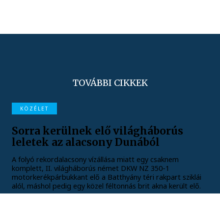
TOVÁBBI CIKKEK
KÖZÉLET
Sorra kerülnek elő világháborús
leletek az alacsony Dunából
A folyó rekordalacsony vízállása miatt egy csaknem
komplett, II. világháborús német DKW NZ 350-1
motorkerékpárbukkant elő a Batthyány téri rakpart sziklái
alól, máshol pedig egy közel féltonnás brit akna került elő.