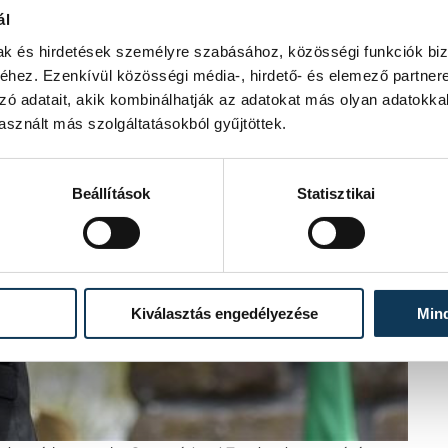
ál
mak és hirdetések személyre szabásához, közösségi funkciók biz
hez. Ezenkívül közösségi média-, hirdető- és elemező partner
zó adatait, akik kombinálhatják az adatokat más olyan adatokka
sznált más szolgáltatásokból gyűjtöttek.
Beállítások
Statisztikai
Kiválasztás engedélyezése
Min