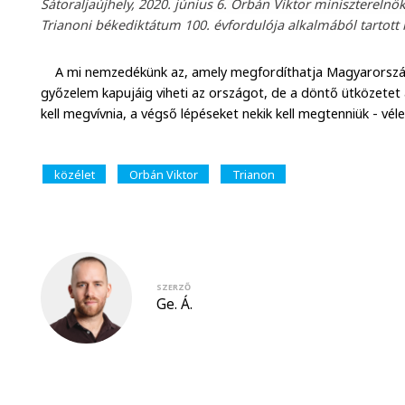
Sátoraljaújhely, 2020. június 6. Orbán Viktor miniszterel
Trianoni békediktátum 100. évfordulója alkalmából tartott
A mi nemzedékünk az, amely megfordíthatja Magyarország so
győzelem kapujáig viheti az országot, de a döntő ütközete
kell megvívnia, a végső lépéseket nekik kell megtenniük - vél
közélet
Orbán Viktor
Trianon
SZERZŐ
Ge. Á.