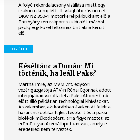
A folyó rekordalacsony vízállása miatt egy
csaknem komplett, II. világháborús német
DKW NZ 350-1 motorkerékpárbukkant elő a
Batthyány téri rakpart sziklái alól, máshol
pedig egy közel féltonnás brit akna került
elő.
KÖZÉLET
Késéltánc a Dunán: Mi
történik, ha leáll Paks?
Mártha Imre, az MVM Zrt. egykori
vezérigazgatója ATV-n Rónai Egonnak adott
interjújában vázolta fel a Paksi Atomerőmű
előtt álló példátlan technológiai kihívásokat.
A szakember, aki korábban éveken át felelt a
hazai energetikai fejlesztésekért és a paksi
blokkok működéséért, arra figyelmeztet: az
erőmű olyan üzemállapotban van, amelyre
eredetileg nem tervezték.