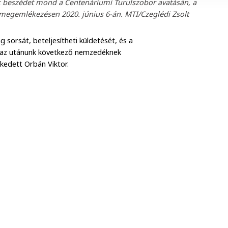
nök beszédet mond a Centenáriumi Turulszobor avatásán, a
 megemlékezésen 2020. június 6-án. MTI/Czeglédi Zsolt
rsát, beteljesítheti küldetését, és a
t az utánunk következő nemzedéknek
ekedett Orbán Viktor.