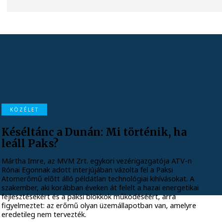
KÖZÉLET
Késéltánc a Dunán: Mi történik, ha
leáll Paks?
Mártha Imre, az MVM Zrt. egykori vezérigazgatója ATV-n
Rónai Egonnak adott interjújában vázolta fel a Paksi
Atomerőmű előtt álló példátlan technológiai kihívásokat. A
szakember, aki korábban éveken át felelt a hazai energetikai
fejlesztésekért és a paksi blokkok működéséért, arra
figyelmeztet: az erőmű olyan üzemállapotban van, amelyre
eredetileg nem tervezték.