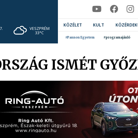
KÖZÉLET
KULT
KÖZÉRDEK
VESZPRÉM
7.
33°C
#Pannon Egyetem
#programajánló
RSZÁG ISMÉT GYŐ