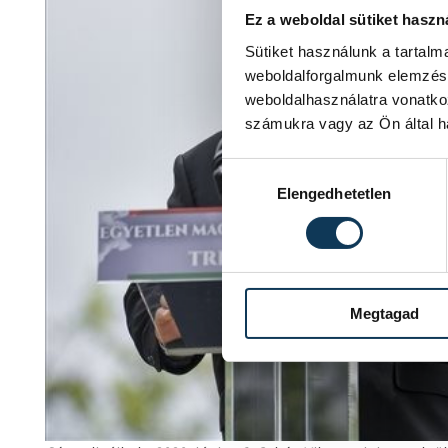
Ez a weboldal sütiket haszn
Sütiket használunk a tartal
weboldalforgalmunk elemzésé
weboldalhasználatra vonatko
számukra vagy az Ön által ha
Hozzájárulás kiválasztása
Elengedhetetlen
Megtagad