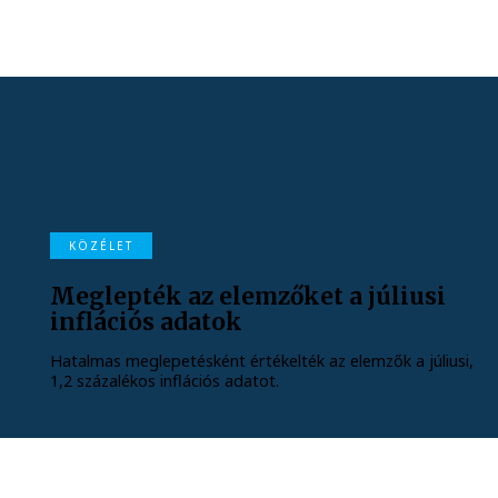
KÖZÉLET
Meglepték az elemzőket a júliusi
inflációs adatok
Hatalmas meglepetésként értékelték az elemzők a júliusi,
1,2 százalékos inflációs adatot.