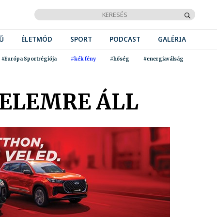
Ű
ÉLETMÓD
SPORT
PODCAST
GALÉRIA
#Európa Sportrégiója
#kék fény
#hőség
#energiaválság
ZELEMRE ÁLL