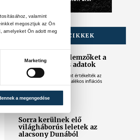
tosításához, valamint
einkkel megosztjuk az Ön
l, amelyeket Ön adott meg
TOVÁBBI CIKKEK
KÖZÉLET
Meglepték az elemzőket a
Marketing
júliusi inflációs adatok
Hatalmas meglepetésként értékelték az
elemzők a júliusi, 1,2 százalékos inflációs
adatot.
dennek a megengedése
KÖZÉLET
Sorra kerülnek elő
világháborús leletek az
alacsony Dunából