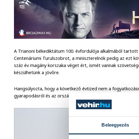
A Trianoni békediktátum 100. évfordulója alkalmából tartot
Centenáriumi Turulszobrot, a miniszterelnök pedig az ezt k
száz év magány korszaka véget ért, ismét vannak szövetsége
készülhetünk a jövőre.
Hangsúlyozta, hogy a következő évtized nem a fogyatkozásr
gyarapodásról és az országépítésről szól majd.
Beleegyezés