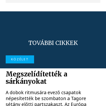
TOVÁBBI CIKKEK
KÖZÉLET
Megszelídítették a
sárkányokat
A dobok ritmusára evező csapatok
népesítették be szombaton a Tagore
sétány előtti partszakaszt. Az Európa