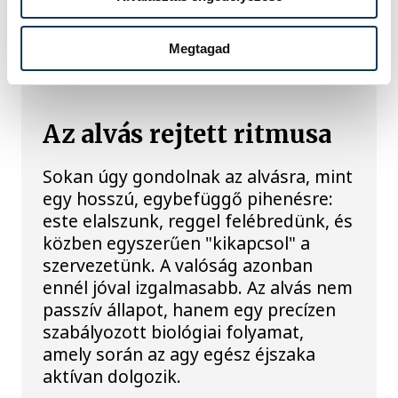
tudunk.
Megtagad
ÉLETMÓD
Az alvás rejtett ritmusa
Sokan úgy gondolnak az alvásra, mint
egy hosszú, egybefüggő pihenésre:
este elalszunk, reggel felébredünk, és
közben egyszerűen "kikapcsol" a
szervezetünk. A valóság azonban
ennél jóval izgalmasabb. Az alvás nem
passzív állapot, hanem egy precízen
szabályozott biológiai folyamat,
amely során az agy egész éjszaka
aktívan dolgozik.