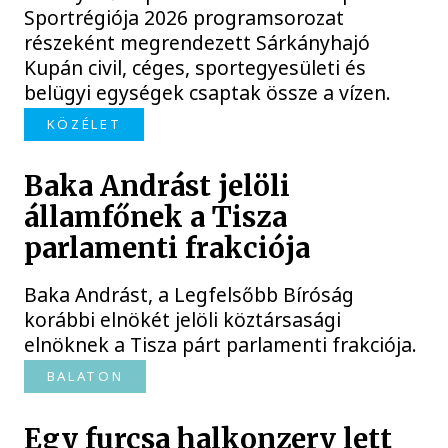
Sportrégiója 2026 programsorozat
részeként megrendezett Sárkányhajó
Kupán civil, céges, sportegyesületi és
belügyi egységek csaptak össze a vízen.
KÖZÉLET
Baka Andrást jelöli
államfőnek a Tisza
parlamenti frakciója
Baka Andrást, a Legfelsőbb Bíróság
korábbi elnökét jelöli köztársasági
elnöknek a Tisza párt parlamenti frakciója.
BALATON
Egy furcsa halkonzerv lett