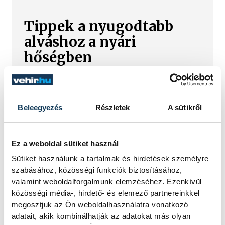
Tippek a nyugodtabb
alváshoz a nyári
hőségben
A tartós kánikula nemcsak napközben
viseli meg a szervezetet, hanem az
éjszakai pihenést is megnehezíti. Ha
Beleegyezés
Részletek
A sütikről
az éjszakákat forgolódással töltjük,
másnap könnyebben válunk fáradttá,
ingerlékennyé és kimerültté. Bár a
Ez a weboldal sütiket használ
következő tanácsok nem csökkentik a
Sütiket használunk a tartalmak és hirdetések személyre
lakás hőmérsékletét, segíthetnek
szabásához, közösségi funkciók biztosításához,
abban, hogy más tényezők ne
valamint weboldalforgalmunk elemzéséhez. Ezenkívül
akadályozzák a pihentető alvást.
közösségi média-, hirdető- és elemező partnereinkkel
megosztjuk az Ön weboldalhasználatra vonatkozó
adatait, akik kombinálhatják az adatokat más olyan