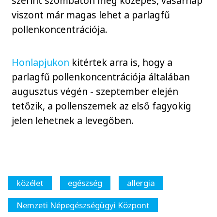
szerint szombaton még közepes, vasárnap
viszont már magas lehet a parlagfű
pollenkoncentrációja.
Honlapjukon
kitértek arra is, hogy a
parlagfű pollenkoncentrációja általában
augusztus végén - szeptember elején
tetőzik, a pollenszemek az első fagyokig
jelen lehetnek a levegőben.
közélet
egészség
allergia
Nemzeti Népegészségügyi Központ