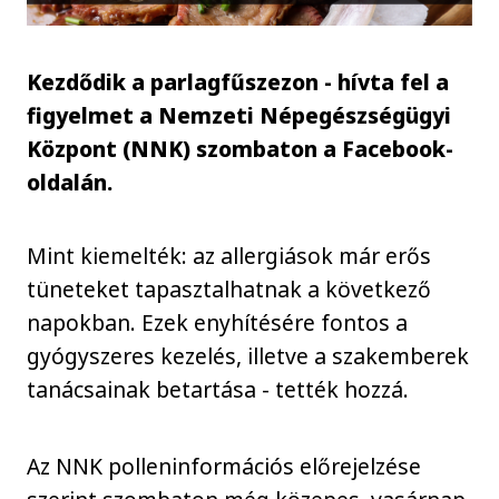
Kezdődik a parlagfűszezon - hívta fel a
figyelmet a Nemzeti Népegészségügyi
Központ (NNK) szombaton a Facebook-
oldalán.
Mint kiemelték: az allergiások már erős
tüneteket tapasztalhatnak a következő
napokban. Ezek enyhítésére fontos a
gyógyszeres kezelés, illetve a szakemberek
tanácsainak betartása - tették hozzá.
Az NNK polleninformációs előrejelzése