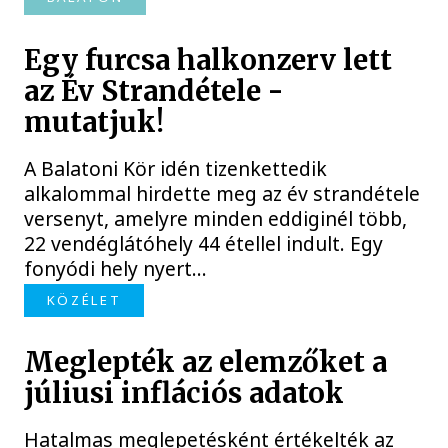
Egy furcsa halkonzerv lett
az Év Strandétele -
mutatjuk!
A Balatoni Kör idén tizenkettedik
alkalommal hirdette meg az év strandétele
versenyt, amelyre minden eddiginél több,
22 vendéglátóhely 44 étellel indult. Egy
fonyódi hely nyert...
KÖZÉLET
Meglepték az elemzőket a
júliusi inflációs adatok
Hatalmas meglepetésként értékelték az