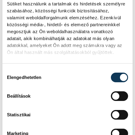
Orbán Viktor: sokkal
Sütiket használunk a tartalmak és hirdetések személyre
szabásához, közösségi funkciók biztosításához,
többre vagyunk képesek,
valamint weboldalforgalmunk elemzéséhez. Ezenkívül
mint amit mások
közösségi média-, hirdető- és elemező partnereinkkel
kinéznek belőlünk
megosztjuk az Ön weboldalhasználatra vonatkozó
adatait, akik kombinálhatják az adatokat más olyan
Sokkal jobban össze tudunk fogni a
adatokkal, amelyeket Ön adott meg számukra vagy az
Ön által használt más szolgáltatásokból gyűjtöttek.
bajban, mint békeidőben, többre
vagyunk képesek, mint amit
magunkról gondolunk, és sokkal
Hozzájárulás kiválasztása
többre, mint amit mások kinéznek
Elengedhetetlen
belőlünk - jelentette ki Orbán Viktor
miniszterelnök a Covid-járvány
Beállítások
kitörésének ötödik évfordulóján
készült, vasárnap este a Youtube-
csatornájára feltöltött videóban.
Statisztikai
Marketing