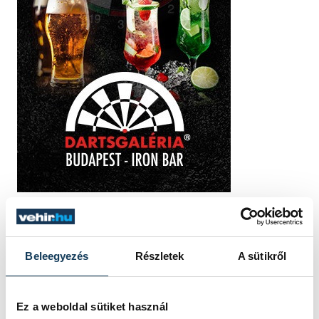
Beleegyezés
Részletek
A sütikről
TOVÁBBI CIKKEK
KÖZÉLET
Ez a weboldal sütiket használ