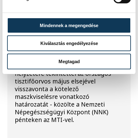
Május elsejével eltörlik a
Mindennek a megengedése
maszkviselési
kötelezettséget
Kiválasztás engedélyezése
Magyarországon
Megtagad
Magyarország kedvező járványügyi
helyzetére tekintettel az országos
tisztifőorvos május elsejével
visszavonta a kötelező
maszkviselésre vonatkozó
határozatát - közölte a Nemzeti
Népegészségügyi Központ (NNK)
pénteken az MTI-vel.