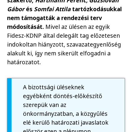
szakértő,
Hartmann Ferenc, Guzslován
Gábor
és
Somfai Attila
tartózkodásukkal
nem támogatták a rendezési terv
módosítását.
Mivel az ülésen az egyik
Fidesz-KDNP által delegált tag előzetesen
indokoltan hiányzott, szavazategyenlőség
alakult ki, így nem sikerült elfogadni a
határozatot.
A bizottsági üléseknek
egyébként döntés-előkészítő
szerepük van az
önkormányzatban, a közgyűlés
elé kerülő határozati javaslatok
először ezen a plénumon