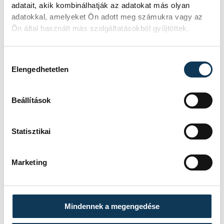
adatait, akik kombinálhatják az adatokat más olyan
adatokkal, amelyeket Ön adott meg számukra vagy az
Ön által használt más szolgáltatásokból gyűjtöttek.
Hozzájárulás kiválasztása
Elengedhetetlen
Beállítások
Az alpolgármester példa nélkülinek
nevezte az ellenzék ezen húzását, amivel a
Statisztikai
város és a környékben élők
mindennapjainak megnehezítését
Marketing
kockáztatják, de hozzátette, hogy bízik
benne, hogy a kedden tartandó
közgyűlésig meggondolják magukat ezek a
Mindennek a megengedése
képviselők és korrigálják a bizottsági