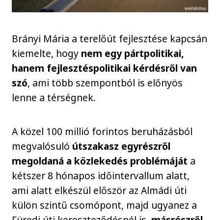
Brányi Mária a terelőút fejlesztése kapcsán
kiemelte, hogy
nem egy pártpolitikai,
hanem fejlesztéspolitikai kérdésről van
szó
, ami több szempontból is előnyös
lenne a térségnek.
A közel 100 millió forintos beruházásból
megvalósuló
útszakasz egyrészről
megoldaná a közlekedés problémáját
a
kétszer 8 hónapos időintervallum alatt,
ami alatt elkészül először az Almádi úti
külön szintű csomópont, majd ugyanez a
Füredi úti kereszteződésnél is,
másrészről