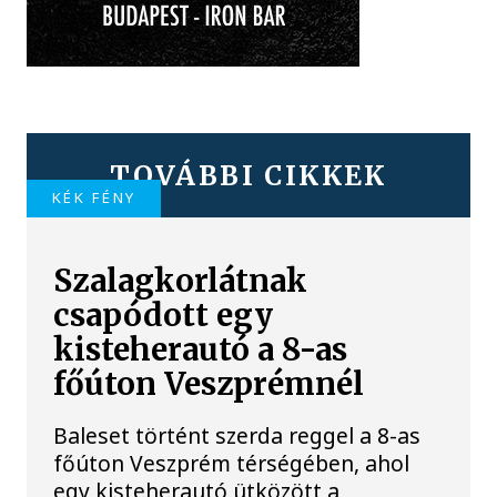
TOVÁBBI CIKKEK
KÉK FÉNY
Szalagkorlátnak
csapódott egy
kisteherautó a 8-as
főúton Veszprémnél
Baleset történt szerda reggel a 8-as
főúton Veszprém térségében, ahol
egy kisteherautó ütközött a