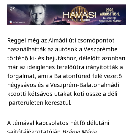
Reggel még az Almádi úti csomópontot
használhatták az autósok a Veszprémbe
történő ki- és bejutáshoz, délelőtt azonban
már az ideiglenes terelőútra irányították a
forgalmat, ami a Balatonfüred felé vezető
négysávos és a Veszprém-Balatonalmádi
közötti kétsávos utakat köti össze a déli
iparterületen keresztül.
A témával kapcsolatos hétfő délutáni
sajtótájékoztatóján
Brányi Mária