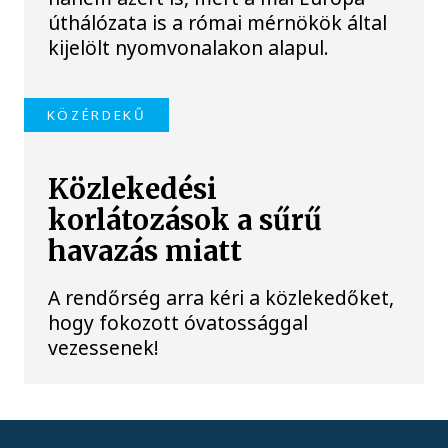
úthálózata is a római mérnökök által
kijelölt nyomvonalakon alapul.
KÖZÉRDEKŰ
Közlekedési
korlátozások a sűrű
havazás miatt
A rendőrség arra kéri a közlekedőket,
hogy fokozott óvatossággal
vezessenek!