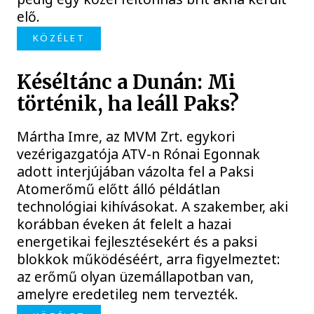
elő.
KÖZÉLET
Késéltánc a Dunán: Mi
történik, ha leáll Paks?
Mártha Imre, az MVM Zrt. egykori
vezérigazgatója ATV-n Rónai Egonnak
adott interjújában vázolta fel a Paksi
Atomerőmű előtt álló példátlan
technológiai kihívásokat. A szakember, aki
korábban éveken át felelt a hazai
energetikai fejlesztésekért és a paksi
blokkok működéséért, arra figyelmeztet:
az erőmű olyan üzemállapotban van,
amelyre eredetileg nem tervezték.