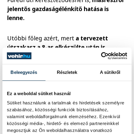
jelentős gazdaságélénkítő hatása is
lenne.
Utóbbi főleg azért, mert
a tervezett
útszakasz a 8-as elkészülte után is
megmaradna, így tovább fejlődhetne a
déli iparterület
, új cégeknek tenné
Beleegyezés
Részletek
A sütikről
vonzóvá a letelepedést, munkahelyeket
teremtene, ezzel pedig a város gazdasága
is fejlődhetne.
Ez a weboldal sütiket használ
Sütiket használunk a tartalmak és hirdetések személyre
szabásához, közösségi funkciók biztosításához,
valamint weboldalforgalmunk elemzéséhez. Ezenkívül
közösségi média-, hirdető- és elemező partnereinkkel
megosztjuk az Ön weboldalhasználatra vonatkozó