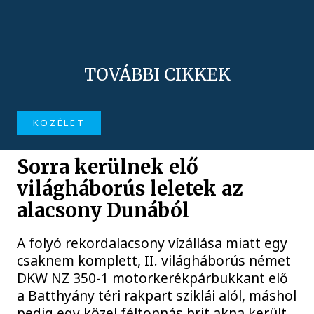
TOVÁBBI CIKKEK
KÖZÉLET
Sorra kerülnek elő
világháborús leletek az
alacsony Dunából
A folyó rekordalacsony vízállása miatt egy
csaknem komplett, II. világháborús német
DKW NZ 350-1 motorkerékpárbukkant elő
a Batthyány téri rakpart sziklái alól, máshol
pedig egy közel féltonnás brit akna került