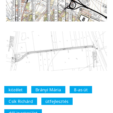
közélet
Brányi Mária
8-as út
Csík Richárd
útfejlesztés
déli iparterület