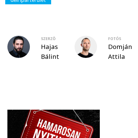
SZERZŐ
FOTÓS
Hajas
Domján
Bálint
Attila