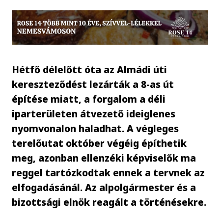
Hétfő délelőtt óta az Almádi úti
kereszteződést lezárták a 8-as út
építése miatt, a forgalom a déli
iparterületen átvezető ideiglenes
nyomvonalon haladhat. A végleges
terelőutat október végéig építhetik
meg, azonban ellenzéki képviselők ma
reggel tartózkodtak ennek a tervnek az
elfogadásánál. Az alpolgármester és a
bizottsági elnök reagált a történésekre.