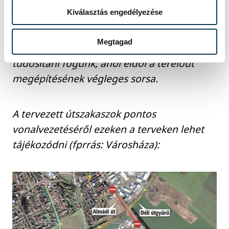
ülésen hozott döntésüket.
Kiválasztás engedélyezése
Megtagad
A keddi rendkívüli közgyűlésről mi is
tudósítani fogunk, ahol eldől a terelőút
megépítésének végleges sorsa.
A tervezett útszakaszok pontos
vonalvezetéséről ezeken a terveken lehet
tájékozódni (fprrás: Városháza):