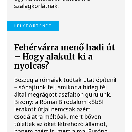
szalagkorlátnak.
HELYTÖRTÉNET
Fehérvárra menő hadi út
– Hogy alakult ki a
nyolcas?
Bezzeg a rómaiak tudtak utat építeni!
– sóhajtunk fel, amikor a hideg tél
által megrágott aszfalton gurulunk.
Bizony: a Római Birodalom kőből
lerakott útjai nemcsak azért
csodálatra méltóak, mert bőven
túlélték az őket létrehozó államot,
hanem azért is, mert a mai Európa