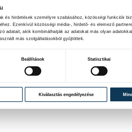
nap
ál
mak és hirdetések személyre szabásához, közösségi funkciók biz
hez. Ezenkívül közösségi média-, hirdető- és elemező partner
zó adatait, akik kombinálhatják az adatokat más olyan adatokka
sznált más szolgáltatásokból gyűjtöttek.
Beállítások
Statisztikai
Kiválasztás engedélyezése
Min