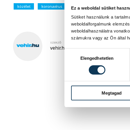
közélet
koronavírus
Porga Gyula
Szent Mihály-
Ez a weboldal sütiket haszn
Sütiket használunk a tartal
weboldalforgalmunk elemzésé
weboldalhasználatra vonatko
számukra vagy az Ön által ha
SZERZŐ
vehir.hu
Hozzájárulás kiválasztása
Elengedhetetlen
Megtagad