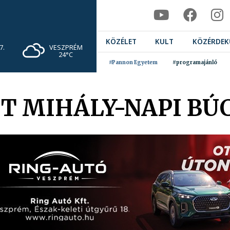
KÖZÉLET
KULT
KÖZÉRDEK
VESZPRÉM
7.
24°C
#Pannon Egyetem
#programajánló
T MIHÁLY-NAPI BÚ