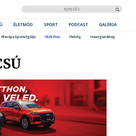
Ű
ÉLETMÓD
SPORT
PODCAST
GALÉRIA
#Európa Sportrégiója
#kék fény
#hőség
#energiaválság
CSÚ