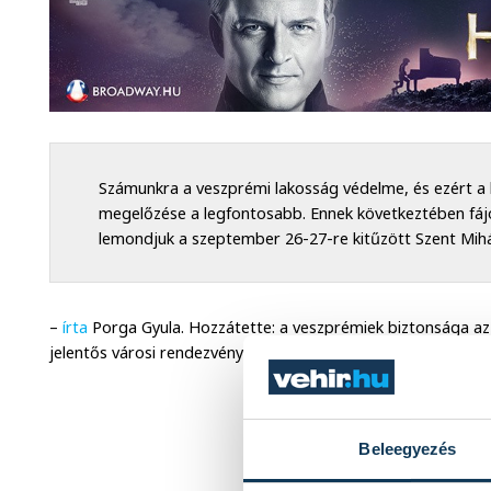
Számunkra a veszprémi lakosság védelme, és ezért a 
megelőzése a legfontosabb. Ennek következtében fájó
lemondjuk a szeptember 26-27-re kitűzött Szent Mih
–
írta
Porga Gyula. Hozzátette: a veszprémiek biztonsága az 
jelentős városi rendezvényt kellett lemondani, mert semmi s
Beleegyezés