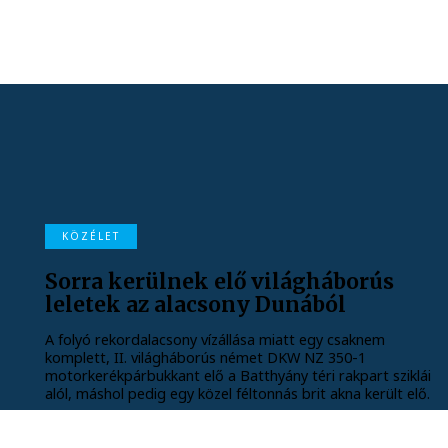
KÖZÉLET
Sorra kerülnek elő világháborús
leletek az alacsony Dunából
A folyó rekordalacsony vízállása miatt egy csaknem
komplett, II. világháborús német DKW NZ 350-1
motorkerékpárbukkant elő a Batthyány téri rakpart sziklái
alól, máshol pedig egy közel féltonnás brit akna került elő.