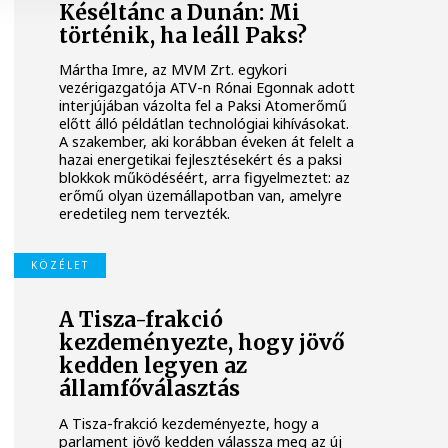
Késéltánc a Dunán: Mi
történik, ha leáll Paks?
Mártha Imre, az MVM Zrt. egykori
vezérigazgatója ATV-n Rónai Egonnak adott
interjújában vázolta fel a Paksi Atomerőmű
előtt álló példátlan technológiai kihívásokat.
A szakember, aki korábban éveken át felelt a
hazai energetikai fejlesztésekért és a paksi
blokkok működéséért, arra figyelmeztet: az
erőmű olyan üzemállapotban van, amelyre
eredetileg nem tervezték.
KÖZÉLET
A Tisza-frakció
kezdeményezte, hogy jövő
kedden legyen az
államfőválasztás
A Tisza-frakció kezdeményezte, hogy a
parlament jövő kedden válassza meg az új