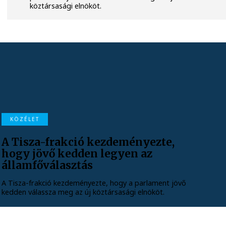
köztársasági elnököt.
KÖZÉLET
A Tisza-frakció kezdeményezte,
hogy jövő kedden legyen az
államfőválasztás
A Tisza-frakció kezdeményezte, hogy a parlament jövő
kedden válassza meg az új köztársasági elnököt.