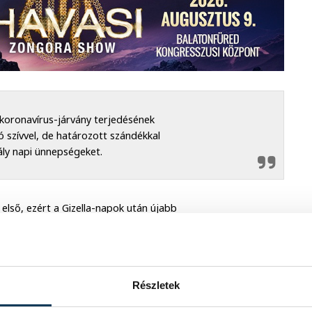
koronavírus-járvány terjedésének
 szívvel, de határozott szándékkal
ály napi ünnepségeket.
első, ezért a Gizella-napok után újabb
em lehet fontosabb az emberi életnél.
Részletek