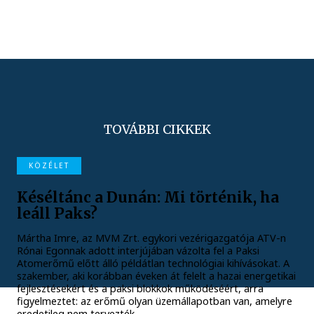
TOVÁBBI CIKKEK
KÖZÉLET
Késéltánc a Dunán: Mi történik, ha
leáll Paks?
Mártha Imre, az MVM Zrt. egykori vezérigazgatója ATV-n
Rónai Egonnak adott interjújában vázolta fel a Paksi
Atomerőmű előtt álló példátlan technológiai kihívásokat. A
szakember, aki korábban éveken át felelt a hazai energetikai
fejlesztésekért és a paksi blokkok működéséért, arra
figyelmeztet: az erőmű olyan üzemállapotban van, amelyre
eredetileg nem tervezték.