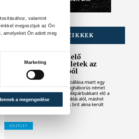
tosításához, valamint
einkkel megosztjuk az Ön
l, amelyeket Ön adott meg
TOVÁBBI CIKKEK
KÖZÉLET
Sorra kerülnek elő
Marketing
világháborús leletek az
alacsony Dunából
A folyó rekordalacsony vízállása miatt egy
csaknem komplett, II. világháborús német
DKW NZ 350-1 motorkerékpárbukkant elő a
Batthyány téri rakpart sziklái alól, máshol
dennek a megengedése
pedig egy közel féltonnás brit akna került
elő.
KÖZÉLET