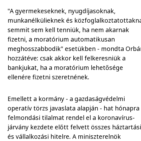
"A gyermekeseknek, nyugdíjasoknak,
munkanélkülieknek és közfoglalkoztatottakn
semmit sem kell tenniük, ha nem akarnak
fizetni, a moratórium automatikusan
meghosszabbodik" esetükben - mondta Orbá
hozzátéve: csak akkor kell felkeresniük a
bankjukat, ha a moratórium lehetősége
ellenére fizetni szeretnének.
Emellett a kormány - a gazdaságvédelmi
operatív törzs javaslata alapján - hat hónapra
felmondási tilalmat rendel el a koronavírus-
járvány kezdete előtt felvett összes háztartás
és vállalkozási hitelre. A miniszterelnök