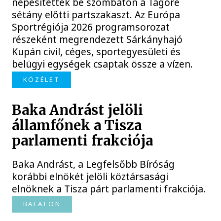
népesítették be szombaton a Tagore
sétány előtti partszakaszt. Az Európa
Sportrégiója 2026 programsorozat
részeként megrendezett Sárkányhajó
Kupán civil, céges, sportegyesületi és
belügyi egységek csaptak össze a vízen.
KÖZÉLET
Baka Andrást jelöli
államfőnek a Tisza
parlamenti frakciója
Baka Andrást, a Legfelsőbb Bíróság
korábbi elnökét jelöli köztársasági
elnöknek a Tisza párt parlamenti frakciója.
BALATON