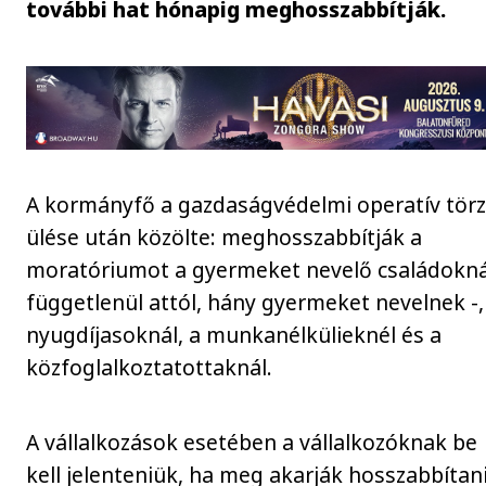
további hat hónapig meghosszabbítják.
A kormányfő a gazdaságvédelmi operatív tör
ülése után közölte: meghosszabbítják a
moratóriumot a gyermeket nevelő családokná
függetlenül attól, hány gyermeket nevelnek -,
nyugdíjasoknál, a munkanélkülieknél és a
közfoglalkoztatottaknál.
A vállalkozások esetében a vállalkozóknak be
kell jelenteniük, ha meg akarják hosszabbítani