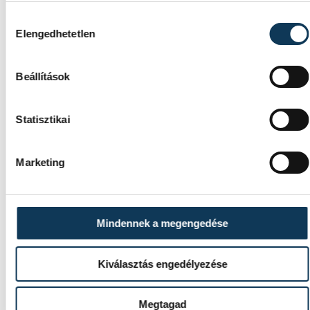
Hozzájárulás kiválasztása
Elengedhetetlen
Beállítások
Statisztikai
Marketing
Mindennek a megengedése
TOVÁBBI CIKKEK
Kiválasztás engedélyezése
KÖZÉLET
Megtagad