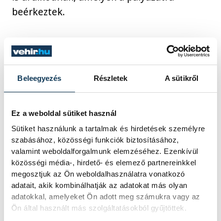
beérkeztek.
Az ünnepségen fellépett még a Gizella-
díjas Kis Bakony Táncegyüttes néptánc-
produkciójával, szintén gyermekek
Beleegyezés
Részletek
A sütikről
közreműködésével.
Ez a weboldal sütiket használ
A kiállítás a Városháza aulájában
Sütiket használunk a tartalmak és hirdetések személyre
megtekinthető lesz a következő napokban,
szabásához, közösségi funkciók biztosításához,
ahová a szükséges szájmaszk és
valamint weboldalforgalmunk elemzéséhez. Ezenkívül
közösségi média-, hirdető- és elemező partnereinkkel
kézfertőtlenítés, valamint
megosztjuk az Ön weboldalhasználatra vonatkozó
testhőmérséklet-mérés után lehet belépni.
adatait, akik kombinálhatják az adatokat más olyan
adatokkal, amelyeket Ön adott meg számukra vagy az
Ön által használt más szolgáltatásokból gyűjtöttek.