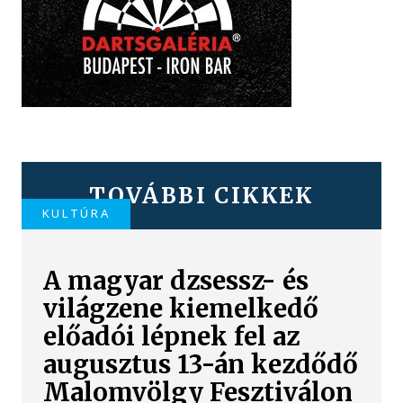
TOVÁBBI CIKKEK
KULTÚRA
A magyar dzsessz- és
világzene kiemelkedő
előadói lépnek fel az
augusztus 13-án kezdődő
Malomvölgy Fesztiválon