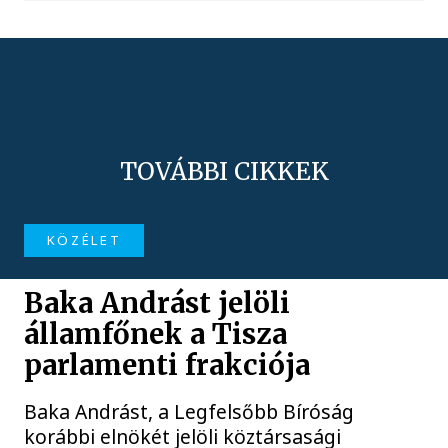
TOVÁBBI CIKKEK
KÖZÉLET
Baka Andrást jelöli
államfőnek a Tisza
parlamenti frakciója
Baka Andrást, a Legfelsőbb Bíróság
korábbi elnökét jelöli köztársasági