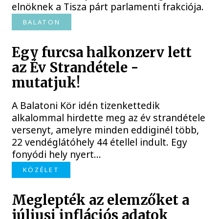
elnöknek a Tisza párt parlamenti frakciója.
BALATON
Egy furcsa halkonzerv lett
az Év Strandétele -
mutatjuk!
A Balatoni Kör idén tizenkettedik
alkalommal hirdette meg az év strandétele
versenyt, amelyre minden eddiginél több,
22 vendéglátóhely 44 étellel indult. Egy
fonyódi hely nyert...
KÖZÉLET
Meglepték az elemzőket a
júliusi inflációs adatok