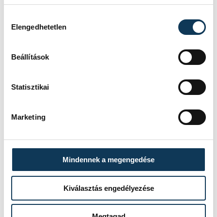
kultúra
koronavírus
gyermek
Hozzájárulás kiválasztása
karanténnyár
Elengedhetetlen
Beállítások
Statisztikai
SZERZŐ
FOTÓS
Hajas
Kovács
Bálint
Bálint
Marketing
Mindennek a megengedése
Kiválasztás engedélyezése
Megtagad