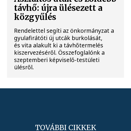
távhő: újra ülésezett a
közgyűlés
Rendelettel segíti az önkormányzat a
gyulafirátóti új utcák burkolását,
és vita alakult ki a távhőtermelés
kiszervezéséről. Összefoglalónk a
szeptemberi képviselő-testületi
ülésről.
TOVÁBBI CIKKEK