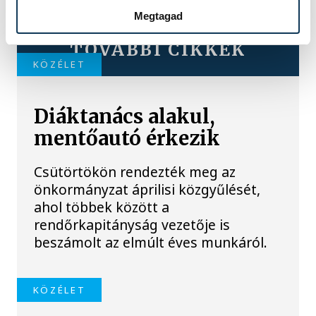
Megtagad
TOVÁBBI CIKKEK
KÖZÉLET
Diáktanács alakul,
mentőautó érkezik
Csütörtökön rendezték meg az
önkormányzat áprilisi közgyűlését,
ahol többek között a
rendőrkapitányság vezetője is
beszámolt az elmúlt éves munkáról.
KÖZÉLET