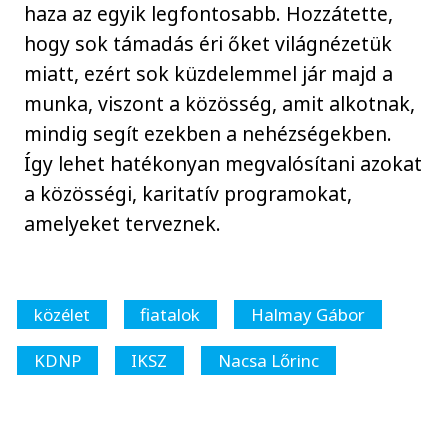
haza az egyik legfontosabb. Hozzátette,
hogy sok támadás éri őket világnézetük
miatt, ezért sok küzdelemmel jár majd a
munka, viszont a közösség, amit alkotnak,
mindig segít ezekben a nehézségekben.
Így lehet hatékonyan megvalósítani azokat
a közösségi, karitatív programokat,
amelyeket terveznek.
közélet
fiatalok
Halmay Gábor
KDNP
IKSZ
Nacsa Lőrinc