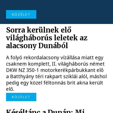
KÖZÉLET
Sorra kerülnek elő
világháborús leletek az
alacsony Dunából
A folyó rekordalacsony vízállása miatt egy
csaknem komplett, II. világháborús német
DKW NZ 350-1 motorkerékpárbukkant elő
a Batthyány téri rakpart sziklái alól, máshol
pedig egy közel féltonnás brit akna került
elő.
KÖZÉLET
Késéltánc a Dunán: Mi