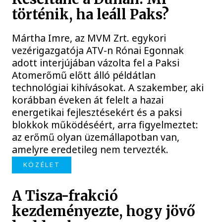
történik, ha leáll Paks?
Mártha Imre, az MVM Zrt. egykori
vezérigazgatója ATV-n Rónai Egonnak
adott interjújában vázolta fel a Paksi
Atomerőmű előtt álló példátlan
technológiai kihívásokat. A szakember, aki
korábban éveken át felelt a hazai
energetikai fejlesztésekért és a paksi
blokkok működéséért, arra figyelmeztet:
az erőmű olyan üzemállapotban van,
amelyre eredetileg nem tervezték.
KÖZÉLET
A Tisza-frakció
kezdeményezte, hogy jövő