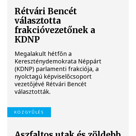
Rétvári Bencét
választotta
frakcióvezetőnek a
KDNP
Megalakult hétfőn a
Kereszténydemokrata Néppárt
(KDNP) parlamenti frakciója, a
nyolctagú képviselőcsoport
vezetőjévé Rétvári Bencét
választották.
KÖZGYŰLÉS
Aszfaltos utak és zöldebb