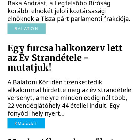
Baka Andrást, a Legfelsőbb Bíróság
korábbi elnökét jelöli köztársasági
elnöknek a Tisza párt parlamenti frakciója.
BALATON
Egy furcsa halkonzerv lett
az Év Strandétele -
mutatjuk!
A Balatoni Kör idén tizenkettedik
alkalommal hirdette meg az év strandétele
versenyt, amelyre minden eddiginél több,
22 vendéglátóhely 44 étellel indult. Egy
fonyódi hely nyert...
KÖZÉLET