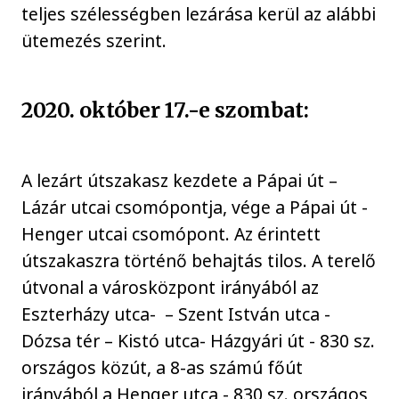
teljes szélességben lezárása kerül az alábbi
ütemezés szerint.
2020. október 17.-e szombat:
A lezárt útszakasz kezdete a Pápai út –
Lázár utcai csomópontja, vége a Pápai út -
Henger utcai csomópont. Az érintett
útszakaszra történő behajtás tilos. A terelő
útvonal a városközpont irányából az
Eszterházy utca- – Szent István utca -
Dózsa tér – Kistó utca- Házgyári út - 830 sz.
országos közút, a 8-as számú főút
irányából a Henger utca - 830 sz. országos