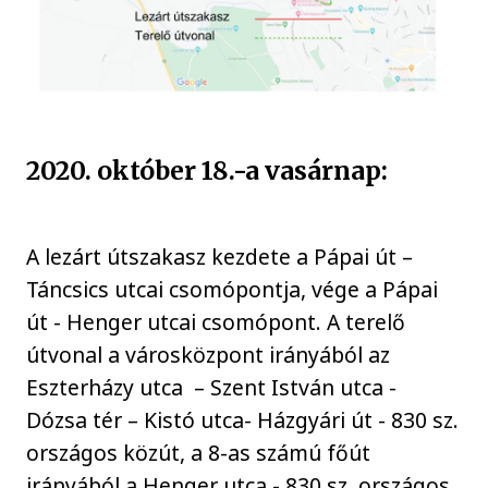
2020. október 18.-a vasárnap:
A lezárt útszakasz kezdete a Pápai út –
Táncsics utcai csomópontja, vége a Pápai
út - Henger utcai csomópont. A terelő
útvonal a városközpont irányából az
Eszterházy utca – Szent István utca -
Dózsa tér – Kistó utca- Házgyári út - 830 sz.
országos közút, a 8-as számú főút
irányából a Henger utca - 830 sz. országos