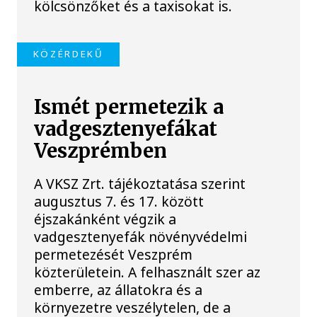
kölcsönzőket és a taxisokat is.
KÖZÉRDEKŰ
Ismét permetezik a
vadgesztenyefákat
Veszprémben
A VKSZ Zrt. tájékoztatása szerint
augusztus 7. és 17. között
éjszakánként végzik a
vadgesztenyefák növényvédelmi
permetezését Veszprém
közterületein. A felhasznált szer az
emberre, az állatokra és a
környezetre veszélytelen, de a