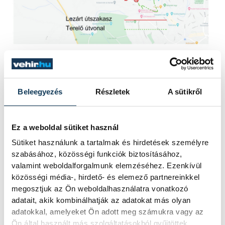
közérdekű
közlekedés
Beleegyezés
Részletek
A sütikről
Ez a weboldal sütiket használ
Sütiket használunk a tartalmak és hirdetések személyre
szabásához, közösségi funkciók biztosításához,
SZERZŐ
vehir.hu
valamint weboldalforgalmunk elemzéséhez. Ezenkívül
közösségi média-, hirdető- és elemező partnereinkkel
megosztjuk az Ön weboldalhasználatra vonatkozó
adatait, akik kombinálhatják az adatokat más olyan
adatokkal, amelyeket Ön adott meg számukra vagy az
Ön által használt más szolgáltatásokból gyűjtöttek.