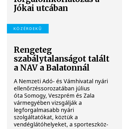
Jókai utcában
KÖZÉRDEKŰ
Rengeteg
szabálytalanságot talált
a NAV a Balatonnál
A Nemzeti Adó- és Vámhivatal nyári
ellenőrzéssorozatában július
óta Somogy, Veszprém és Zala
vármegyében vizsgálják a
legforgalmasabb nyári
szolgáltatókat, köztük a
vendéglátóhelyeket, a sporteszköz-