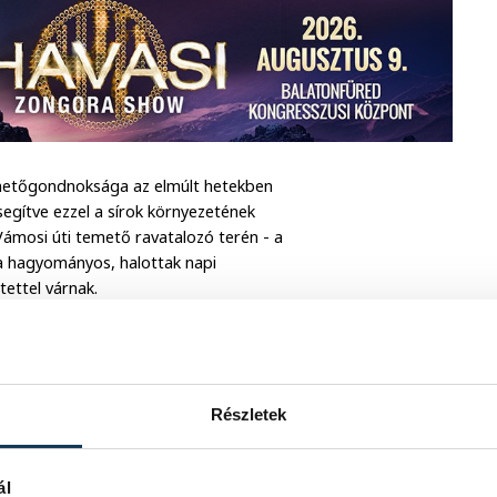
emetőgondnoksága az elmúlt hetekben
egítve ezzel a sírok környezetének
ámosi úti temető ravatalozó terén - a
 a hagyományos, halottak napi
ettel várnak.
Részletek
ál