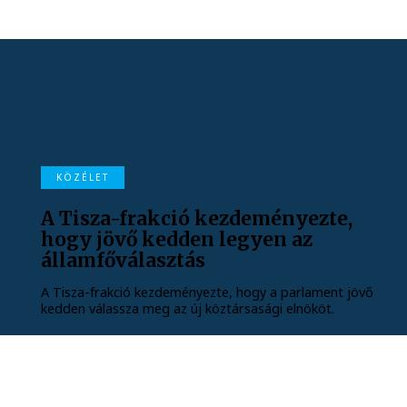
KÖZÉLET
A Tisza-frakció kezdeményezte,
hogy jövő kedden legyen az
államfőválasztás
A Tisza-frakció kezdeményezte, hogy a parlament jövő
kedden válassza meg az új köztársasági elnököt.