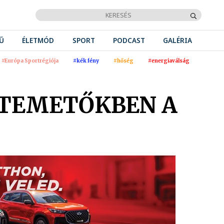
Ű
ÉLETMÓD
SPORT
PODCAST
GALÉRIA
#Európa Sportrégiója
#kék fény
#hőség
#energiaválság
 TEMETŐKBEN A