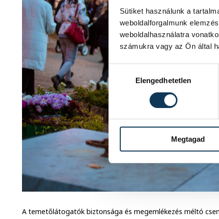
Sütiket használunk a tartal
weboldalforgalmunk elemzésé
weboldalhasználatra vonatko
számukra vagy az Ön által ha
Hozzájárulás kiválasztása
Elengedhetetlen
Megtagad
A temetőlátogatók biztonsága és megemlékezés méltó csen