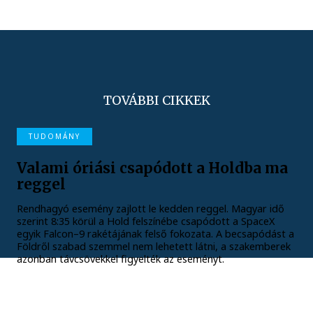
TOVÁBBI CIKKEK
TUDOMÁNY
Valami óriási csapódott a Holdba ma
reggel
Rendhagyó esemény zajlott le kedden reggel. Magyar idő
szerint 8:35 körül a Hold felszínébe csapódott a SpaceX
egyik Falcon–9 rakétájának felső fokozata. A becsapódást a
Földről szabad szemmel nem lehetett látni, a szakemberek
azonban távcsövekkel figyelték az eseményt.