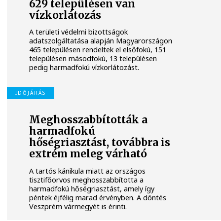
629 településen van
vízkorlátozás
A területi védelmi bizottságok
adatszolgáltatása alapján Magyarországon
465 településen rendeltek el elsőfokú, 151
településen másodfokú, 13 településen
pedig harmadfokú vízkorlátozást.
IDŐJÁRÁS
Meghosszabbították a
harmadfokú
hőségriasztást, továbbra is
extrém meleg várható
A tartós kánikula miatt az országos
tisztifőorvos meghosszabbította a
harmadfokú hőségriasztást, amely így
péntek éjfélig marad érvényben. A döntés
Veszprém vármegyét is érinti.