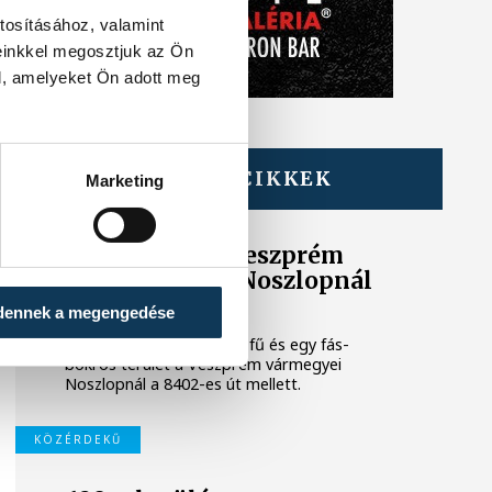
tosításához, valamint
einkkel megosztjuk az Ön
l, amelyeket Ön adott meg
TOVÁBBI CIKKEK
Marketing
KÖZÉRDEKŰ
Újabb tűzeset Veszprém
vármegyében: Noszlopnál
ég a száraz fű
dennek a megengedése
Tíz hektáron ég a száraz fű és egy fás-
bokros terület a Veszprém vármegyei
Noszlopnál a 8402-es út mellett.
KÖZÉRDEKŰ