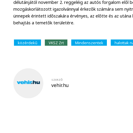
délutánjától november 2. reggeléig az autós forgalom elől
mozgáskorlátozott igazolvánnyal érkezők számára sem nyitna
ünnepek érintett időszakára érvényes, az előtte és az után
behajtás a temetők területére.
közérdekű
VKSZ Zrt
Mindenszentek
halottak n
SZERZŐ
vehir.hu