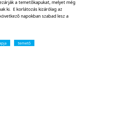
 bezárják a temetőkapukat, melyet még
k ki. E korlátozás kizárólag az
a következő napokban szabad lesz a
apja
temető