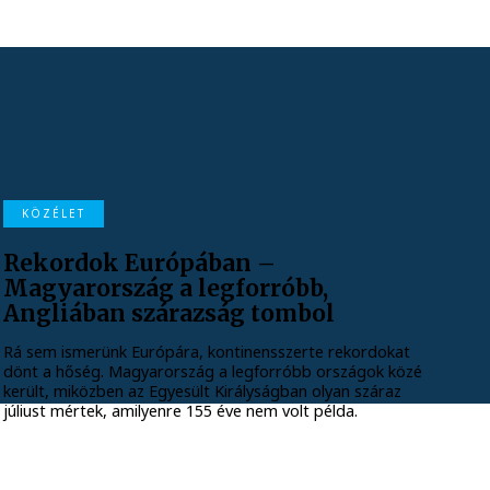
KÖZÉLET
Rekordok Európában –
Magyarország a legforróbb,
Angliában szárazság tombol
Rá sem ismerünk Európára, kontinensszerte rekordokat
dönt a hőség. Magyarország a legforróbb országok közé
került, miközben az Egyesült Királyságban olyan száraz
júliust mértek, amilyenre 155 éve nem volt példa.