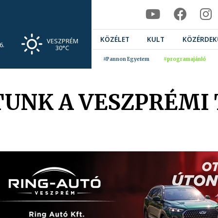
KÖZÉLET
KULT
KÖZÉRDEK
VESZPRÉM
6.
30°C
#Pannon Egyetem
#programajánló
UNK A VESZPRÉMI