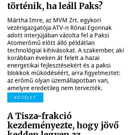
történik, ha leáll Paks?
Mártha Imre, az MVM Zrt. egykori
vezérigazgatója ATV-n Rónai Egonnak
adott interjújában vázolta fel a Paksi
Atomerőmű előtt álló példátlan
technológiai kihívásokat. A szakember, aki
korábban éveken át felelt a hazai
energetikai fejlesztésekért és a paksi
blokkok működéséért, arra figyelmeztet:
az erőmű olyan üzemállapotban van,
amelyre eredetileg nem tervezték.
KÖZÉLET
A Tisza-frakció
kezdeményezte, hogy jövő
kedden legyen az