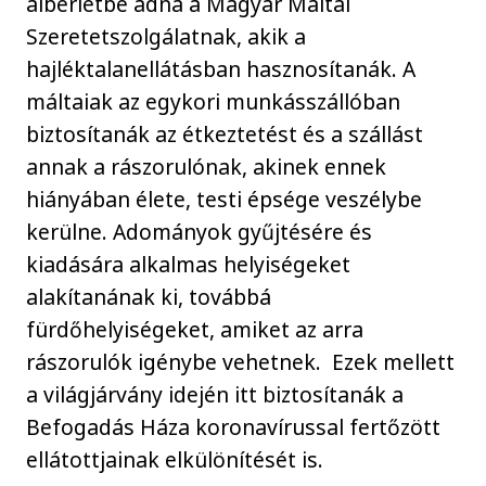
albérletbe adná a Magyar Máltai
Szeretetszolgálatnak, akik a
hajléktalanellátásban hasznosítanák. A
máltaiak az egykori munkásszállóban
biztosítanák az étkeztetést és a szállást
annak a rászorulónak, akinek ennek
hiányában élete, testi épsége veszélybe
kerülne. Adományok gyűjtésére és
kiadására alkalmas helyiségeket
alakítanának ki, továbbá
fürdőhelyiségeket, amiket az arra
rászorulók igénybe vehetnek. Ezek mellett
a világjárvány idején itt biztosítanák a
Befogadás Háza koronavírussal fertőzött
ellátottjainak elkülönítését is.