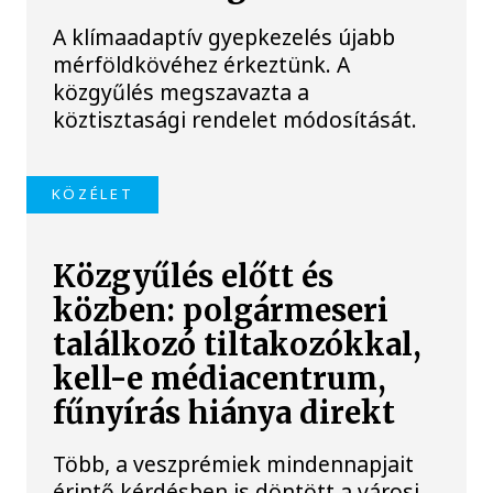
A klímaadaptív gyepkezelés újabb
mérföldkövéhez érkeztünk. A
közgyűlés megszavazta a
köztisztasági rendelet módosítását.
KÖZÉLET
Közgyűlés előtt és
közben: polgármeseri
találkozó tiltakozókkal,
kell-e médiacentrum,
fűnyírás hiánya direkt
Több, a veszprémiek mindennapjait
érintő kérdésben is döntött a városi