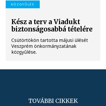
KÖZGYŰLÉS
Kész a terv a Viadukt
biztonságosabbá tételére
Csütörtökön tartotta májusi ülését
Veszprém önkormányzatának
közgyűlése.
TOVÁBBI CIKKEK