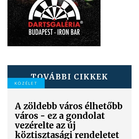
TOVÁBBI CIKKEK
KÖZÉLET
A zöldebb város élhetőbb
város - ez a gondolat
vezérelte az új
köztisztasági rendeletet