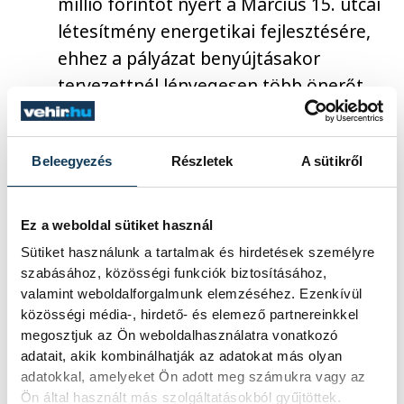
millió forintot nyert a Március 15. utcai
létesítmény energetikai fejlesztésére,
ehhez a pályázat benyújtásakor
tervezettnél lényegesen több önerőt
kellene biztosítani, ami jelenleg nem
áll a város rendelkezésére.
Brányi
Beleegyezés
Részletek
A sütikről
Mária alpolgármester
elmondta: a
jelenlegi műszaki felszereltséggel a
tanuszoda működtetése hosszú távon
Ez a weboldal sütiket használ
nem lesz lehetséges, keresik azokat a
Sütiket használunk a tartalmak és hirdetések személyre
pénzügyi forrásokat, amelyek révén
szabásához, közösségi funkciók biztosításához,
valamint weboldalforgalmunk elemzéséhez. Ezenkívül
fejleszteni lehet a létesítményt.
Porga
közösségi média-, hirdető- és elemező partnereinkkel
Gyula polgármester
hozzátette,
megosztjuk az Ön weboldalhasználatra vonatkozó
mindent elkövetnek annak érdekében,
adatait, akik kombinálhatják az adatokat más olyan
adatokkal, amelyeket Ön adott meg számukra vagy az
hogy az új sportuszoda mellett a
Ön által használt más szolgáltatásokból gyűjtöttek.