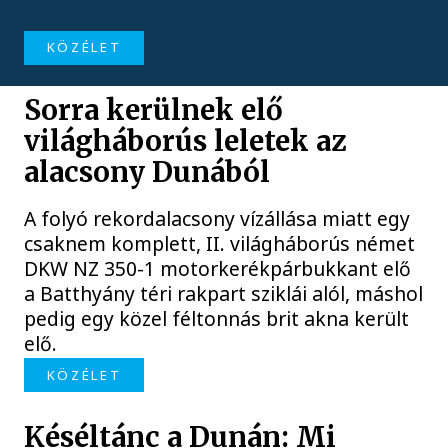
KÖZÉLET
Sorra kerülnek elő
világháborús leletek az
alacsony Dunából
A folyó rekordalacsony vízállása miatt egy
csaknem komplett, II. világháborús német
DKW NZ 350-1 motorkerékpárbukkant elő
a Batthyány téri rakpart sziklái alól, máshol
pedig egy közel féltonnás brit akna került
elő.
KÖZÉLET
Késéltánc a Dunán: Mi