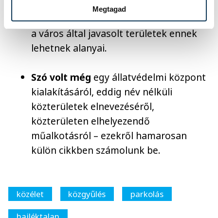
korábban állást foglalt a
Megtagad
rozsdaövezetek rehabilitációja mellett,
a város által javasolt területek ennek
lehetnek alanyai.
Szó volt még
egy állatvédelmi központ
kialakításáról, eddig név nélküli
közterületek elnevezéséről,
közterületen elhelyezendő
műalkotásról – ezekről hamarosan
külön cikkben számolunk be.
közélet
közgyűlés
parkolás
hajléktalan