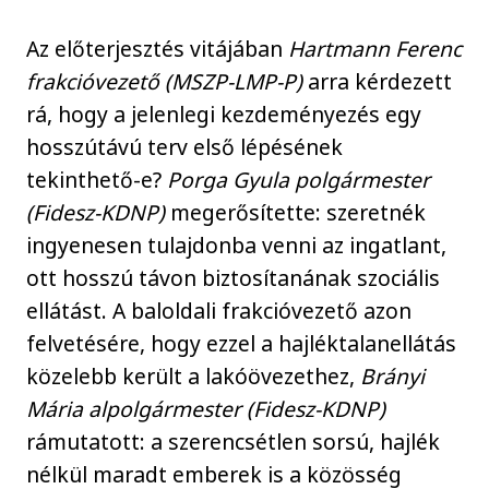
Az előterjesztés vitájában
Hartmann Ferenc
frakcióvezető (MSZP-LMP-P)
arra kérdezett
rá, hogy a jelenlegi kezdeményezés egy
hosszútávú terv első lépésének
tekinthető-e?
Porga Gyula polgármester
(Fidesz-KDNP)
megerősítette: szeretnék
ingyenesen tulajdonba venni az ingatlant,
ott hosszú távon biztosítanának szociális
ellátást. A baloldali frakcióvezető azon
felvetésére, hogy ezzel a hajléktalanellátás
közelebb került a lakóövezethez,
Brányi
Mária alpolgármester (Fidesz-KDNP)
rámutatott: a szerencsétlen sorsú, hajlék
nélkül maradt emberek is a közösség