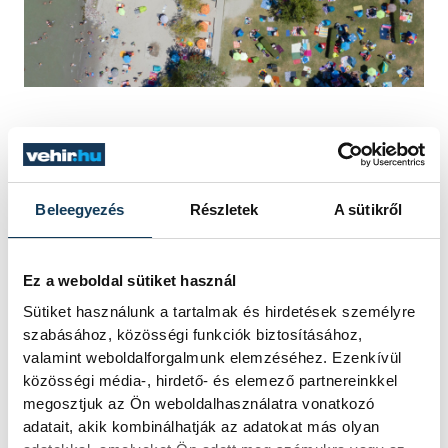
Ehhez szakmai segítségként megjelent a
konzorciumi partnerek kiadványa a
speciális igényű ételek előállításáról és
Beleegyezés
Részletek
A sütikről
kérdéseiről a vendéglátásban, amely mind
a munkavállalók, mind a vállalkozások
Ez a weboldal sütiket használ
részére hozzájárul a szakmai fejlődéshez. A
Sütiket használunk a tartalmak és hirdetések személyre
program népszerűsítése érdekében a
szabásához, közösségi funkciók biztosításához,
balatoni szezon utolsó időszakában
valamint weboldalforgalmunk elemzéséhez. Ezenkívül
megjelentek a program tájékoztató
közösségi média-, hirdető- és elemező partnereinkkel
megosztjuk az Ön weboldalhasználatra vonatkozó
szórólapjai a vállalkozói érdeklődés
adatait, akik kombinálhatják az adatokat más olyan
fenntartása céljából.