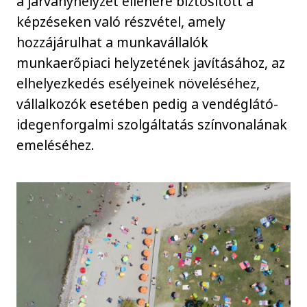
a járványhelyzet ellenére biztosított a
képzéseken való részvétel, amely
hozzájárulhat a munkavállalók
munkaerőpiaci helyzetének javításához, az
elhelyezkedés esélyeinek növeléséhez,
vállalkozók esetében pedig a vendéglátó-
idegenforgalmi szolgáltatás színvonalának
emeléséhez.