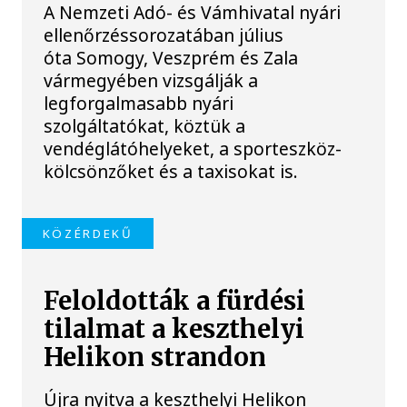
A Nemzeti Adó- és Vámhivatal nyári
ellenőrzéssorozatában július
óta Somogy, Veszprém és Zala
vármegyében vizsgálják a
legforgalmasabb nyári
szolgáltatókat, köztük a
vendéglátóhelyeket, a sporteszköz-
kölcsönzőket és a taxisokat is.
KÖZÉRDEKŰ
Feloldották a fürdési
tilalmat a keszthelyi
Helikon strandon
Újra nyitva a keszthelyi Helikon