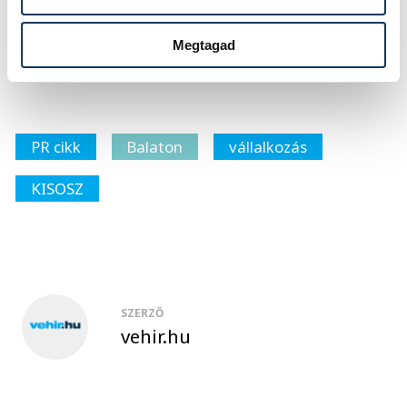
kapcsolódó média kampány
lebonyolítójától: Számadó Éva 06-
Megtagad
30/9777143, evaszamado@yahoo.com
PR cikk
Balaton
vállalkozás
KISOSZ
SZERZŐ
vehir.hu