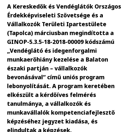
A Kereskedők és Vendéglátók Országos
Érdekképviseleti Szövetsége és a
Vállalkozók Területi Ipartestülete
(Tapolca) márciusban megindította a
GINOP-5.3.5-18-2018-00009 kódszámú
„Vendéglátó és idegenforgalmi
munkaerőhiány kezelése a Balaton
északi partján – vállalkozók
bevonásával” című uniós program
lebonyolítását. A program keretében
elkészült a kérdőíves felmérés
tanulmánya, a vállalkozók és
munkavállalók kompetenciafejlesztő
képzéséhez jegyzet kiadása, és
elindultak a képzések.