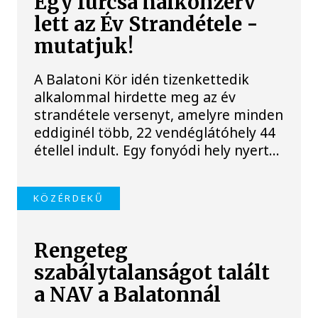
Egy furcsa halkonzerv
lett az Év Strandétele -
mutatjuk!
A Balatoni Kör idén tizenkettedik
alkalommal hirdette meg az év
strandétele versenyt, amelyre minden
eddiginél több, 22 vendéglátóhely 44
étellel indult. Egy fonyódi hely nyert...
KÖZÉRDEKŰ
Rengeteg
szabálytalanságot talált
a NAV a Balatonnál