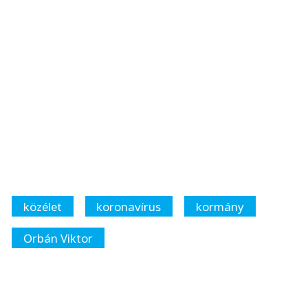
közélet
koronavírus
kormány
Orbán Viktor