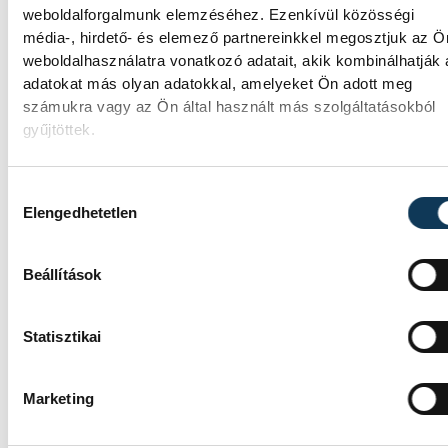
weboldalforgalmunk elemzéséhez. Ezenkívül közösségi
média-, hirdető- és elemező partnereinkkel megosztjuk az Ö
TOVÁBBI CIKKEK
weboldalhasználatra vonatkozó adatait, akik kombinálhatják
BALATON
adatokat más olyan adatokkal, amelyeket Ön adott meg
számukra vagy az Ön által használt más szolgáltatásokból
gyűjtöttek.
Egy furcsa halkonzerv lett a
Év Strandétele - mutatjuk!
Hozzájárulás kiválasztása
Elengedhetetlen
A Balatoni Kör idén tizenkettedik alkalomm
hirdette meg az év strandétele versenyt,
Beállítások
amelyre minden eddiginél több, 22
vendéglátóhely 44 étellel indult. Egy fonyód
hely nyert...
Statisztikai
Marketing
KÖZÉLET