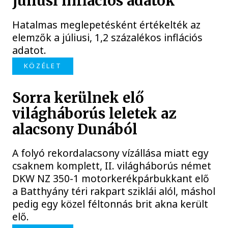
júliusi inflációs adatok
Hatalmas meglepetésként értékelték az
elemzők a júliusi, 1,2 százalékos inflációs
adatot.
KÖZÉLET
Sorra kerülnek elő
világháborús leletek az
alacsony Dunából
A folyó rekordalacsony vízállása miatt egy
csaknem komplett, II. világháborús német
DKW NZ 350-1 motorkerékpárbukkant elő
a Batthyány téri rakpart sziklái alól, máshol
pedig egy közel féltonnás brit akna került
elő.