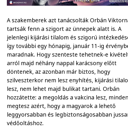
A szakemberek azt tanácsolták Orbán Viktorn
tartsák fenn a szigort az ünnepek alatt is. A
jelenlegi kijárási tilalom és szigorú intézkedé
így további egy hónapig, január 11-ig érvény
maradnak. Hogy szenteste tehetnek-e kivétel
arról majd néhány nappal karácsony előtt
döntenek, az azonban már biztos, hogy
szilveszterkor nem lesz enyhítés, kijárási tila
lesz, nem lehet majd bulikat tartani. Orbán
hozzátette: a megoldás a vakcina lesz, minde
megtesz azért, hogy a magyarok a lehető
leggyorsabban és legbiztonságosabban juss
védőoltáshoz.