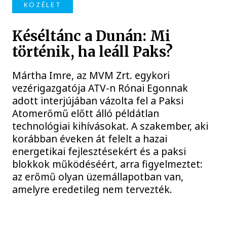
KÖZÉLET
Késéltánc a Dunán: Mi
történik, ha leáll Paks?
Mártha Imre, az MVM Zrt. egykori
vezérigazgatója ATV-n Rónai Egonnak
adott interjújában vázolta fel a Paksi
Atomerőmű előtt álló példátlan
technológiai kihívásokat. A szakember, aki
korábban éveken át felelt a hazai
energetikai fejlesztésekért és a paksi
blokkok működéséért, arra figyelmeztet:
az erőmű olyan üzemállapotban van,
amelyre eredetileg nem tervezték.