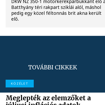
DKW NZ 350-1 motorkerékpárbukkant elő 
Batthyány téri rakpart sziklái alól, máshol
pedig egy közel féltonnás brit akna került
elő.
TOVÁBBI CIKKEK
KÖZÉLET
Meglepték az elemzőket a