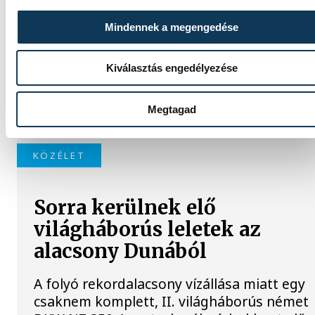
Meglepték az elemzőket a
Mindennek a megengedése
júliusi inflációs adatok
Kiválasztás engedélyezése
Hatalmas meglepetésként értékelték az
elemzők a júliusi, 1,2 százalékos inflációs
adatot.
Megtagad
KÖZÉLET
Sorra kerülnek elő
világháborús leletek az
alacsony Dunából
A folyó rekordalacsony vízállása miatt egy
csaknem komplett, II. világháborús német