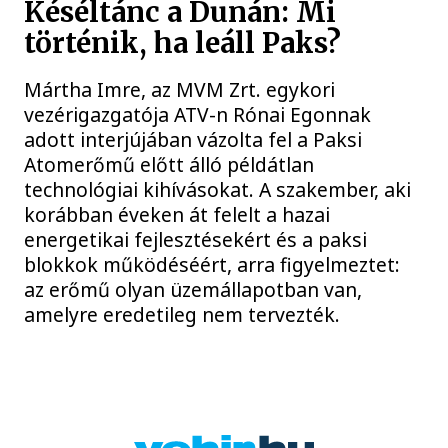
Késéltánc a Dunán: Mi
történik, ha leáll Paks?
Mártha Imre, az MVM Zrt. egykori
vezérigazgatója ATV-n Rónai Egonnak
adott interjújában vázolta fel a Paksi
Atomerőmű előtt álló példátlan
technológiai kihívásokat. A szakember, aki
korábban éveken át felelt a hazai
energetikai fejlesztésekért és a paksi
blokkok működéséért, arra figyelmeztet:
az erőmű olyan üzemállapotban van,
amelyre eredetileg nem tervezték.