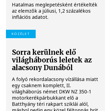
Hatalmas meglepetésként értékelték
az elemzők a júliusi, 1,2 százalékos
inflációs adatot.
KÖZÉLET
Sorra kerülnek elő
világháborús leletek az
alacsony Dunából
A folyó rekordalacsony vízállása miatt
egy csaknem komplett, II.
világháborús német DKW NZ 350-1
motorkerékpárbukkant elő a
Batthyány téri rakpart sziklái alól,
máshol pedig egy közel féltonnás brit