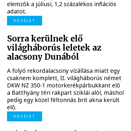
elemzők a júliusi, 1,2 százalékos inflációs
adatot.
KÖZÉLET
Sorra kerülnek elő
világháborús leletek az
alacsony Dunából
A folyó rekordalacsony vízállása miatt egy
csaknem komplett, II. világháborús német
DKW NZ 350-1 motorkerékpárbukkant elő
a Batthyány téri rakpart sziklái alól, máshol
pedig egy közel féltonnás brit akna került
elő.
KÖZÉLET