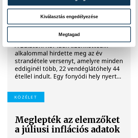
Egy furcsa halkonzerv
Kiválasztás engedélyezése
lett az Év Strandétele -
mutatjuk!
Megtagad
A Balatoni Kör idén tizenkettedik
alkalommal hirdette meg az év
strandétele versenyt, amelyre minden
eddiginél több, 22 vendéglátóhely 44
étellel indult. Egy fonyódi hely nyert...
KÖZÉLET
Meglepték az elemzőket
a júliusi inflációs adatok