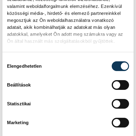
hogy tényleg élőben láthassuk ezeket, a
valamint weboldalforgalmunk elemzéséhez. Ezenkívül
japán cseresznyevirágzásnak viszont
közösségi média-, hirdető- és elemező partnereinkkel
megvan a maga bája, elsősorban a
megosztjuk az Ön weboldalhasználatra vonatkozó
környezet révén. Mindazoknak, akik még
adatait, akik kombinálhatják az adatokat más olyan
adatokkal, amelyeket Ön adott meg számukra vagy az
mindig nem tudnak teleportálni, több
Ön által használt más szolgáltatásokból gyűjtöttek.
utazási iroda is közvetíti online, helyi
idegenvezetőkkel a természeti jelenséget.
Hozzájárulás kiválasztása
A
Kiotói mindennapok Facebook oldalán
Elengedhetetlen
akár már most megnézhetünk egy 30
perces sétát, míg egy kisebb összegért
Beállítások
cserébe három túrán vehetünk részt, ahol
virtuálisan a híres Nara parkba is
Statisztikai
ellátogathatunk az őzikékhez.
Marketing
Fogadjon örökbe egy fát!