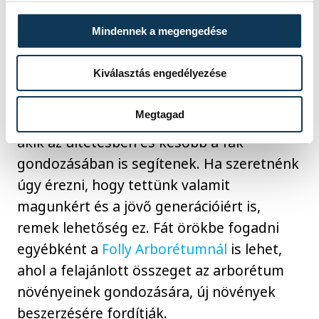
Mindennek a megengedése
Nemrégiben számoltunk be
a Csalán
Egyesület kezdeményezéséről, akik a
Kiválasztás engedélyezése
közeljövőben több mint 120 fát
szeretnének elültetni Veszprémben,
Megtagad
melyhez önkéntesek támogatását várják,
akik az ültetésben és később a fák
gondozásában is segítenek. Ha szeretnénk
úgy érezni, hogy tettünk valamit
magunkért és a jövő generációiért is,
remek lehetőség ez. Fát örökbe fogadni
egyébként a
Folly Arborétumnál
is lehet,
ahol a felajánlott összeget az arborétum
növényeinek gondozására, új növények
beszerzésére fordítják.