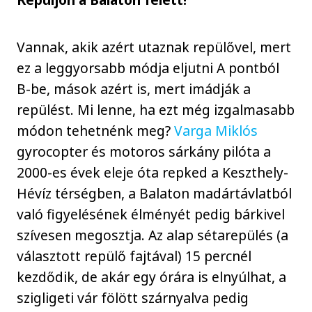
Vannak, akik azért utaznak repülővel, mert
ez a leggyorsabb módja eljutni A pontból
B-be, mások azért is, mert imádják a
repülést. Mi lenne, ha ezt még izgalmasabb
módon tehetnénk meg?
Varga Miklós
gyrocopter és motoros sárkány pilóta a
2000-es évek eleje óta repked a Keszthely-
Hévíz térségben, a Balaton madártávlatból
való figyelésének élményét pedig bárkivel
szívesen megosztja. Az alap sétarepülés (a
választott repülő fajtával) 15 percnél
kezdődik, de akár egy órára is elnyúlhat, a
szigligeti vár fölött szárnyalva pedig