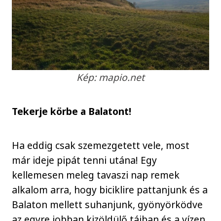
Kép: mapio.net
Tekerje körbe a Balatont!
Ha eddig csak szemezgetett vele, most
már ideje pipát tenni utána! Egy
kellemesen meleg tavaszi nap remek
alkalom arra, hogy biciklire pattanjunk és a
Balaton mellett suhanjunk, gyönyörködve
az egyre jobban kizöldülő tájban és a vízen