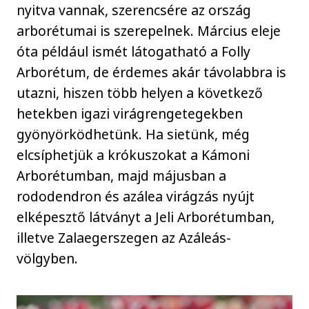
nyitva vannak, szerencsére az ország
arborétumai is szerepelnek. Március eleje
óta például ismét látogatható a Folly
Arborétum, de érdemes akár távolabbra is
utazni, hiszen több helyen a következő
hetekben igazi virágrengetegekben
gyönyörködhetünk. Ha sietünk, még
elcsíphetjük a krókuszokat a Kámoni
Arborétumban, majd májusban a
rododendron és azálea virágzás nyújt
elképesztő látványt a Jeli Arborétumban,
illetve Zalaegerszegen az Azáleás-
völgyben.