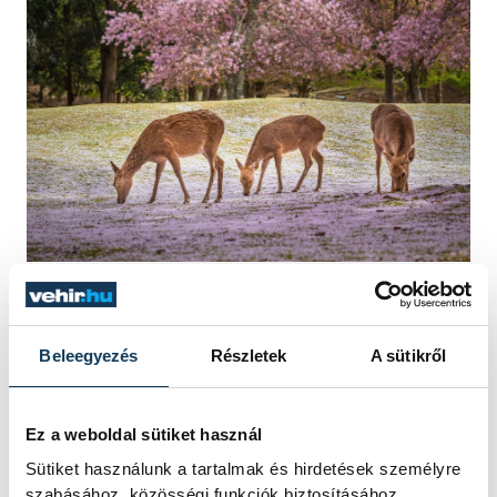
Nézze élőben a japán
cseresznyevirágzást!
Beleegyezés
Részletek
A sütikről
Nyilván a cseresznyevirágzás mindenhol
Ez a weboldal sütiket használ
szép, és messzire se kell menni ahhoz,
Sütiket használunk a tartalmak és hirdetések személyre
szabásához, közösségi funkciók biztosításához,