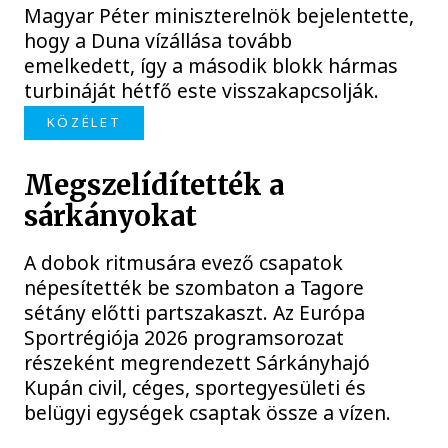
Magyar Péter miniszterelnök bejelentette,
hogy a Duna vízállása tovább
emelkedett, így a második blokk hármas
turbináját hétfő este visszakapcsolják.
KÖZÉLET
Megszelídítették a
sárkányokat
A dobok ritmusára evező csapatok
népesítették be szombaton a Tagore
sétány előtti partszakaszt. Az Európa
Sportrégiója 2026 programsorozat
részeként megrendezett Sárkányhajó
Kupán civil, céges, sportegyesületi és
belügyi egységek csaptak össze a vízen.