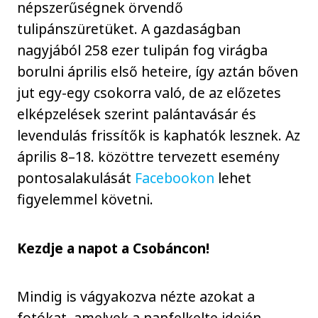
népszerűségnek örvendő
tulipánszüretüket. A gazdaságban
nagyjából 258 ezer tulipán fog virágba
borulni április első heteire, így aztán bőven
jut egy-egy csokorra való, de az előzetes
elképzelések szerint palántavásár és
levendulás frissítők is kaphatók lesznek. Az
április 8–18. közöttre tervezett esemény
pontosalakulását
Facebookon
lehet
figyelemmel követni.
Kezdje a napot a Csobáncon!
Mindig is vágyakozva nézte azokat a
fotókat, amelyek a napfelkelte idején