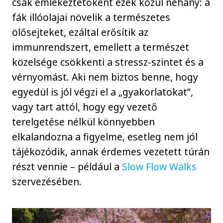
csak emlékeztetőként ezek közül néhány: a
fák illóolajai növelik a természetes
ölősejteket, ezáltal erősítik az
immunrendszert, emellett a természet
közelsége csökkenti a stressz-szintet és a
vérnyomást. Aki nem biztos benne, hogy
egyedül is jól végzi el a „gyakorlatokat”,
vagy tart attól, hogy egy vezető
terelgetése nélkül könnyebben
elkalandozna a figyelme, esetleg nem jól
tájékozódik, annak érdemes vezetett túrán
részt vennie – például a
Slow Flow Walks
szervezésében.