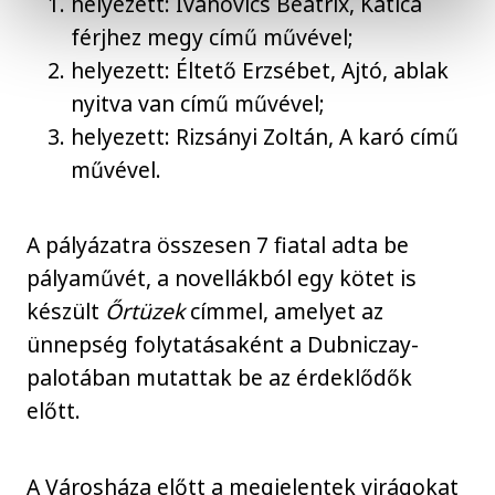
helyezett: Ivánovics Beatrix, Katica
férjhez megy című művével;
helyezett: Éltető Erzsébet, Ajtó, ablak
nyitva van című művével;
helyezett: Rizsányi Zoltán, A karó című
művével.
A pályázatra összesen 7 fiatal adta be
pályaművét, a novellákból egy kötet is
készült
Őrtüzek
címmel, amelyet az
ünnepség folytatásaként a Dubniczay-
palotában mutattak be az érdeklődők
előtt.
A Városháza előtt a megjelentek virágokat