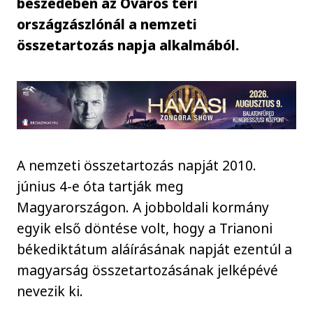
beszédében az Óváros téri
országzászlónál a nemzeti
összetartozás napja alkalmából.
A nemzeti összetartozás napját 2010.
június 4-e óta tartják meg
Magyarországon. A jobboldali kormány
egyik első döntése volt, hogy a Trianoni
békediktátum aláírásának napját ezentúl a
magyarság összetartozásának jelképévé
nevezik ki.