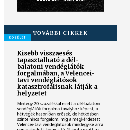
TOVÁBBI CIKKEK
KÖZÉLET
Kisebb visszaesés
tapasztalható a dél-
balatoni vendéglátók
forgalmában, a Velencei-
tavi vendéglátósok
katasztrofálisnak látják a
helyzetet
Mintegy 20 százalékkal esett a dél-balatoni
vendéglátók forgalma tavalyhoz képest, a
hétvégék hasonlóan erősek, de hétközben
szinte nincs forgalom, míg a megkérdezett
Velencei-tavi vendéglátósok mindegyike arra
panaszkodott, hogy a tó állapota miatt az