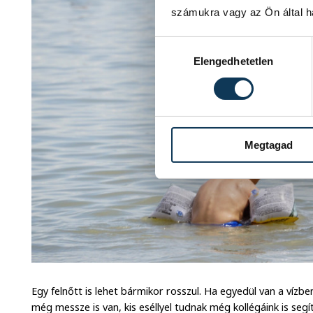
számukra vagy az Ön által ha
Hozzájárulás kiválasztása
Elengedhetetlen
Megtagad
Egy felnőtt is lehet bármikor rosszul. Ha egyedül van a vízben
még messze is van, kis eséllyel tudnak még kollégáink is segí