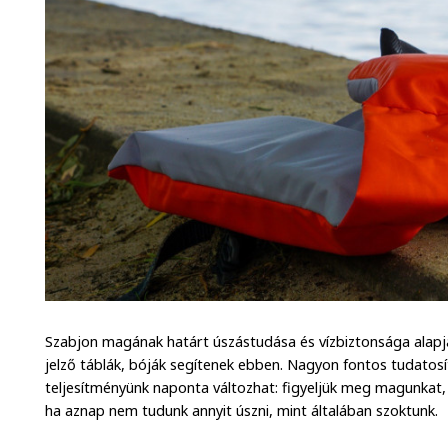
Szabjon magának határt úszástudása és vízbiztonsága alap
jelző táblák, bóják segítenek ebben. Nagyon fontos tudatosíta
teljesítményünk naponta változhat: figyeljük meg magunkat,
ha aznap nem tudunk annyit úszni, mint általában szoktunk.