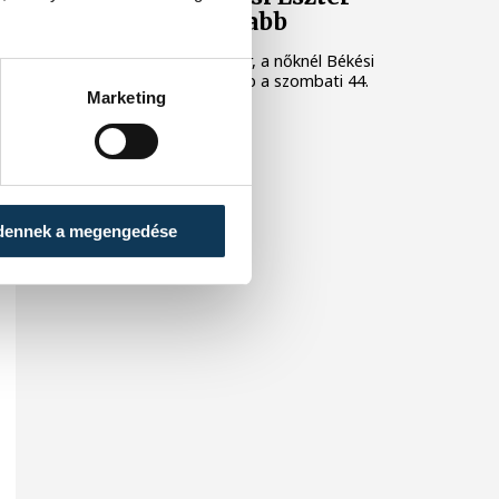
volt a leggyorsabb
A férfiaknál Nagy Nándor, a nőknél Békési
Eszter volt a leggyorsabb a szombati 44.
Marketing
Lidl Balaton-átúszáson.
dennek a megengedése