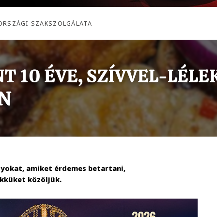
ORSZÁGI SZAKSZOLGÁLATA
lyokat, amiket érdemes betartani,
ikküket közöljük.