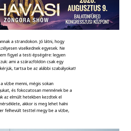
nnak a strandokon. Jó látni, hogy
eszélyesen viselkednek egyesek. Ne
em figyel a testi épségére: legyen
zzuk: ami a szárazföldön csak egy
 kérjük, tartsa be az alábbi szabályokat!
d a vízbe menni, mégis sokan
gukat, és fokozatosan mennének be a
ak az elmúlt hetekben kezdtek el
érséklete, akkor is meg lehet halni
er felhevült testtel megy be a vízbe,