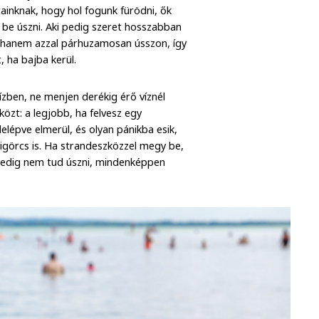
ainknak, hogy hol fogunk fürödni, ők
 be úszni. Aki pedig szeret hosszabban
, hanem azzal párhuzamosan ússzon, így
, ha bajba kerül.
ízben, ne menjen derékig érő víznél
zt: a legjobb, ha felvesz egy
lépve elmerül, és olyan pánikba esik,
ligörcs is. Ha strandeszközzel megy be,
 pedig nem tud úszni, mindenképpen