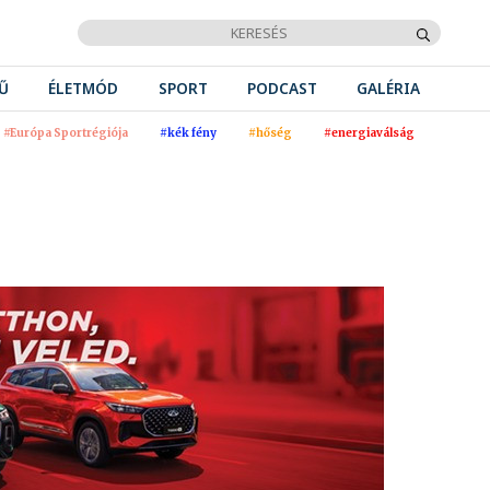
Ű
ÉLETMÓD
SPORT
PODCAST
GALÉRIA
#Európa Sportrégiója
#kék fény
#hőség
#energiaválság