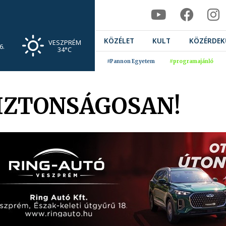
KÖZÉLET
KULT
KÖZÉRDEK
VESZPRÉM
6.
34°C
#Pannon Egyetem
#programajánló
BIZTONSÁGOSAN!