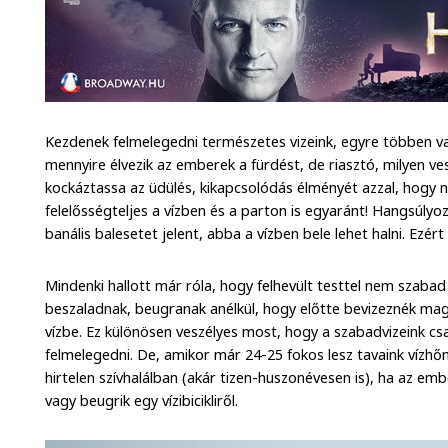
Kezdenek felmelegedni természetes vizeink, egyre többen va
mennyire élvezik az emberek a fürdést, de riasztó, milyen v
kockáztassa az üdülés, kikapcsolódás élményét azzal, hogy n
felelősségteljes a vízben és a parton is egyaránt! Hangsúlyo
banális balesetet jelent, abba a vízben bele lehet halni. Ezért
Mindenki hallott már róla, hogy felhevült testtel nem szaba
beszaladnak, beugranak anélkül, hogy előtte bevizeznék ma
vízbe. Ez különösen veszélyes most, hogy a szabadvizeink cs
felmelegedni. De, amikor már 24-25 fokos lesz tavaink vízhőm
hirtelen szívhalálban (akár tizen-huszonévesen is), ha az emb
vagy beugrik egy vízibicikliről.