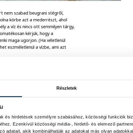
rt nem szabad beugrani stégről,
volna körbe azt a mederrészt, ahol
ly a víz és nincs ott semmilyen tárgy,
Nyomatékosan kérjük, hogy a
enki maga ugorjon. (Ha véletlenül
zhet eszméletlenül a vízbe, ami azt
edni. Ha elesik, megbotlik és elmerül,
tatlan vízben. A felfújható biztonsági
t belőlük a levegő, vagy kicsúszhat
Részletek
en úszógumi, karúszó, ott kell lenni
ál
mak és hirdetések személyre szabásához, közösségi funkciók biz
hez. Ezenkívül közösségi média-, hirdető- és elemező partner
zó adatait, akik kombinálhatják az adatokat más olyan adatokka