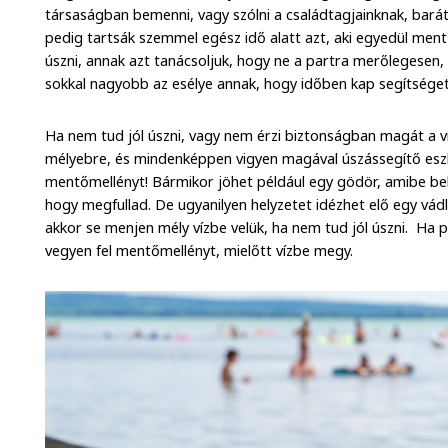
társaságban bemenni, vagy szólni a családtagjainknak, barát
pedig tartsák szemmel egész idő alatt azt, aki egyedül ment
úszni, annak azt tanácsoljuk, hogy ne a partra merőlegesen
sokkal nagyobb az esélye annak, hogy időben kap segítséget
Ha nem tud jól úszni, vagy nem érzi biztonságban magát a v
mélyebre, és mindenképpen vigyen magával úszássegítő eszkö
mentőmellényt! Bármikor jöhet például egy gödör, amibe bele
hogy megfullad. De ugyanilyen helyzetet idézhet elő egy vád
akkor se menjen mély vízbe velük, ha nem tud jól úszni. Ha
vegyen fel mentőmellényt, mielőtt vízbe megy.