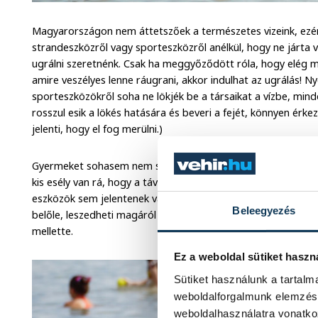
Magyarországon nem áttetszőek a természetes vizeink, ezé
strandeszközről vagy sporteszközről anélkül, hogy ne járta 
ugrálni szeretnénk. Csak ha meggyőződött róla, hogy elég mé
amire veszélyes lenne ráugrani, akkor indulhat az ugrálás! 
sporteszközökről soha ne lökjék be a társaikat a vízbe, mind
rosszul esik a lökés hatására és beveri a fejét, könnyen érke
jelenti, hogy el fog merülni.)
Gyermeket sohasem nem szabad felügyelet nélkül a vízbe eng
kis esély van rá, hogy a távol lévő szülő megtalálja az átlátha
eszközök sem jelentenek valódi biztonságot, bármikor kimehe
Beleegyezés
belőle, leszedheti magáról a gyerek, így hiába van a gyermek
mellette.
Ez a weboldal sütiket haszn
Sütiket használunk a tartal
weboldalforgalmunk elemzésé
weboldalhasználatra vonatko