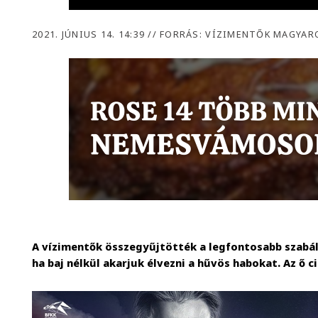
2021. JÚNIUS 14. 14:39
//
FORRÁS: VÍZIMENTŐK MAGYAR
A vízimentők összegyűjtötték a legfontosabb szabá
ha baj nélkül akarjuk élvezni a hűvös habokat. Az ő c