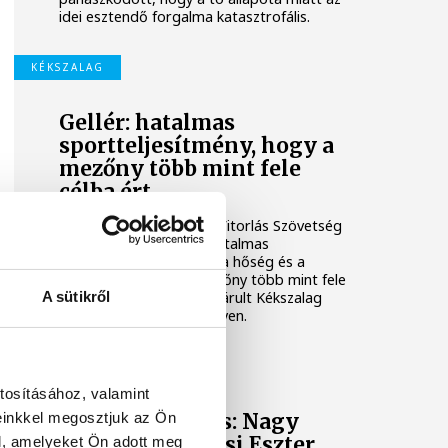
idei esztendő forgalma katasztrofális.
KÉKSZALAG
Gellér: hatalmas
sportteljesítmény, hogy a
mezőny több mint fele
célba ért
Gellér László, a Magyar Vitorlás Szövetség
(MVSZ) elnöke szerint hatalmas
sportteljesítmény, hogy a hőség és a
szélcsend ellenére a mezőny több mint fele
A sütikről
célba ért a szombaton zárult Kékszalag
balatoni tókerülő versenyen.
BALATON-ÁTÚSZÁS
tosításához, valamint
einkkel megosztjuk az Ön
Balaton-átúszás: Nagy
Nándor és Békési Eszter
l, amelyeket Ön adott meg