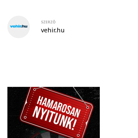
SZERZŐ
vehir.hu