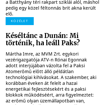
a Batthyány téri rakpart sziklái alól, máshol
pedig egy közel féltonnás brit akna került
elő.
KÖZÉLET
Késéltánc a Dunán: Mi
történik, ha leáll Paks?
Mártha Imre, az MVM Zrt. egykori
vezérigazgatója ATV-n Rónai Egonnak
adott interjújában vázolta fel a Paksi
Atomerőmű előtt álló példátlan
technológiai kihívásokat. A szakember, aki
korábban éveken át felelt a hazai
energetikai fejlesztésekért és a paksi
blokkok működéséért, arra figyelmeztet:
az erőmű olyan üzemállapotban van,