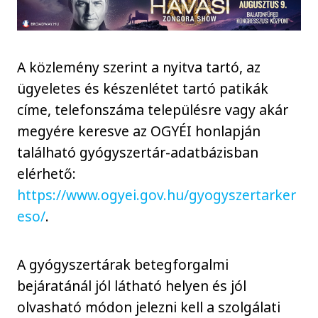
A közlemény szerint a nyitva tartó, az
ügyeletes és készenlétet tartó patikák
címe, telefonszáma településre vagy akár
megyére keresve az OGYÉI honlapján
található gyógyszertár-adatbázisban
elérhető:
https://www.ogyei.gov.hu/gyogyszertarker
eso/
.
A gyógyszertárak betegforgalmi
bejáratánál jól látható helyen és jól
olvasható módon jelezni kell a szolgálati