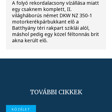
A folyó rekordalacsony vízállása miatt
egy csaknem komplett, II.
világháborús német DKW NZ 350-1
motorkerékpárbukkant elő a
Batthyány téri rakpart sziklái alól,
máshol pedig egy közel féltonnás brit
akna került elő.
TOVÁBBI CIKKEK
KÖZÉLET