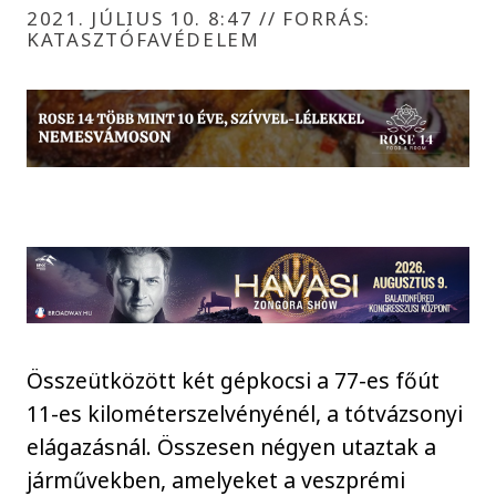
2021. JÚLIUS 10. 8:47
//
FORRÁS:
KATASZTÓFAVÉDELEM
Összeütközött két gépkocsi a 77-es főút
11-es kilométerszelvényénél, a tótvázsonyi
elágazásnál. Összesen négyen utaztak a
járművekben, amelyeket a veszprémi