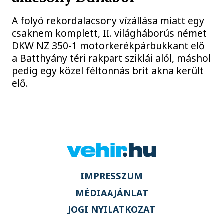
A folyó rekordalacsony vízállása miatt egy
csaknem komplett, II. világháborús német
DKW NZ 350-1 motorkerékpárbukkant elő
a Batthyány téri rakpart sziklái alól, máshol
pedig egy közel féltonnás brit akna került
elő.
IMPRESSZUM
MÉDIAAJÁNLAT
JOGI NYILATKOZAT