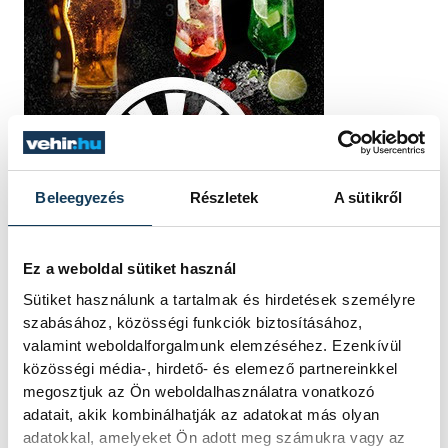
Beleegyezés
Részletek
A sütikről
Ez a weboldal sütiket használ
Sütiket használunk a tartalmak és hirdetések személyre
szabásához, közösségi funkciók biztosításához,
TOVÁBBI CIKKEK
valamint weboldalforgalmunk elemzéséhez. Ezenkívül
KÉK FÉNY
közösségi média-, hirdető- és elemező partnereinkkel
megosztjuk az Ön weboldalhasználatra vonatkozó
adatait, akik kombinálhatják az adatokat más olyan
Tűz van a
adatokkal, amelyeket Ön adott meg számukra vagy az