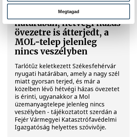
Ég a tarló Székesfehérvár
Megtagad
határában, hétvégi házas
övezetre is átterjedt, a
MOL-telep jelenleg
nincs veszélyben
Tarlótűz keletkezett Székesfehérvár
nyugati határában, amely a nagy szél
miatt gyorsan terjed, és már a
közelben lévő hétvégi házas övezetet
is érinti, ugyanakkor a Mol
üzemanyagtelepe jelenleg nincs
veszélyben - tájékoztatott szerdán a
Fejér Vármegyei Katasztrófavédelmi
Igazgatóság helyettes szóvivője.