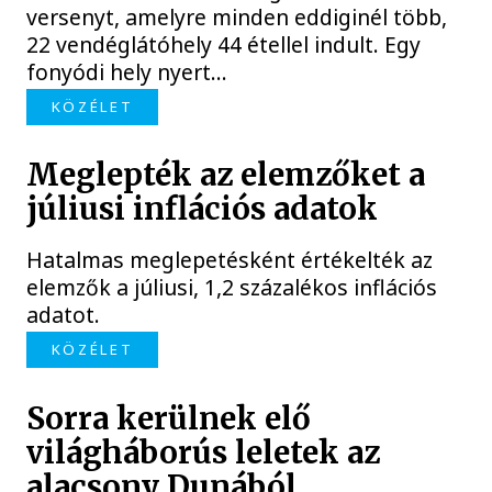
versenyt, amelyre minden eddiginél több,
22 vendéglátóhely 44 étellel indult. Egy
fonyódi hely nyert...
KÖZÉLET
Meglepték az elemzőket a
júliusi inflációs adatok
Hatalmas meglepetésként értékelték az
elemzők a júliusi, 1,2 százalékos inflációs
adatot.
KÖZÉLET
Sorra kerülnek elő
világháborús leletek az
alacsony Dunából