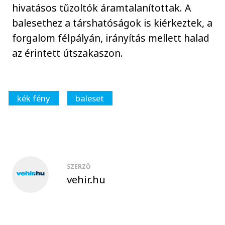
hivatásos tűzoltók áramtalanítottak. A
balesethez a társhatóságok is kiérkeztek, a
forgalom félpályán, irányítás mellett halad
az érintett útszakaszon.
kék fény
baleset
SZERZŐ
vehir.hu