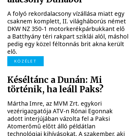
A folyó rekordalacsony vízállása miatt egy
csaknem komplett, II. világháborús német
DKW NZ 350-1 motorkerékpárbukkant elő
a Batthyány téri rakpart sziklái alól, máshol
pedig egy közel féltonnás brit akna került
elő.
KÖZÉLET
Késéltánc a Dunán: Mi
történik, ha leáll Paks?
Mártha Imre, az MVM Zrt. egykori
vezérigazgatója ATV-n Rónai Egonnak
adott interjújában vázolta fel a Paksi
Atomerőmű előtt álló példátlan
technológiai kihívásokat. A szakember, aki