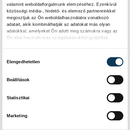
valamint weboldalforgalmunk elemzéséhez. Ezenkívül
közösségi média-, hirdető- és elemező partnereinkkel
Tűz van a
megosztjuk az Ön weboldalhasználatra vonatkozó
adatait, akik kombinálhatják az adatokat más olyan
Csobánchegyen
adatokkal, amelyeket Ön adott meg számukra vagy az
Ön által használt más szolgáltatásokból gyűjtöttek.
KÖZÉRDEKŰ
Hozzájárulás kiválasztása
Elengedhetetlen
Újabb tűzeset Veszprém
vármegyében:
Beállítások
Noszlopnál ég a száraz fű
Statisztikai
Tíz hektáron ég a száraz fű és egy
fás-bokros terület a Veszprém
Marketing
vármegyei Noszlopnál a 8402-es út
mellett.