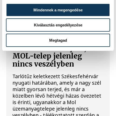
Mindennek a megengedése
TŰZ
Kiválasztás engedélyezése
Ég a tarló Székesfehérvár
határában, hétvégi házas
Megtagad
övezetre is átterjedt, a
MOL-telep jelenleg
nincs veszélyben
Tarlótűz keletkezett Székesfehérvár
nyugati határában, amely a nagy szél
miatt gyorsan terjed, és már a
közelben lévő hétvégi házas övezetet
is érinti, ugyanakkor a Mol
üzemanyagtelepe jelenleg nincs
veszélyben - tájékoztatott szerdán a