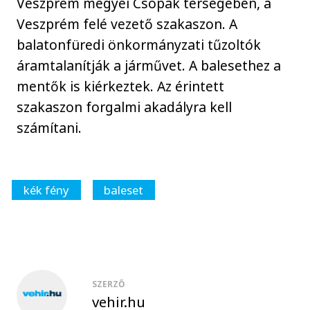
Veszprém megyei Csopak térségében, a
Veszprém felé vezető szakaszon. A
balatonfüredi önkormányzati tűzoltók
áramtalanítják a járművet. A balesethez a
mentők is kiérkeztek. Az érintett
szakaszon forgalmi akadályra kell
számítani.
kék fény
baleset
SZERZŐ
vehir.hu