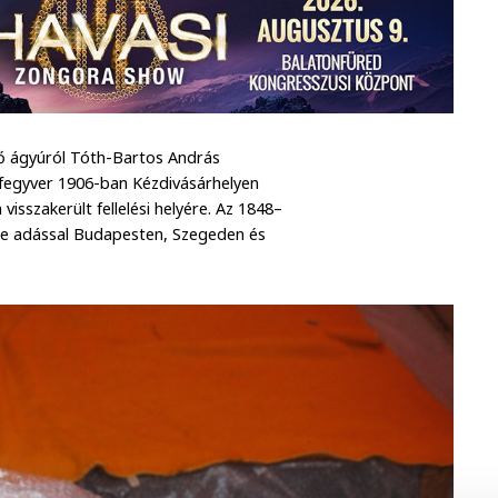
vő ágyúról Tóth-Bartos András
 fegyver 1906-ban Kézdivásárhelyen
 visszakerült fellelési helyére. Az 1848–
be adással Budapesten, Szegeden és