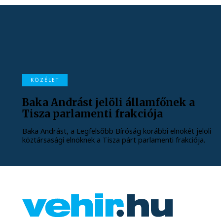
KÖZÉLET
Baka Andrást jelöli államfőnek a
Tisza parlamenti frakciója
Baka Andrást, a Legfelsőbb Bíróság korábbi elnökét jelöli
köztársasági elnöknek a Tisza párt parlamenti frakciója.