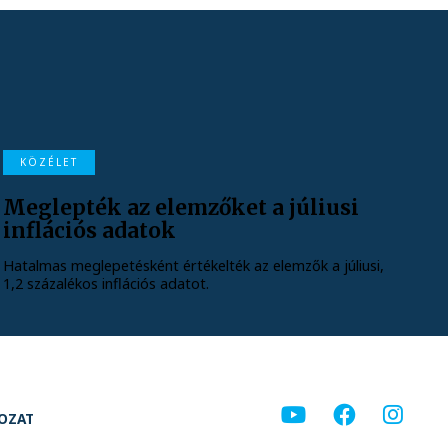
KÖZÉLET
Meglepték az elemzőket a júliusi
inflációs adatok
Hatalmas meglepetésként értékelték az elemzők a júliusi,
1,2 százalékos inflációs adatot.
KOZAT