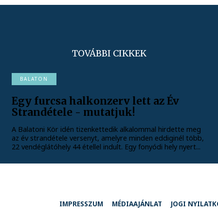
TOVÁBBI CIKKEK
BALATON
Egy furcsa halkonzerv lett az Év
Strandétele - mutatjuk!
A Balatoni Kör idén tizenkettedik alkalommal hirdette meg
az év strandétele versenyt, amelyre minden eddiginél több,
22 vendéglátóhely 44 étellel indult. Egy fonyódi hely nyert...
IMPRESSZUM
MÉDIAAJÁNLAT
JOGI NYILAT