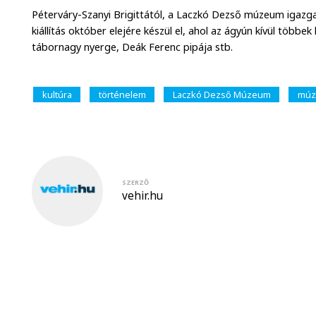
Péterváry-Szanyi Brigittától, a Laczkó Dezső múzeum igazg
kiállítás október elejére készül el, ahol az ágyún kívül többe
tábornagy nyerge, Deák Ferenc pipája stb.
kultúra
történelem
Laczkó Dezső Múzeum
mú
SZERZŐ
vehir.hu