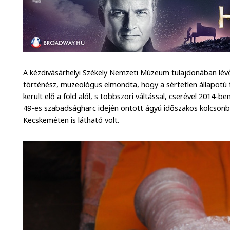
A kézdivásárhelyi Székely Nemzeti Múzeum tulajdonában lé
történész, muzeológus elmondta, hogy a sértetlen állapotú
került elő a föld alól, s többszöri váltással, cserével 2014-ben
49-es szabadságharc idején öntött ágyú időszakos kölcsön
Kecskeméten is látható volt.