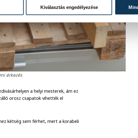
Kiválasztás engedélyezése
Min
mi érkezés
zdivásárhelyen a helyi mesterek, ám ez
lló orosz csapatok vihették el
hez kétség sem férhet, mert a korabeli