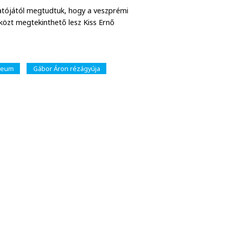
atójától megtudtuk, hogy a veszprémi
k közt megtekinthető lesz Kiss Ernő
zeum
Gábor Áron rézágyúja