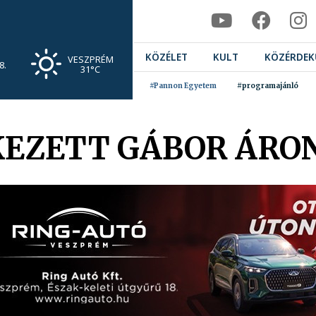
KÖZÉLET
KULT
KÖZÉRDEK
VESZPRÉM
8.
31°C
#Pannon Egyetem
#programajánló
EZETT GÁBOR ÁRON