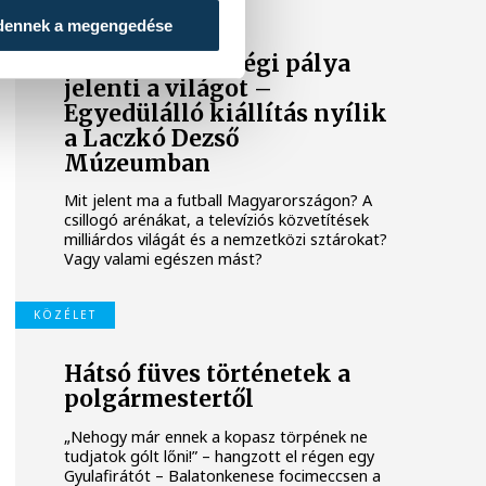
KÖZÉLET
dennek a megengedése
Amikor a falu végi pálya
jelenti a világot –
Egyedülálló kiállítás nyílik
a Laczkó Dezső
Múzeumban
Mit jelent ma a futball Magyarországon? A
csillogó arénákat, a televíziós közvetítések
milliárdos világát és a nemzetközi sztárokat?
Vagy valami egészen mást?
KÖZÉLET
Hátsó füves történetek a
polgármestertől
„Nehogy már ennek a kopasz törpének ne
tudjatok gólt lőni!” – hangzott el régen egy
Gyulafirátót – Balatonkenese focimeccsen a