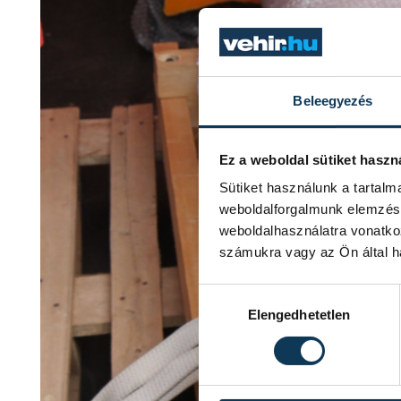
Beleegyezés
Ez a weboldal sütiket haszn
Sütiket használunk a tartal
weboldalforgalmunk elemzésé
weboldalhasználatra vonatko
számukra vagy az Ön által ha
Hozzájárulás kiválasztása
Elengedhetetlen