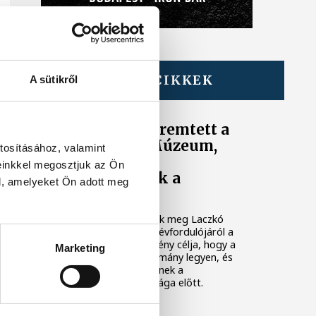
TOVÁBBI CIKKEK
A sütikről
KÖZÉLET
Hagyományt teremtett a
Laczkó Dezső Múzeum,
tosításához, valamint
minden évben
einkkel megosztjuk az Ön
megemlékeznek a
l, amelyeket Ön adott meg
névadóról
Koszorúzással emlékeztek meg Laczkó
Dezső születésének 166. évfordulójáról a
múzeum előtt. Az intézmény célja, hogy a
Marketing
megemlékezésből hagyomány legyen, és
minden évben tisztelegjenek a
múzeumalapító munkássága előtt.