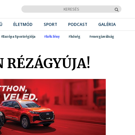
Ű
ÉLETMÓD
SPORT
PODCAST
GALÉRIA
#Európa Sportrégiója
#kék fény
#hőség
#energiaválság
 RÉZÁGYÚJA!