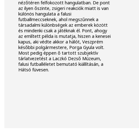
nézőtéren felfokozott hangulatban. De pont
az ilyen őszinte, zsigeri reakciók miatt is van
különös hangulata a falusi
futballmeccseknek, ahol megszűnnek a
társadalmi különbségek az emberek között
és mindenki csak a játéknak él. Pont, ahogy
az említett példa is mutatja, hiszen a kenesei
kapus, aki védte akkor a hálót, Veszprém
későbbi polgármestere, Porga Gyula volt.
Most pedig éppen ő tartott szubjektív
tárlatvezetést a Laczkó Dezső Múzeum,
falusi futballéletet bemutató kiállításán, a
Hátsó füvesen.