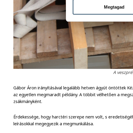
Megtagad
A veszpré
Gábor Áron irányításával legalább hetven ágyút öntöttek Ké
az egyetlen megmaradt példány. A többit vélhetően a megszá
zsákmányként.
Érdekessége, hogy harctéri szerepe nem volt, s eredetiségé
leírásokkal megegyezik a megmunkálása.