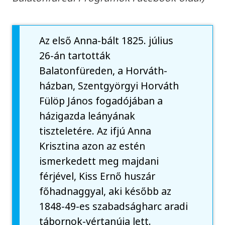
Az első Anna-bált 1825. július
26-án tartották
Balatonfüreden, a Horváth-
házban, Szentgyörgyi Horváth
Fülöp János fogadójában a
házigazda leányának
tiszteletére. Az ifjú Anna
Krisztina azon az estén
ismerkedett meg majdani
férjével, Kiss Ernő huszár
főhadnaggyal, aki később az
1848-49-es szabadságharc aradi
tábornok-vértanúja lett.