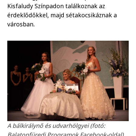
Kisfaludy Színpadon találkoznak az
érdeklődőkkel, majd sétakocsikáznak a
városban.
A bálkirálynő és udvarhölgyei (fotó:
Balatonfüredi Programok Facebook-oldal)