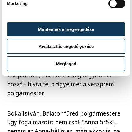
Marketing
Porga Gyula
Mindennek a megengedése
Az a gazdag történelmi tradíció, amelynek
Kiválasztás engedélyezése
a térségben meg kell felelni, arra is
kötelez, hogy ne elégedjünk meg annak
Megtagad
megőrzésével, amit az elődeink
felépítettek, hanem mindig tegyünk is
hozzá - hívta fel a figyelmet a veszprémi
polgármester.
Bóka István, Balatonfüred polgármestere
úgy fogalmazott: nem csak "Anna örök",
hanem az Anna-bál is az, még akkor is, ha