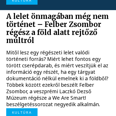
KULTÚRA
A lelet önmagában még nem
történet – Felber Zsombor
régész a föld alatt rejtőző
múltról
Mitől lesz egy régészeti lelet valódi
történeti forrás? Miért lehet fontos egy
törött cserépdarab, és miért veszítjük el az
információ egy részét, ha egy tárgyat
dokumentáció nélkül emelnek ki a földből?
Többek között ezekről beszélt Felber
Zsombor, a veszprémi Laczkó Dezső
Múzeum régésze a We Are Smart!
beszélgetéssorozat negyedik alkalmán.
KULTÚRA