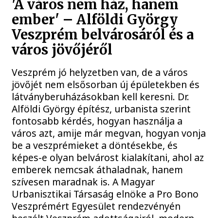
'A város nem ház, hanem
ember' – Alföldi György
Veszprém belvárosáról és a
város jövőjéről
Veszprém jó helyzetben van, de a város
jövőjét nem elsősorban új épületekben és
látványberuházásokban kell keresni. Dr.
Alföldi György építész, urbanista szerint
fontosabb kérdés, hogyan használja a
város azt, amije már megvan, hogyan vonja
be a veszprémieket a döntésekbe, és
képes-e olyan belvárost kialakítani, ahol az
emberek nemcsak áthaladnak, hanem
szívesen maradnak is. A Magyar
Urbanisztikai Társaság elnöke a Pro Bono
Veszprémért Egyesület rendezvényén