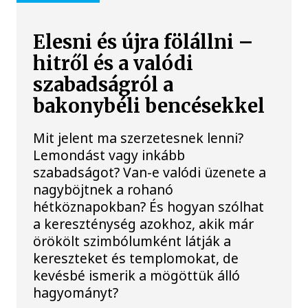
Elesni és újra fölállni –
hitről és a valódi
szabadságról a
bakonybéli bencésekkel
Mit jelent ma szerzetesnek lenni?
Lemondást vagy inkább
szabadságot? Van-e valódi üzenete a
nagyböjtnek a rohanó
hétköznapokban? És hogyan szólhat
a kereszténység azokhoz, akik már
örökölt szimbólumként látják a
kereszteket és templomokat, de
kevésbé ismerik a mögöttük álló
hagyományt?