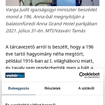
Varga Judit igazságügyi miniszter beszédet
mond a 196. Anna-bál megnyitóján a
balatonfüredi Anna Grand Hotel parkjában
2021. július 31-én. MTI/Vasvári Tamás
A tárcavezető arról is beszélt, hogy a 196
éve tartó hagyomány néha megtört,
például 1916-ban az I. világháború miatt,
és tavaly sem rendezhették meg a bált a
koronavírus-járvány miatt. Varga Judit a
kormány nevében köszönetet mondott
mindenkinek, akik azért tettek, hogy
Beleegyezés
Részletek
A sütikről
átvészeljük a járványidőszakot.
Ez a weboldal sütiket használ