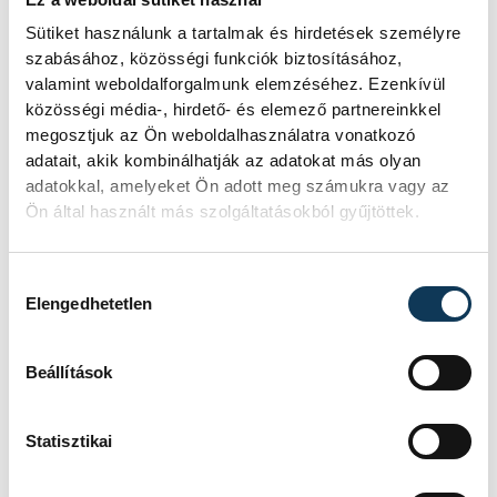
Porga Gyula, Balatonfüred kulturális
Sütiket használunk a tartalmak és hirdetések személyre
szabásához, közösségi funkciók biztosításához,
testvérvárosa, Veszprém polgármestere a
valamint weboldalforgalmunk elemzéséhez. Ezenkívül
két város kapcsolatát méltatva kiemelte:
közösségi média-, hirdető- és elemező partnereinkkel
az Európa Kulturális Fővárosa programot
megosztjuk az Ön weboldalhasználatra vonatkozó
Veszprém nem egyedül, hanem a régióval
adatait, akik kombinálhatják az adatokat más olyan
adatokkal, amelyeket Ön adott meg számukra vagy az
közösen rendezi.
Ön által használt más szolgáltatásokból gyűjtöttek.
Hozzájárulás kiválasztása
Elengedhetetlen
Beállítások
Statisztikai