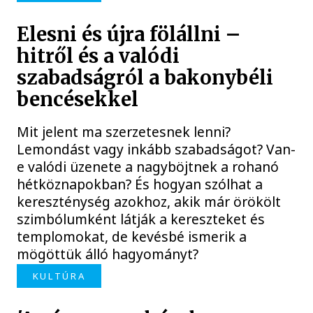
Elesni és újra fölállni –
hitről és a valódi
szabadságról a bakonybéli
bencésekkel
Mit jelent ma szerzetesnek lenni?
Lemondást vagy inkább szabadságot? Van-
e valódi üzenete a nagyböjtnek a rohanó
hétköznapokban? És hogyan szólhat a
kereszténység azokhoz, akik már örökölt
szimbólumként látják a kereszteket és
templomokat, de kevésbé ismerik a
mögöttük álló hagyományt?
KULTÚRA