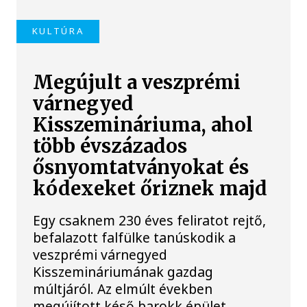
KULTÚRA
Megújult a veszprémi
várnegyed
Kisszemináriuma, ahol
több évszázados
ősnyomtatványokat és
kódexeket őriznek majd
Egy csaknem 230 éves feliratot rejtő,
befalazott falfülke tanúskodik a
veszprémi várnegyed
Kisszemináriumának gazdag
múltjáról. Az elmúlt években
megújított késő barokk épület