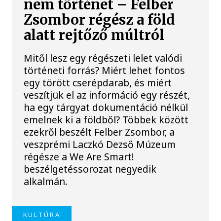
nem történet – Felber
Zsombor régész a föld
alatt rejtőző múltról
Mitől lesz egy régészeti lelet valódi
történeti forrás? Miért lehet fontos
egy törött cserépdarab, és miért
veszítjük el az információ egy részét,
ha egy tárgyat dokumentáció nélkül
emelnek ki a földből? Többek között
ezekről beszélt Felber Zsombor, a
veszprémi Laczkó Dezső Múzeum
régésze a We Are Smart!
beszélgetéssorozat negyedik
alkalmán.
KULTÚRA