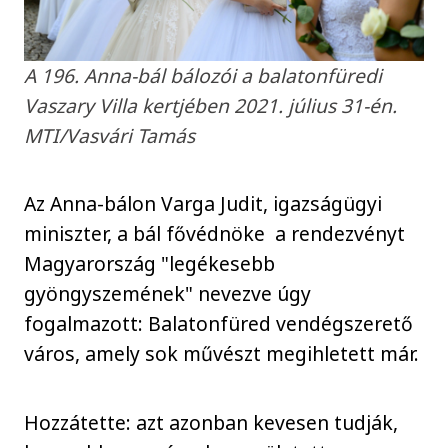
A 196. Anna-bál bálozói a balatonfüredi
Vaszary Villa kertjében 2021. július 31-én.
MTI/Vasvári Tamás
Az Anna-bálon Varga Judit, igazságügyi
miniszter, a bál fővédnöke a rendezvényt
Magyarország "legékesebb
gyöngyszemének" nevezve úgy
fogalmazott: Balatonfüred vendégszerető
város, amely sok művészt megihletett már.
Hozzátette: azt azonban kevesen tudják,