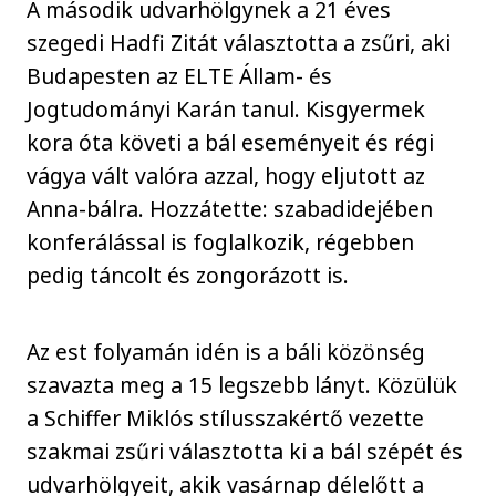
A második udvarhölgynek a 21 éves
szegedi Hadfi Zitát választotta a zsűri, aki
Budapesten az ELTE Állam- és
Jogtudományi Karán tanul. Kisgyermek
kora óta követi a bál eseményeit és régi
vágya vált valóra azzal, hogy eljutott az
Anna-bálra. Hozzátette: szabadidejében
konferálással is foglalkozik, régebben
pedig táncolt és zongorázott is.
Az est folyamán idén is a báli közönség
szavazta meg a 15 legszebb lányt. Közülük
a Schiffer Miklós stílusszakértő vezette
szakmai zsűri választotta ki a bál szépét és
udvarhölgyeit, akik vasárnap délelőtt a