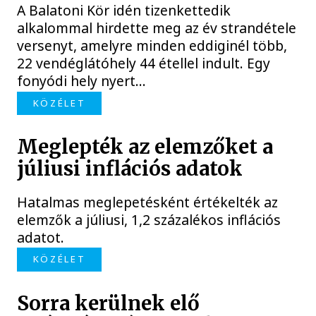
A Balatoni Kör idén tizenkettedik
alkalommal hirdette meg az év strandétele
versenyt, amelyre minden eddiginél több,
22 vendéglátóhely 44 étellel indult. Egy
fonyódi hely nyert...
KÖZÉLET
Meglepték az elemzőket a
júliusi inflációs adatok
Hatalmas meglepetésként értékelték az
elemzők a júliusi, 1,2 százalékos inflációs
adatot.
KÖZÉLET
Sorra kerülnek elő