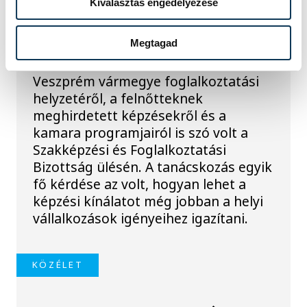
munkaerőpiac volt
Kiválasztás engedélyezése
napirenden
Megtagad
Veszprémben
Veszprém vármegye foglalkoztatási
helyzetéről, a felnőtteknek
meghirdetett képzésekről és a
kamara programjairól is szó volt a
Szakképzési és Foglalkoztatási
Bizottság ülésén. A tanácskozás egyik
fő kérdése az volt, hogyan lehet a
képzési kínálatot még jobban a helyi
vállalkozások igényeihez igazítani.
KÖZÉLET