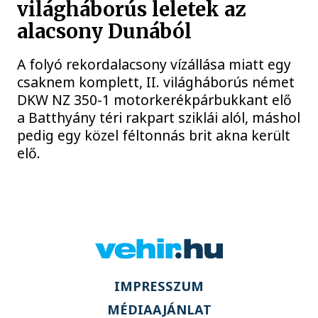
világháborús leletek az
alacsony Dunából
A folyó rekordalacsony vízállása miatt egy
csaknem komplett, II. világháborús német
DKW NZ 350-1 motorkerékpárbukkant elő
a Batthyány téri rakpart sziklái alól, máshol
pedig egy közel féltonnás brit akna került
elő.
IMPRESSZUM
MÉDIAAJÁNLAT