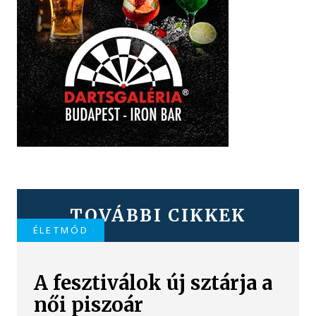
TOVÁBBI CIKKEK
ÉLETMÓD
A fesztiválok új sztárja a
női piszoár