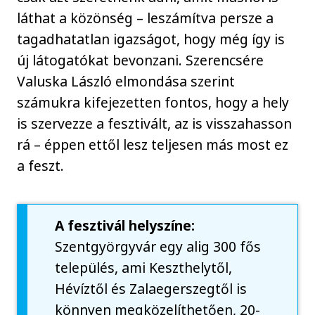
láthat a közönség – leszámítva persze a
tagadhatatlan igazságot, hogy még így is
új látogatókat bevonzani. Szerencsére
Valuska László elmondása szerint
számukra kifejezetten fontos, hogy a hely
is szervezze a fesztivált, az is visszahasson
rá – éppen ettől lesz teljesen más most ez
a feszt.
A fesztivál helyszíne:
Szentgyörgyvár egy alig 300 fős
település, ami Keszthelytől,
Hévíztől és Zalaegerszegtől is
könnyen megközelíthetően, 20-