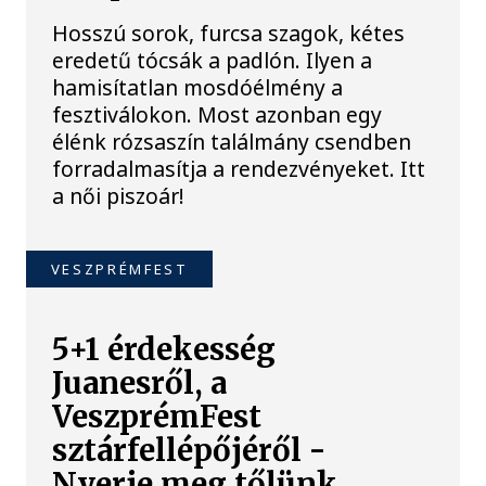
Hosszú sorok, furcsa szagok, kétes
eredetű tócsák a padlón. Ilyen a
hamisítatlan mosdóélmény a
fesztiválokon. Most azonban egy
élénk rózsaszín találmány csendben
forradalmasítja a rendezvényeket. Itt
a női piszoár!
VESZPRÉMFEST
5+1 érdekesség
Juanesről, a
VeszprémFest
sztárfellépőjéről -
Nyerje meg tőlünk