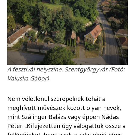
A fesztivál helyszíne, Szentgyörgyvár (Fotó:
Valuska Gábor)
Nem véletlenül szerepelnek tehát a
meghívott művészek között olyan nevek,
mint Szálinger Balázs vagy éppen Nádas
Péter. „Kifejezetten úgy válogattuk össze a
fellépőinket, hogy azok a zalai régió híres