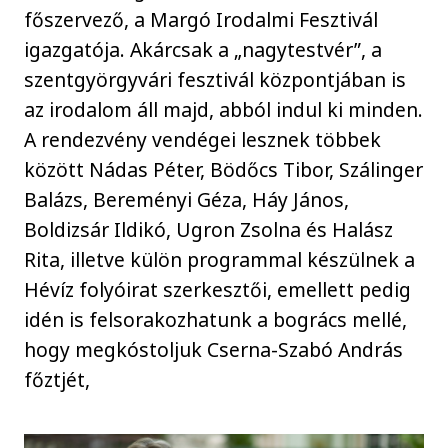
főszervező, a Margó Irodalmi Fesztivál
igazgatója. Akárcsak a „nagytestvér”, a
szentgyörgyvári fesztivál központjában is
az irodalom áll majd, abból indul ki minden.
A rendezvény vendégei lesznek többek
között Nádas Péter, Bödőcs Tibor, Szálinger
Balázs, Bereményi Géza, Háy János,
Boldizsár Ildikó, Ugron Zsolna és Halász
Rita, illetve külön programmal készülnek a
Hévíz folyóirat szerkesztői, emellett pedig
idén is felsorakozhatunk a bogrács mellé,
hogy megkóstoljuk Cserna-Szabó András
főztjét,