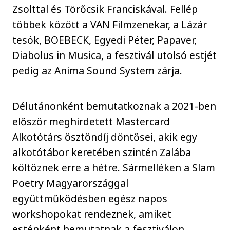
Zsolttal és Törőcsik Franciskával. Fellép
többek között a VAN Filmzenekar, a Lázár
tesók, BOEBECK, Egyedi Péter, Papaver,
Diabolus in Musica, a fesztivál utolsó estjét
pedig az Anima Sound System zárja.
Délutánonként bemutatkoznak a 2021-ben
először meghirdetett Mastercard
Alkotótárs ösztöndíj döntősei, akik egy
alkotótábor keretében szintén Zalába
költöznek erre a hétre. Sármelléken a Slam
Poetry Magyarországgal
együttműködésben egész napos
workshopokat rendeznek, amiket
esténként bemutatnak a fesztiválon.