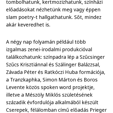
tombolhatunk, kertmozizhatunk, színházi
előadásokat nézhetünk meg vagy éppen
slam poetry-t hallgathatunk. Sőt, mindez
akár keveredhet is.
A négy nap folyamán például több
izgalmas zenei-irodalmi produkcióval
találkozhatunk: színpadra lép a Szűcsinger
Szűcs Krisztiánnal és Szálinger Balázzsal,
Závada Péter és Ratkóczi Huba formációja,
a Tranzkaphka, Simon Márton és Boros
Levente közös spoken word projektje,
illetve a Mészöly Miklós születésének
századik évfordulója alkalmából készült
Cserepek, félálomban című előadás Prieger