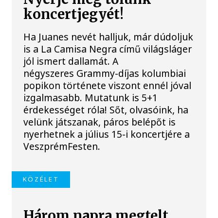
koncertjegyét!
Ha Juanes nevét halljuk, már dúdoljuk
is a La Camisa Negra című világsláger
jól ismert dallamát. A
négyszeres Grammy-díjas kolumbiai
popikon története viszont ennél jóval
izgalmasabb. Mutatunk is 5+1
érdekességet róla! Sőt, olvasóink, ha
velünk játszanak, páros belépőt is
nyerhetnek a július 15-i koncertjére a
VeszprémFesten.
KÖZÉLET
Három napra megtelt