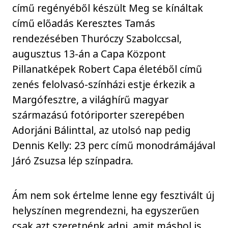
című regényéből készült Meg se kínáltak
című előadás Keresztes Tamás
rendezésében Thuróczy Szabolccsal,
augusztus 13-án a Capa Központ
Pillanatképek Robert Capa életéből című
zenés felolvasó-színházi estje érkezik a
Margófesztre, a világhírű magyar
származású fotóriporter szerepében
Adorjáni Bálinttal, az utolsó nap pedig
Dennis Kelly: 23 perc című monodrámájával
Járó Zsuzsa lép színpadra.
Ám nem sok értelme lenne egy fesztivált új
helyszínen megrendezni, ha egyszerűen
csak azt szeretnénk adni, amit máshol is