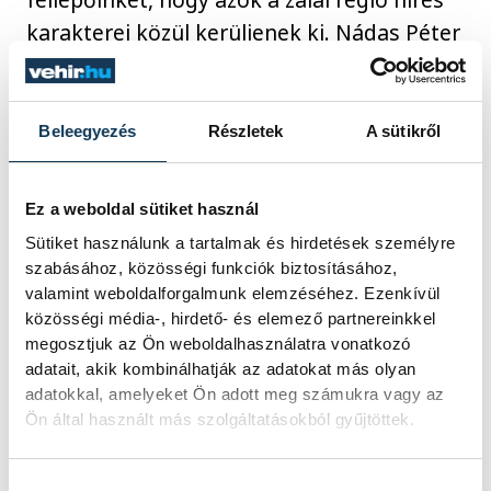
karakterei közül kerüljenek ki. Nádas Péter
például Szentgyöngyvártól 40-50 percre,
Gombosszegen lakik, Bödőcs Tibor
Búcsúszentlászlón, Bereményi Géza pedig
Beleegyezés
Részletek
A sütikről
évekig vezette a zalaegerszegi színházat.”
De nyugodtan említhetjük Ugron Zsolnát
Ez a weboldal sütiket használ
is, akivel a fesztiváligazgató Balatonról,
Sütiket használunk a tartalmak és hirdetések személyre
nemesi családról, a velünk élő
szabásához, közösségi funkciók biztosításához,
hagyományról és a történelem
valamint weboldalforgalmunk elemzéséhez. Ezenkívül
közösségi média-, hirdető- és elemező partnereinkkel
elbeszélhetőségéről beszélget majd, s aki
megosztjuk az Ön weboldalhasználatra vonatkozó
regényei révén kötődik a helyszínhez: az
adatait, akik kombinálhatják az adatokat más olyan
Úriasszonyok-trilógia központi alakja
adatokkal, amelyeket Ön adott meg számukra vagy az
Ön által használt más szolgáltatásokból gyűjtöttek.
Báthory Anna, a fesztivál központját adó
Széchenyi Pincének pedig szintén köze volt
Hozzájárulás kiválasztása