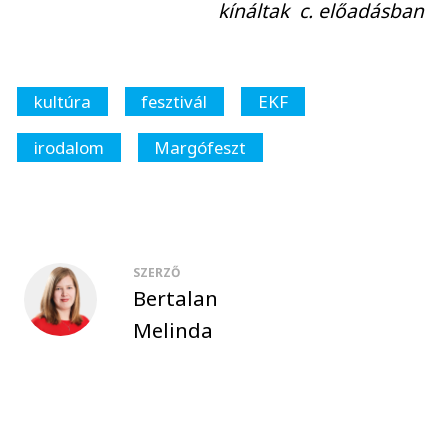
kínáltak c. előadásban
kultúra
fesztivál
EKF
irodalom
Margófeszt
SZERZŐ
Bertalan
Melinda