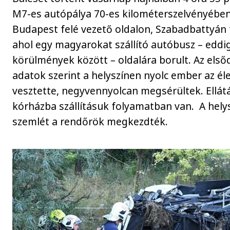
M7-es autópálya 70-es kilométerszelvényében
Budapest felé vezető oldalon, Szabadbattyán
ahol egy magyarokat szállító autóbusz – eddi
körülmények között – oldalára borult. Az első
adatok szerint a helyszínen nyolc ember az él
vesztette, negyvennyolcan megsérültek. Ellát
kórházba szállításuk folyamatban van. A helys
szemlét a rendőrök megkezdték.