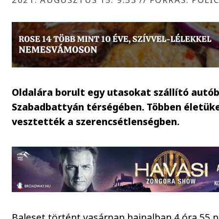
Oldalára borult egy utasokat szállító autó
Szabadbattyán térségében. Többen életük
vesztették a szerencsétlenségben.
Baleset történt vasárnap hajnalban 4 óra 55 p