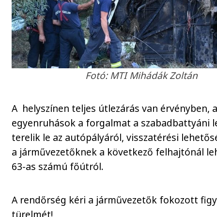
Fotó: MTI Mihádák Zoltán
A helyszínen teljes útlezárás van érvényben, 
egyenruhások a forgalmat a szabadbattyáni l
terelik le az autópályáról, visszatérési lehető
a járművezetőknek a következő felhajtónál le
63-as számú főútról.
A rendőrség kéri a járművezetők fokozott fig
türelmét!