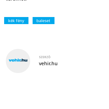
kék fény
baleset
SZERZŐ
vehir.hu