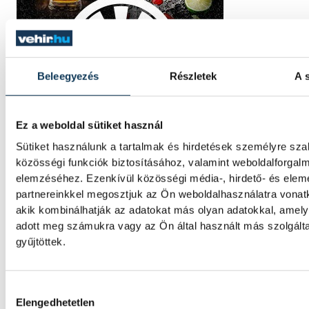
Beleegyezés
Részletek
A s
Ez a weboldal sütiket használ
Sütiket használunk a tartalmak és hirdetések személyre sz
közösségi funkciók biztosításához, valamint weboldalforgal
TOVÁBBI CIKKEK
elemzéséhez. Ezenkívül közösségi média-, hirdető- és ele
KÉK FÉNY
partnereinkkel megosztjuk az Ön weboldalhasználatra vonatk
akik kombinálhatják az adatokat más olyan adatokkal, amel
adott meg számukra vagy az Ön által használt más szolgált
Két autó karambolozott a 71
gyűjtöttek.
Csopaknál
Hozzájárulás kiválasztása
Elengedhetetlen