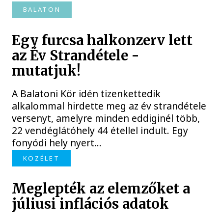
BALATON
Egy furcsa halkonzerv lett
az Év Strandétele -
mutatjuk!
A Balatoni Kör idén tizenkettedik
alkalommal hirdette meg az év strandétele
versenyt, amelyre minden eddiginél több,
22 vendéglátóhely 44 étellel indult. Egy
fonyódi hely nyert...
KÖZÉLET
Meglepték az elemzőket a
júliusi inflációs adatok