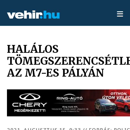
HALÁLOS
TÖMEGSZERENCSÉTL
AZ M7-ES PÁLYÁN
2021. AUGUSZTUS 15. 9:33
//
FORRÁS: POLI