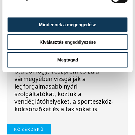
KÖZÉRDEKŰ
Rengeteg
Mindennek a megengedése
szabálytalanságot talált
a NAV a Balatonnál
Kiválasztás engedélyezése
A Nemzeti Adó- és Vámhivatal nyári
Megtagad
ellenőrzéssorozatában július
óta Somogy, Veszprém és Zala
vármegyében vizsgálják a
legforgalmasabb nyári
szolgáltatókat, köztük a
vendéglátóhelyeket, a sporteszköz-
kölcsönzőket és a taxisokat is.
KÖZÉRDEKŰ