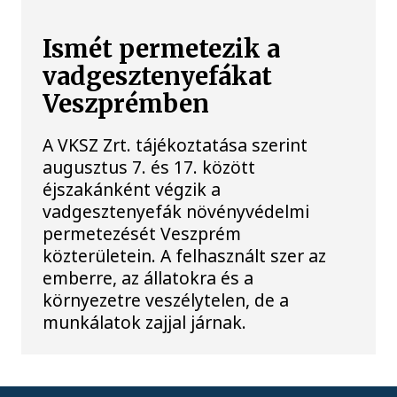
Ismét permetezik a
vadgesztenyefákat
Veszprémben
A VKSZ Zrt. tájékoztatása szerint
augusztus 7. és 17. között
éjszakánként végzik a
vadgesztenyefák növényvédelmi
permetezését Veszprém
közterületein. A felhasznált szer az
emberre, az állatokra és a
környezetre veszélytelen, de a
munkálatok zajjal járnak.