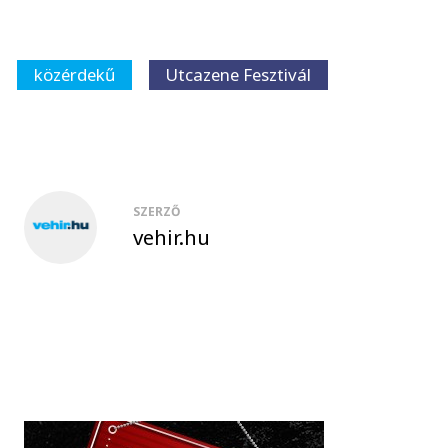
közérdekű
Utcazene Fesztivál
SZERZŐ
vehir.hu