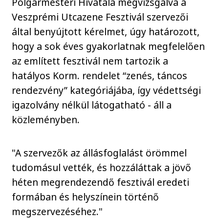
Polgármesteri Hivatala megvizsgálva a
Veszprémi Utcazene Fesztivál szervezői
által benyújtott kérelmet, úgy határozott,
hogy a sok éves gyakorlatnak megfelelően
az említett fesztivál nem tartozik a
hatályos Korm. rendelet “zenés, táncos
rendezvény” kategóriájába, így védettségi
igazolvány nélkül látogatható - áll a
közleményben.
"A szervezők az állásfoglalást örömmel
tudomásul vették, és hozzáláttak a jövő
héten megrendezendő fesztivál eredeti
formában és helyszínein történő
megszervezéséhez."