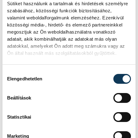
Sütiket használunk a tartalmak és hirdetések személyre
szabásához, közösségi funkciók biztosításához,
valamint weboldalforgalmunk elemzéséhez. Ezenkívül
közösségi média-, hirdető- és elemező partnereinkkel
megosztjuk az Ön weboldalhasználatra vonatkozó
adatait, akik kombinálhatják az adatokat más olyan
adatokkal, amelyeket Ön adott meg számukra vagy az
Ön által használt más szolgáltatásokból gyűjtöttek.
TOVÁBBI CIKKEK
Hozzájárulás kiválasztása
KÖZÉRDEKŰ
Elengedhetetlen
Ideiglenes
Beállítások
forgalomkorlátozás a
Jókai utcában
Statisztikai
Marketing