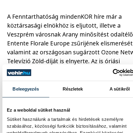
A Fenntarthatóság mindenKOR híre már a
köztársasági elnökhöz is eljutott, illetve a
Veszprém városnak Arany minősítést odaítélő
Entente Florale Europe zsűrijének elismerését
valamint az országosan sugárzott Ozone Net
Televízió Zöld-díját is elnyerte. Az is óriási
visszaigazolásnak számít, hogy vannak már
iskolák, melyek tematikus projektnapjaikat a
rendezvényhez igazítják.
Beleegyezés
Részletek
A sütikről
A címlapfotót a 2019-es Fenntarthatóság
Ez a weboldal sütiket használ
MindenKOR rendezvényen Kovács Bálint készít
Sütiket használunk a tartalmak és hirdetések személyre
szabásához, közösségi funkciók biztosításához, valamint
weboldalforgalmunk elemzéséhez. Ezenkívül közösségi