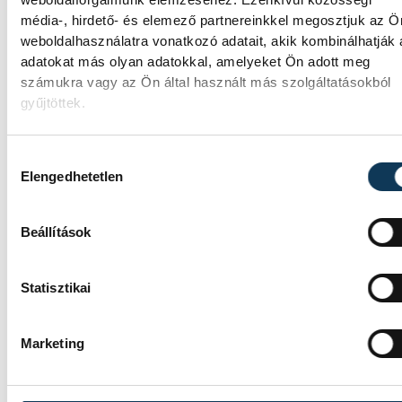
média-, hirdető- és elemező partnereinkkel megosztjuk az Ö
közélet
fenntarthatóság
weboldalhasználatra vonatkozó adatait, akik kombinálhatják
adatokat más olyan adatokkal, amelyeket Ön adott meg
számukra vagy az Ön által használt más szolgáltatásokból
gyűjtöttek.
FOTÓS
Hozzájárulás kiválasztása
SZERZŐ
Dom
Elengedhetetlen
Ge. Á.
Attil
Beállítások
Statisztikai
Marketing