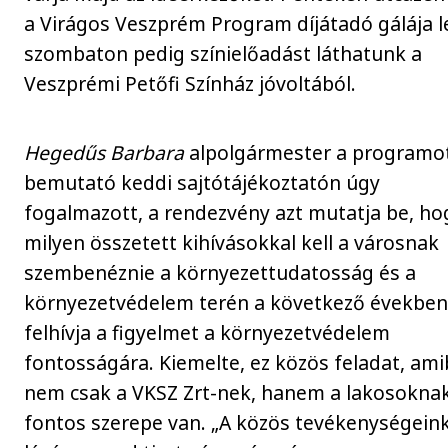
a Virágos Veszprém Program díjátadó gálája l
szombaton pedig színielőadást láthatunk a
Veszprémi Petőfi Színház jóvoltából.
Hegedűs Barbara
alpolgármester a programo
bemutató keddi sajtótájékoztatón úgy
fogalmazott, a rendezvény azt mutatja be, ho
milyen összetett kihívásokkal kell a városnak
szembenéznie a környezettudatosság és a
környezetvédelem terén a következő években
felhívja a figyelmet a környezetvédelem
fontosságára. Kiemelte, ez közös feladat, am
nem csak a VKSZ Zrt-nek, hanem a lakosoknak
fontos szerepe van. „A közös tevékenységein