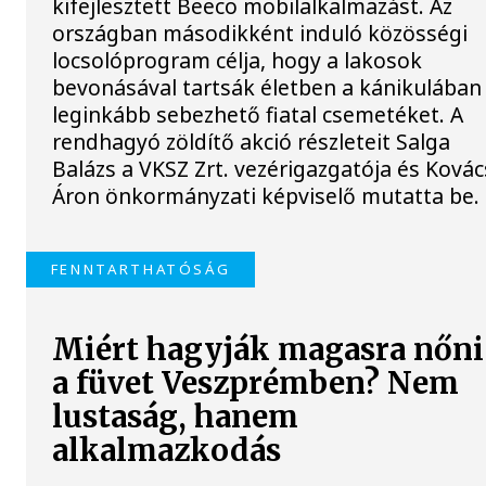
kifejlesztett Beeco mobilalkalmazást. Az
országban másodikként induló közösségi
locsolóprogram célja, hogy a lakosok
bevonásával tartsák életben a kánikulában
leginkább sebezhető fiatal csemetéket. A
rendhagyó zöldítő akció részleteit Salga
Balázs a VKSZ Zrt. vezérigazgatója és Kovác
Áron önkormányzati képviselő mutatta be.
FENNTARTHATÓSÁG
Miért hagyják magasra nőni
a füvet Veszprémben? Nem
lustaság, hanem
alkalmazkodás