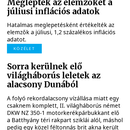
Meglepték az elemzőket a
júliusi inflációs adatok
Hatalmas meglepetésként értékelték az
elemzők a júliusi, 1,2 százalékos inflációs
adatot.
KÖZÉLET
Sorra kerülnek elő
világháborús leletek az
alacsony Dunából
A folyó rekordalacsony vízállása miatt egy
csaknem komplett, II. világháborús német
DKW NZ 350-1 motorkerékpárbukkant elő
a Batthyány téri rakpart sziklái alól, máshol
pedig egy közel féltonnás brit akna került