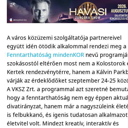
A város közüzemi szolgáltatója partnereivel
együtt idén ötödik alkalommal rendezi meg a
Fenntarthatóság mindenKOR
nevű programját
szokásostól eltérően most nem a Kolostorok 
Kertek rendezvénytérre, hanem a Kálvin Park
várják az érdeklődőket szeptember 24-25 közö
A VKSZ Zrt. a programmal azt szeretné bemuta
hogy a fenntarthatóság nem egy éppen aktuá
divatirányzat, hanem már a nagyszüleink éle
is felbukkanó, és igenis tudatosan alkalmazot
életvitel volt. Mindezt kreatív, interaktív és