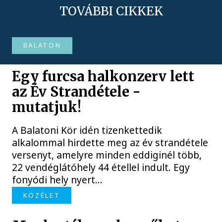
TOVÁBBI CIKKEK
BALATON
Egy furcsa halkonzerv lett
az Év Strandétele -
mutatjuk!
A Balatoni Kör idén tizenkettedik
alkalommal hirdette meg az év strandétele
versenyt, amelyre minden eddiginél több,
22 vendéglátóhely 44 étellel indult. Egy
fonyódi hely nyert...
KÖZÉLET