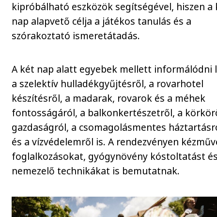
kipróbálható eszközök segítségével, hiszen a 
nap alapvető célja a játékos tanulás és a
szórakoztató ismeretátadás.
A két nap alatt egyebek mellett informálódni 
a szelektív hulladékgyűjtésről, a rovarhotel
készítésről, a madarak, rovarok és a méhek
fontosságáról, a balkonkertészetről, a körkör
gazdaságról, a csomagolásmentes háztartásró
és a vízvédelemről is. A rendezvényen kézműv
foglalkozásokat, gyógynövény kóstoltatást é
nemezelő technikákat is bemutatnak.