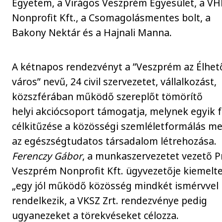
Egyetem, a Virágos Veszprém Egyesület, a VH
Nonprofit Kft., a Csomagolásmentes bolt, a
Bakony Nektár és a Hajnali Manna.
A kétnapos rendezvényt a ”Veszprém az Élhet
város” nevű, 24 civil szervezetet, vállalkozást,
közszférában működő szereplőt tömörítő
helyi akciócsoport támogatja, melynek egyik 
célkitűzése a közösségi szemléletformálás me
az egészségtudatos társadalom létrehozása.
Ferenczy Gábor
, a munkaszervezetet vezető P
Veszprém Nonprofit Kft. ügyvezetője kiemelte
„egy jól működő közösség mindkét ismérvvel
rendelkezik, a VKSZ Zrt. rendezvénye pedig
ugyanezeket a törekvéseket célozza.