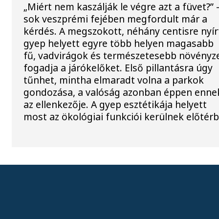
„Miért nem kaszálják le végre azt a füvet?” 
sok veszprémi fejében megfordult már a
kérdés. A megszokott, néhány centisre nyír
gyep helyett egyre több helyen magasabb
fű, vadvirágok és természetesebb növényz
fogadja a járókelőket. Első pillantásra úgy
tűnhet, mintha elmaradt volna a parkok
gondozása, a valóság azonban éppen enne
az ellenkezője. A gyep esztétikája helyett
most az ökológiai funkciói kerülnek előtérb