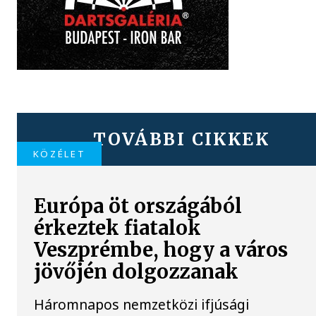
TOVÁBBI CIKKEK
KÖZÉLET
Európa öt országából
érkeztek fiatalok
Veszprémbe, hogy a város
jövőjén dolgozzanak
Háromnapos nemzetközi ifjúsági