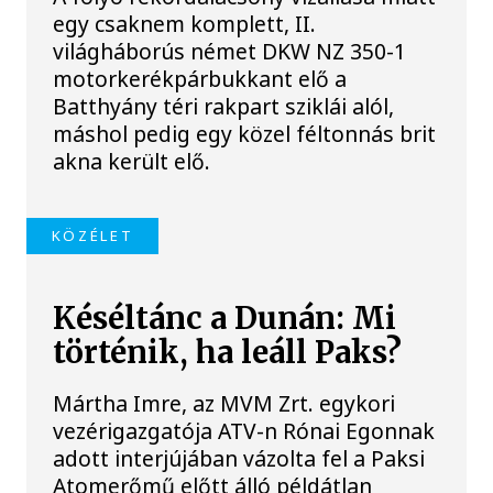
egy csaknem komplett, II.
világháborús német DKW NZ 350-1
motorkerékpárbukkant elő a
Batthyány téri rakpart sziklái alól,
máshol pedig egy közel féltonnás brit
akna került elő.
KÖZÉLET
Késéltánc a Dunán: Mi
történik, ha leáll Paks?
Mártha Imre, az MVM Zrt. egykori
vezérigazgatója ATV-n Rónai Egonnak
adott interjújában vázolta fel a Paksi
Atomerőmű előtt álló példátlan