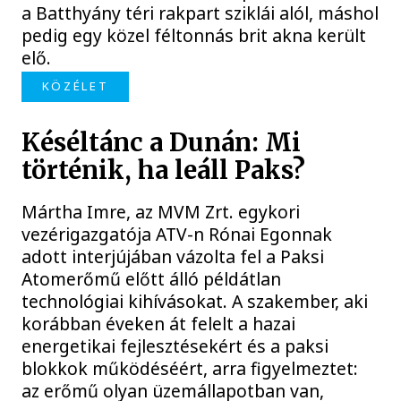
a Batthyány téri rakpart sziklái alól, máshol
pedig egy közel féltonnás brit akna került
elő.
KÖZÉLET
Késéltánc a Dunán: Mi
történik, ha leáll Paks?
Mártha Imre, az MVM Zrt. egykori
vezérigazgatója ATV-n Rónai Egonnak
adott interjújában vázolta fel a Paksi
Atomerőmű előtt álló példátlan
technológiai kihívásokat. A szakember, aki
korábban éveken át felelt a hazai
energetikai fejlesztésekért és a paksi
blokkok működéséért, arra figyelmeztet:
az erőmű olyan üzemállapotban van,