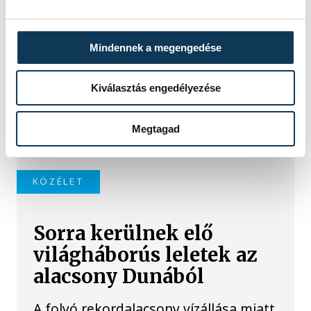
Meglepték az elemzőket
Mindennek a megengedése
a júliusi inflációs adatok
Kiválasztás engedélyezése
Hatalmas meglepetésként értékelték
az elemzők a júliusi, 1,2 százalékos
Megtagad
inflációs adatot.
KÖZÉLET
Sorra kerülnek elő
világháborús leletek az
alacsony Dunából
A folyó rekordalacsony vízállása miatt