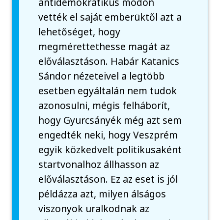
antidemokratikus módon
vették el saját emberüktől azt a
lehetőséget, hogy
megmérettethesse magát az
előválasztáson. Habár Katanics
Sándor nézeteivel a legtöbb
esetben egyáltalán nem tudok
azonosulni, mégis felháborít,
hogy Gyurcsányék még azt sem
engedték neki, hogy Veszprém
egyik közkedvelt politikusaként
startvonalhoz állhasson az
előválasztáson. Ez az eset is jól
példázza azt, milyen álságos
viszonyok uralkodnak az