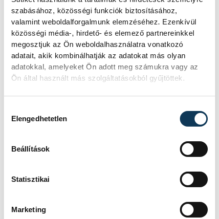
szabásához, közösségi funkciók biztosításához,
valamint weboldalforgalmunk elemzéséhez. Ezenkívül
közösségi média-, hirdető- és elemező partnereinkkel
megosztjuk az Ön weboldalhasználatra vonatkozó
adatait, akik kombinálhatják az adatokat más olyan
adatokkal, amelyeket Ön adott meg számukra vagy az
Ön által használt más szolgáltatásokból gyűjtöttek.
Hozzájárulás kiválasztása
Elengedhetetlen
Beállítások
Statisztikai
TOVÁBBI CIKKEK
Marketing
KÖZÉLET