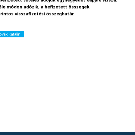
éle módon adózik, a befizetett összegek
rintos visszafizetési összeghatár.
ovák Katalin