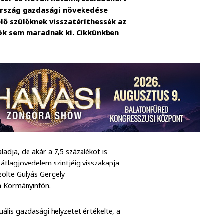
z ország gazdasági növekedése
elő szülőknek visszatéríthessék az
zók sem maradnak ki. Cikkünkben
dja, de akár a 7,5 százalékot is
 átlagjövedelem szintjéig visszakapja
zölte Gulyás Gergely
a Kormányinfón.
ális gazdasági helyzetet értékelte, a