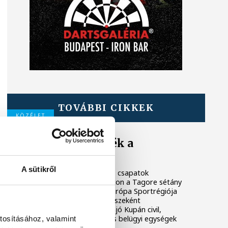
TOVÁBBI CIKKEK
KÖZÉLET
Megszelídítették a
sárkányokat
A sütikről
A dobok ritmusára evező csapatok
népesítették be szombaton a Tagore sétány
előtti partszakaszt. Az Európa Sportrégiója
2026 programsorozat részeként
megrendezett Sárkányhajó Kupán civil,
céges, sportegyesületi és belügyi egységek
tosításához, valamint
csaptak össze a vízen.