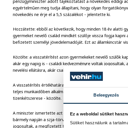
pénzügyminiszter adott tájékoztatást a növekedés eddigi ad
egyértelműen meg tudja állapítani, hogy olyan forgatókönyv
növekedés ne érje el a 5,5 százalékot - jelentette ki.
Hozzátette: ebből az következik, hogy minden 18 év alatti gy
gyermeket nevelő család mindkét szülője vissza fogja kapni 
befizetett személyi jövedelemadóját. Ezt az államkincstár viss
Közölte: a visszatérítést azon gyermekeket nevelő szülők ka
akár egy napig is - családi kedvezményre voltak jogosultak, 
nevelési ellátásra, akár családi adókedvezményre.
A visszatérítés értékhatára a 2020. decemberi, a Központi St
teljes munkaidőben alkalmazásban állókra vonatkozó nemzet
Beleegyezés
tizenkétszerese - közölte.
A miniszter ismertette azt is: azon katások (kisadózó vállalk
Ez a weboldal sütiket haszn
bármely napján a szja-törvény vonatkozó szabályai szerint 
Sütiket használunk a tartal
jogosultak, a megfizetett tételes adó 25 százalékát kapják 