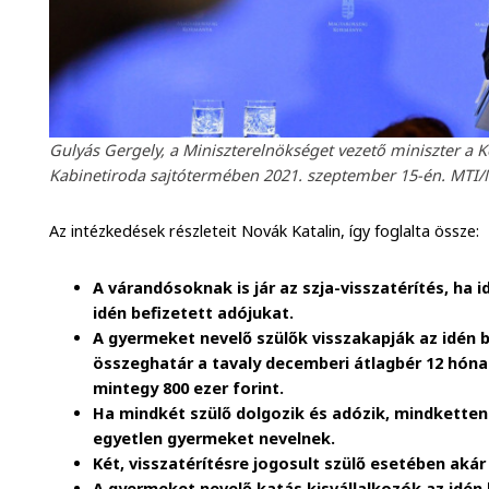
Gulyás Gergely, a Miniszterelnökséget vezető miniszter a 
Kabinetiroda sajtótermében 2021. szeptember 15-én. MTI/
Az intézkedések részleteit Novák Katalin, így foglalta össze:
A várandósoknak is jár az szja-visszatérítés, ha id
idén befizetett adójukat.
A gyermeket nevelő szülők visszakapják az idén b
összeghatár a tavaly decemberi átlagbér 12 hóna
mintegy 800 ezer forint.
Ha mindkét szülő dolgozik és adózik, mindketten 
egyetlen gyermeket nevelnek.
Két, visszatérítésre jogosult szülő esetében akár 1
A gyermeket nevelő katás kisvállalkozók az idén 