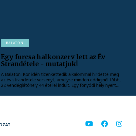
BALATON
Egy furcsa halkonzerv lett az Év
Strandétele - mutatjuk!
A Balatoni Kör idén tizenkettedik alkalommal hirdette meg
az év strandétele versenyt, amelyre minden eddiginél több,
22 vendéglátóhely 44 étellel indult. Egy fonyódi hely nyert...
KOZAT