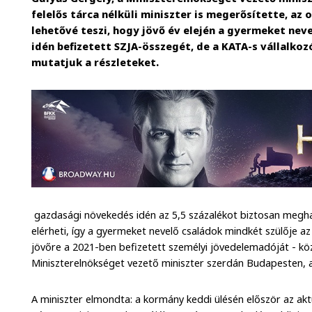
felelős tárca nélküli miniszter is megerősítette, a
lehetővé teszi, hogy jövő év elején a gyermeket nev
idén befizetett SZJA-összegét, de a KATA-s vállalko
mutatjuk a részleteket.
gazdasági növekedés idén az 5,5 százalékot biztosan meghala
elérheti, így a gyermeket nevelő családok mindkét szülője az
jövőre a 2021-ben befizetett személyi jövedelemadóját - kö
Miniszterelnökséget vezető miniszter szerdán Budapesten, 
A miniszter elmondta: a kormány keddi ülésén először az aktu