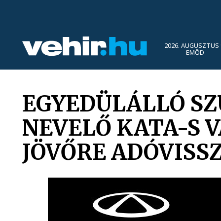
2026. AUGUSZTUS 
EMŐD
EGYEDÜLÁLLÓ SZ
NEVELŐ KATA-S 
JÖVŐRE ADÓVISS