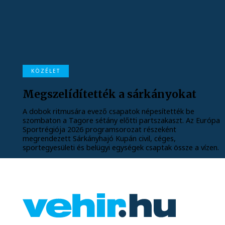
KÖZÉLET
Megszelídítették a sárkányokat
A dobok ritmusára evező csapatok népesítették be
szombaton a Tagore sétány előtti partszakaszt. Az Európa
Sportrégiója 2026 programsorozat részeként
megrendezett Sárkányhajó Kupán civil, céges,
sportegyesületi és belügyi egységek csaptak össze a vízen.