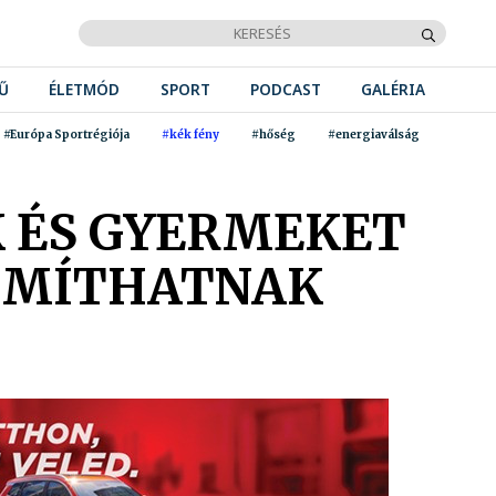
Ű
ÉLETMÓD
SPORT
PODCAST
GALÉRIA
#Európa Sportrégiója
#kék fény
#hőség
#energiaválság
 ÉS GYERMEKET
ZÁMÍTHATNAK