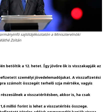
Kormányinfó sajtótájékoztatón a Miniszterelnöki
Máthé Zoltán
én betöltik a 12. hetet. Így jövőre ők is visszakapják az
efizetett személyi jövedelemadójukat. A visszafizetési
pra számolt összegét terhelő szja mértéke, vagyis
részesülnek a visszatérítésben, akkor is, ha csak
,6 millió forint is lehet a visszatérítés összege.
befizetett tételes adójuk egynegyedét kapják vissza.