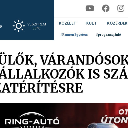
KÖZÉLET
KULT
KÖZÉRDEK
VESZPRÉM
9.
33°C
#Pannon Egyetem
#programajánló
ÜLŐK, VÁRANDÓSOK
VÁLLALKOZÓK IS S
ZATÉRÍTÉSRE