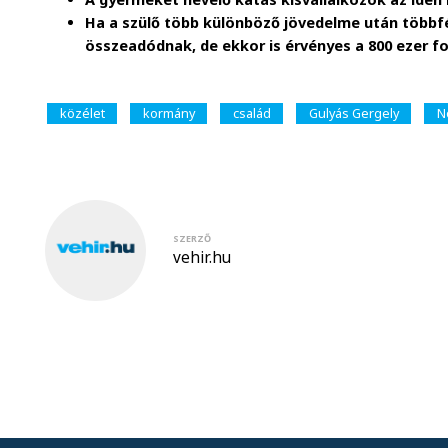
Ha a szülő több különböző jövedelme után többf
összeadódnak, de ekkor is érvényes a 800 ezer fo
közélet
kormány
család
Gulyás Gergely
N
SZERZŐ
vehir.hu