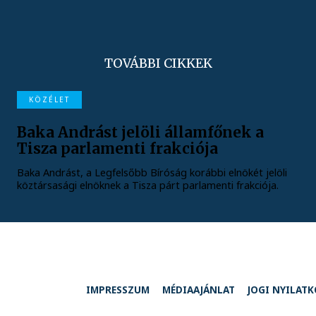
TOVÁBBI CIKKEK
KÖZÉLET
Baka Andrást jelöli államfőnek a
Tisza parlamenti frakciója
Baka Andrást, a Legfelsőbb Bíróság korábbi elnökét jelöli
köztársasági elnöknek a Tisza párt parlamenti frakciója.
IMPRESSZUM
MÉDIAAJÁNLAT
JOGI NYILAT