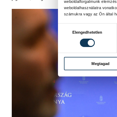
weboldalforgalmunk elemzésé
weboldalhasználatra vonatko
számukra vagy az Ön által ha
Hozzájárulás kiválasztása
Elengedhetetlen
Megtagad