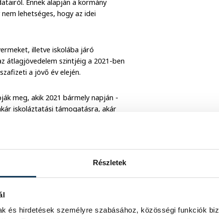
atairól. Ennek alapján a kormány
 nem lehetséges, hogy az idei
ermeket, illetve iskolába járó
az átlagjövedelem szintjéig a 2021-ben
zafizeti a jövő év elején.
pják meg, akik 2021 bármely napján -
akár iskoláztatási támogatásra, akár
atisztikai Hivatal által meghatározott,
gazdasági szintű bruttó átlagkereset
Részletek
ozások tételes adóját fizetők), akik 2021
ál
családi adókedvezményre lettek volna
mak és hirdetések személyre szabásához, közösségi funkciók biz
majd meg visszatérítésként.