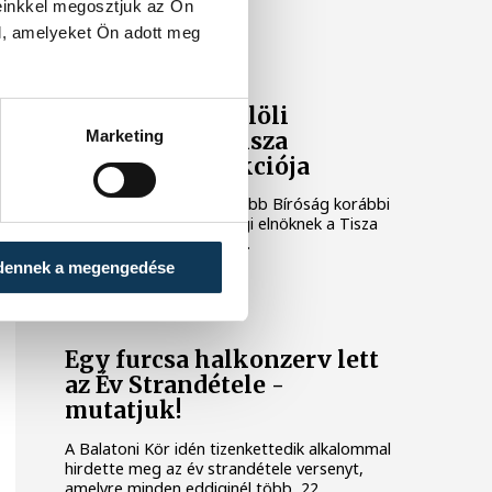
einkkel megosztjuk az Ön
l, amelyeket Ön adott meg
KÖZÉLET
Baka Andrást jelöli
Marketing
államfőnek a Tisza
parlamenti frakciója
Baka Andrást, a Legfelsőbb Bíróság korábbi
elnökét jelöli köztársasági elnöknek a Tisza
párt parlamenti frakciója.
dennek a megengedése
BALATON
Egy furcsa halkonzerv lett
az Év Strandétele -
mutatjuk!
A Balatoni Kör idén tizenkettedik alkalommal
hirdette meg az év strandétele versenyt,
amelyre minden eddiginél több, 22