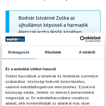
Bodnár Istvánné Zsóka az
újhullámot képviseli a harmadik
életszakaszba lépők körében.
Míg korábban általában a közös
munkahelyen töltött évtizedek
Beleegyezés
Részletek
A sütikről
kötötték össze a nyugdíjba
vonulókat, mára a nagyobb
mobilitás, az eltérő életmódok
Ez a weboldal sütiket használ
és életkörülmények új utakat
Sütiket használunk a tartalmak és hirdetések személyre
igényelnek a szenior
szabásához, közösségi funkciók biztosításához,
valamint weboldalforgalmunk elemzéséhez. Ezenkívül
közösségek szervezésében.
közösségi média-, hirdető- és elemező partnereinkkel
Nos, az egyik ilyen új útra talált
megosztjuk az Ön weboldalhasználatra vonatkozó
rá Zsóka, amikor 2017-ben
adatait, akik kombinálhatják az adatokat más olyan