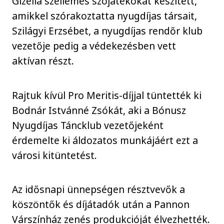
Gizella szellemes szójátékokat készített,
amikkel szórakoztatta nyugdíjas társait,
Szilágyi Erzsébet, a nyugdíjas rendőr klub
vezetője pedig a védekezésben vett
aktívan részt.
Rajtuk kívül Pro Meritis-díjjal tüntették ki
Bodnár Istvánné Zsókát, aki a Bónusz
Nyugdíjas Táncklub vezetőjeként
érdemelte ki áldozatos munkájáért ezt a
városi kitüntetést.
Az idősnapi ünnepségen résztvevők a
köszöntők és díjátadók után a Pannon
Várszínház zenés produkcióját élvezhették.