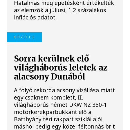
Hatalmas meglepetésként értékelték
az elemzők a júliusi, 1,2 százalékos
inflációs adatot.
KÖZÉLET
Sorra kerülnek elő
világháborús leletek az
alacsony Dunából
A folyó rekordalacsony vízállása miatt
egy csaknem komplett, II.
világháborús német DKW NZ 350-1
motorkerékpárbukkant elő a
Batthyány téri rakpart sziklái alól,
máshol pedig egy közel féltonnás brit