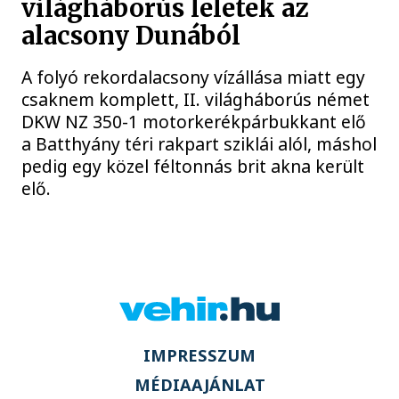
világháborús leletek az
alacsony Dunából
A folyó rekordalacsony vízállása miatt egy
csaknem komplett, II. világháborús német
DKW NZ 350-1 motorkerékpárbukkant elő
a Batthyány téri rakpart sziklái alól, máshol
pedig egy közel féltonnás brit akna került
elő.
IMPRESSZUM
MÉDIAAJÁNLAT