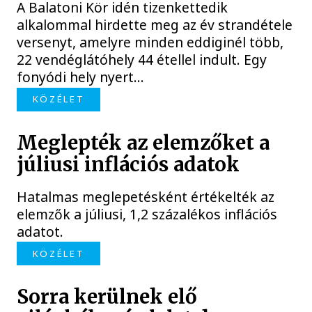
A Balatoni Kör idén tizenkettedik
alkalommal hirdette meg az év strandétele
versenyt, amelyre minden eddiginél több,
22 vendéglátóhely 44 étellel indult. Egy
fonyódi hely nyert...
KÖZÉLET
Meglepték az elemzőket a
júliusi inflációs adatok
Hatalmas meglepetésként értékelték az
elemzők a júliusi, 1,2 százalékos inflációs
adatot.
KÖZÉLET
Sorra kerülnek elő