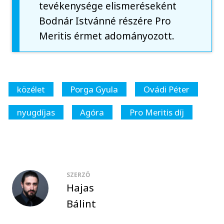
tevékenysége elismeréseként
Bodnár Istvánné részére Pro
Meritis érmet adományozott.
közélet
Porga Gyula
Ovádi Péter
nyugdíjas
Agóra
Pro Meritis díj
SZERZŐ
Hajas
Bálint