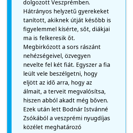
dolgozott Veszprémben.
Hátrányos helyzetű gyerekeket
tanított, akiknek útját később is
figyelemmel kísérte, sőt, diákjai
ma is felkeresik őt.
Megbirkózott a sors rászánt
nehézségeivel, özvegyen
nevelte fel két fiát. Egyszer a fia
leült vele beszélgetni, hogy
eljött az idő arra, hogy az
álmait, a terveit megvalósítsa,
hiszen abból akadt még bőven.
Ezek után lett Bodnár Istvánné
Zsókából a veszprémi nyugdíjas
közélet meghatározó