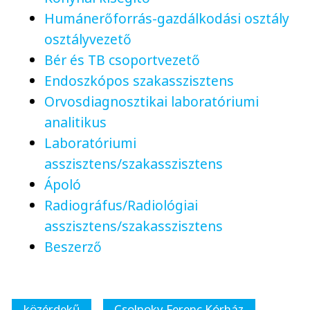
Humánerőforrás-gazdálkodási osztály
osztályvezető
Bér és TB csoportvezető
Endoszkópos szakasszisztens
Orvosdiagnosztikai laboratóriumi
analitikus
Laboratóriumi
asszisztens/szakasszisztens
Ápoló
Radiográfus/Radiológiai
asszisztens/szakasszisztens
Beszerző
közérdekű
Csolnoky Ferenc Kórház