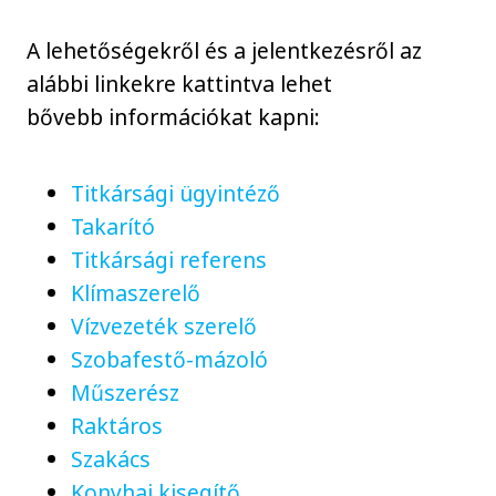
A lehetőségekről és a jelentkezésről az
alábbi linkekre kattintva lehet
bővebb információkat kapni:
Titkársági ügyintéző
Takarító
Titkársági referens
Klímaszerelő
Vízvezeték szerelő
Szobafestő-mázoló
Műszerész
Raktáros
Szakács
Konyhai kisegítő