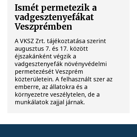
Ismét permetezik a
vadgesztenyefákat
Veszprémben
A VKSZ Zrt. tájékoztatása szerint
augusztus 7. és 17. között
éjszakánként végzik a
vadgesztenyefák növényvédelmi
permetezését Veszprém
közterületein. A felhasznált szer az
emberre, az állatokra és a
környezetre veszélytelen, de a
munkálatok zajjal járnak.