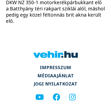
DKW NZ 350-1 motorkerékpárbukkant elő
a Batthyány téri rakpart sziklái alól, máshol
pedig egy közel féltonnás brit akna került
elő.
IMPRESSZUM
MÉDIAAJÁNLAT
JOGI NYILATKOZAT