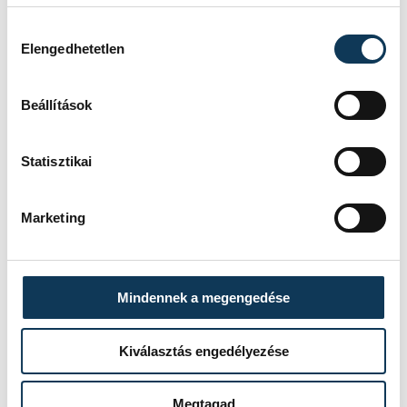
Hozzájárulás kiválasztása
Elengedhetetlen
Beállítások
Statisztikai
TOVÁBBI CIKKEK
KÖZÉRDEKŰ
Marketing
Ideiglenes
forgalomkorlátozás a
Mindennek a megengedése
Jókai utcában
Kiválasztás engedélyezése
KÖZÉRDEKŰ
Megtagad