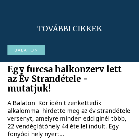
TOVÁBBI CIKKEK
BALATON
Egy furcsa halkonzerv lett
az Év Strandétele -
mutatjuk!
A Balatoni Kör idén tizenkettedik
alkalommal hirdette meg az év strandétele
versenyt, amelyre minden eddiginél több,
22 vendéglátóhely 44 étellel indult. Egy
fonyódi hely nyert...