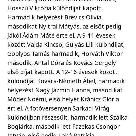
Hosszú Viktória különdíjat kapott.
Harmadik helyezést Brevics Olivia,
másodikat Nyitrai Mátyás, az elsőt pedig
Jákói Ádám Máté érte el. A 9-11 évesek
között Vajda Kincső, Gulyás Lili különdíjat,
Göblyös Tamás harmadik, Horváth Viktor
második, Antal Dóra és Kovács Gergely
első díjat kapott. A 12-16 évesek között
különdíjat Kovács-Németh Ábel, harmadik
helyezést Nagy Jázmin Hanna, másodikat
Móder Noémi, első helyet Kránicz Glória
ért el. A fotóversenyen Sarkadi Virág
különdíjban részesült, harmadik lett Szálka
Boglárka, második lett Fazekas Csongor
István, első pedig Lakó Patrícia.