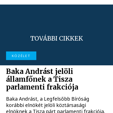
TOVÁBBI CIKKEK
KÖZÉLET
Baka Andrást jelöli
államfőnek a Tisza
parlamenti frakciója
Baka Andrást, a Legfelsőbb Bíróság
korábbi elnökét jelöli köztársasági
elnöknek a Tisza párt parlamenti frakciója.