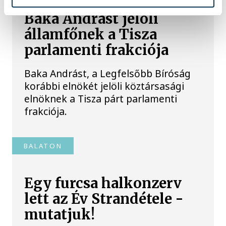
Baka Andrást jelöli
államfőnek a Tisza
parlamenti frakciója
Baka Andrást, a Legfelsőbb Bíróság
korábbi elnökét jelöli köztársasági
elnöknek a Tisza párt parlamenti
frakciója.
BALATON
Egy furcsa halkonzerv
lett az Év Strandétele -
mutatjuk!