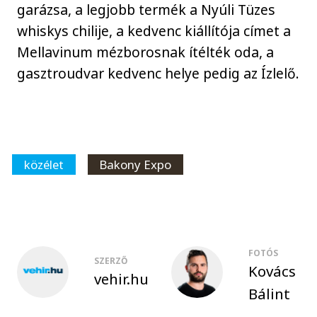
garázsa, a legjobb termék a Nyúli Tüzes
whiskys chilije, a kedvenc kiállítója címet a
Mellavinum mézborosnak ítélték oda, a
gasztroudvar kedvenc helye pedig az Ízlelő.
közélet
Bakony Expo
FOTÓS
SZERZŐ
Kovács
vehir.hu
Bálint