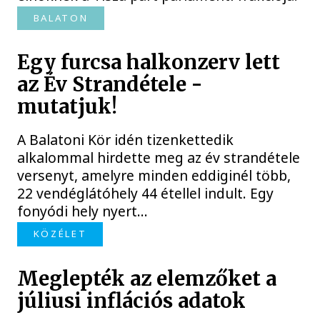
BALATON
Egy furcsa halkonzerv lett
az Év Strandétele -
mutatjuk!
A Balatoni Kör idén tizenkettedik
alkalommal hirdette meg az év strandétele
versenyt, amelyre minden eddiginél több,
22 vendéglátóhely 44 étellel indult. Egy
fonyódi hely nyert...
KÖZÉLET
Meglepték az elemzőket a
júliusi inflációs adatok