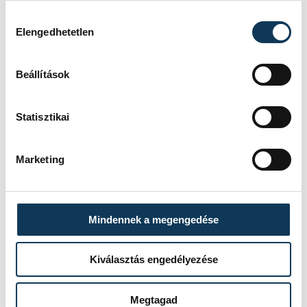
Hozzájárulás kiválasztása
Elengedhetetlen
Beállítások
Statisztikai
Marketing
Mindennek a megengedése
Kiválasztás engedélyezése
TOVÁBBI CIKKEK
KÖZÉLET
Megtagad