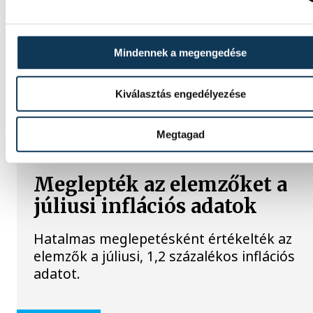
A Balatoni Kör idén tizenkettedik alkalomm
hirdette meg az év strandétele versenyt,
amelyre minden eddiginél több, 22
Mindennek a megengedése
vendéglátóhely 44 étellel indult. Egy fonyód
hely nyert...
Kiválasztás engedélyezése
KÖZÉLET
Megtagad
Meglepték az elemzőket a
júliusi inflációs adatok
Hatalmas meglepetésként értékelték az
elemzők a júliusi, 1,2 százalékos inflációs
adatot.