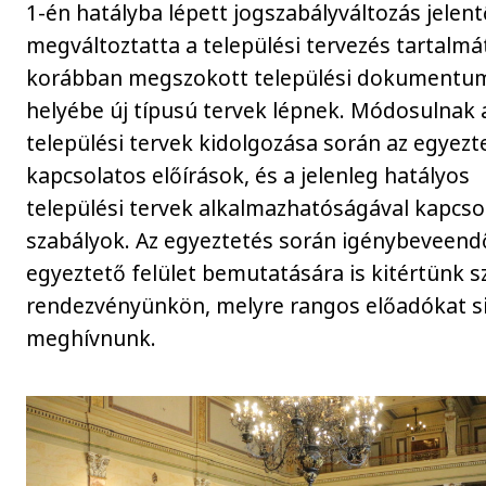
1-én hatályba lépett jogszabályváltozás jelen
megváltoztatta a települési tervezés tartalmát
korábban megszokott települési dokumentu
helyébe új típusú tervek lépnek. Módosulnak 
települési tervek kidolgozása során az egyezt
kapcsolatos előírások, és a jelenleg hatályos
települési tervek alkalmazhatóságával kapcso
szabályok. Az egyeztetés során igénybeveend
egyeztető felület bemutatására is kitértünk 
rendezvényünkön, melyre rangos előadókat si
meghívnunk.