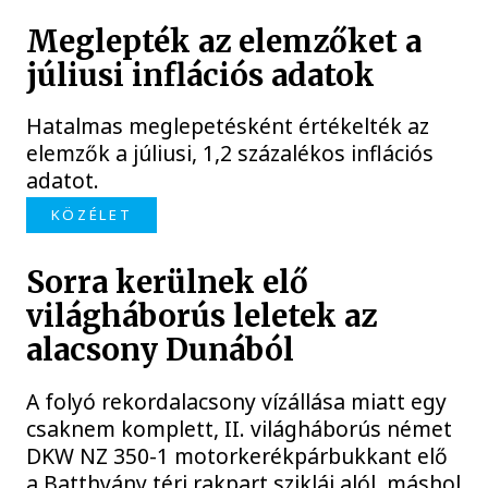
Meglepték az elemzőket a
júliusi inflációs adatok
Hatalmas meglepetésként értékelték az
elemzők a júliusi, 1,2 százalékos inflációs
adatot.
KÖZÉLET
Sorra kerülnek elő
világháborús leletek az
alacsony Dunából
A folyó rekordalacsony vízállása miatt egy
csaknem komplett, II. világháborús német
DKW NZ 350-1 motorkerékpárbukkant elő
a Batthyány téri rakpart sziklái alól, máshol