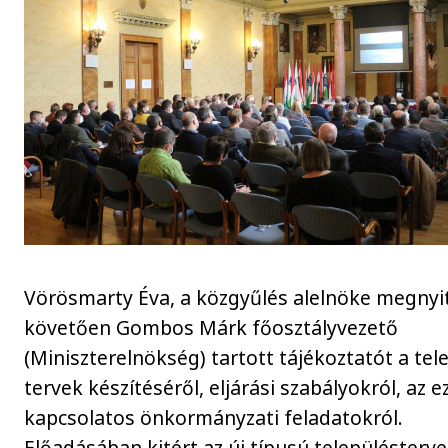
Vörösmarty Éva, a közgyűlés alelnöke megnyi
követően Gombos Márk főosztályvezető
(Miniszterelnökség) tartott tájékoztatót a tel
tervek készítéséről, eljárási szabályokról, az e
kapcsolatos önkormányzati feladatokról.
Előadásában kitért az új típusú településterv