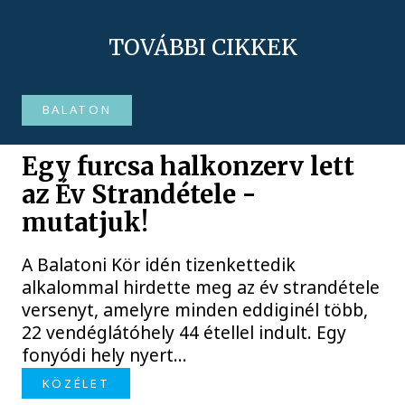
TOVÁBBI CIKKEK
BALATON
Egy furcsa halkonzerv lett
az Év Strandétele -
mutatjuk!
A Balatoni Kör idén tizenkettedik
alkalommal hirdette meg az év strandétele
versenyt, amelyre minden eddiginél több,
22 vendéglátóhely 44 étellel indult. Egy
fonyódi hely nyert...
KÖZÉLET