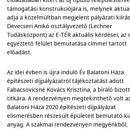
támogatási konstrukciójára is, melynek aktual
adja a közelmúltban megjelent pályázati kiírás
Devecseri Anikó osztályvezető (Lechner
Tudásközpont) az E-TÉR aktuális kérdései, az 
egyeztető felület bemutatása címmel tartott
előadást.
Az idei évben is újra induló Év Balatoni Háza
építészeti díjpályázatról tájékoztatást adott
Fabacsovicsné Kovács Krisztina, a bíráló bizot
titkára. A rendezvényen megtekinthető volt a
Balatoni Háza 2020 építészeti díjpályázat
elismerésben részesült épületeit bemutató kiál
anyag. A szakmai rendezvényen megyénkből,