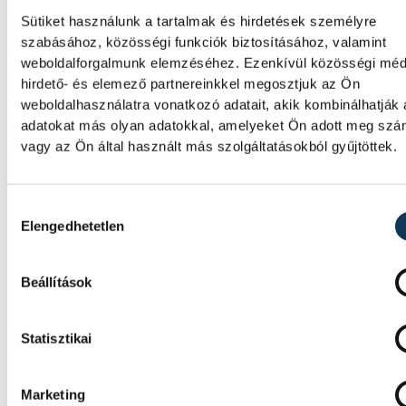
Sütiket használunk a tartalmak és hirdetések személyre
szabásához, közösségi funkciók biztosításához, valamint
weboldalforgalmunk elemzéséhez. Ezenkívül közösségi méd
hirdető- és elemező partnereinkkel megosztjuk az Ön
weboldalhasználatra vonatkozó adatait, akik kombinálhatják
adatokat más olyan adatokkal, amelyeket Ön adott meg sz
vagy az Ön által használt más szolgáltatásokból gyűjtöttek.
Hozzájárulás kiválasztása
Elengedhetetlen
TOVÁBBI CIKKEK
Beállítások
BALATON
Statisztikai
Egy furcsa halkonzerv lett a
Év Strandétele - mutatjuk!
Marketing