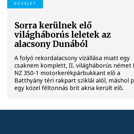
KÖZÉLET
Sorra kerülnek elő
világháborús leletek az
alacsony Dunából
A folyó rekordalacsony vízállása miatt egy
csaknem komplett, II. világháborús néme
NZ 350-1 motorkerékpárbukkant elő a
Batthyány téri rakpart sziklái alól, máshol 
egy közel féltonnás brit akna került elő.