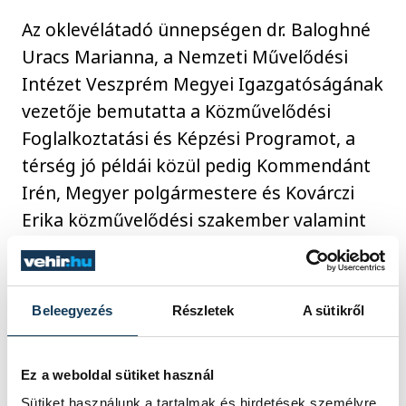
Az oklevélátadó ünnepségen dr. Baloghné
Uracs Marianna, a Nemzeti Művelődési
Intézet Veszprém Megyei Igazgatóságának
vezetője bemutatta a Közművelődési
Foglalkoztatási és Képzési Programot, a
térség jó példái közül pedig Kommendánt
Irén, Megyer polgármestere és Kovárczi
Erika közművelődési szakember valamint
Győry Tünde, Jásd polgármestere és
Róland-Vámosi Krisztina közművelődési
szakember mutattak be néhányat.
Beleegyezés
Részletek
A sütikről
Ez a weboldal sütiket használ
közélet
oktatás
Ovádi Péter
Sütiket használunk a tartalmak és hirdetések személyre