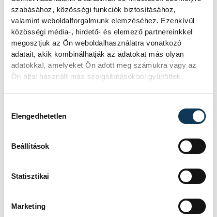
Vörösmarty Éva
közművelődés
szabásához, közösségi funkciók biztosításához,
valamint weboldalforgalmunk elemzéséhez. Ezenkívül
közösségi média-, hirdető- és elemező partnereinkkel
megosztjuk az Ön weboldalhasználatra vonatkozó
adatait, akik kombinálhatják az adatokat más olyan
adatokkal, amelyeket Ön adott meg számukra vagy az
FOTÓS
SZERZŐ
Ön által használt más szolgáltatásokból gyűjtöttek.
Kovács
vehir.hu
Bálint
Hozzájárulás kiválasztása
Elengedhetetlen
Beállítások
Statisztikai
Marketing