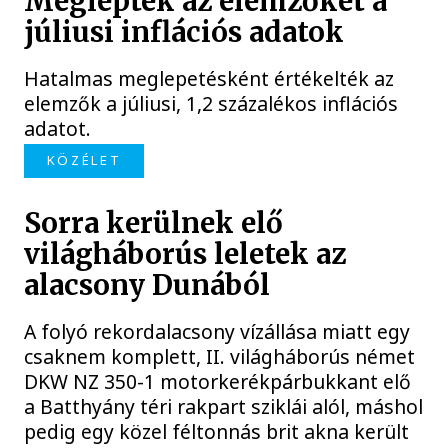
Meglepték az elemzőket a
júliusi inflációs adatok
Hatalmas meglepetésként értékelték az
elemzők a júliusi, 1,2 százalékos inflációs
adatot.
KÖZÉLET
Sorra kerülnek elő
világháborús leletek az
alacsony Dunából
A folyó rekordalacsony vízállása miatt egy
csaknem komplett, II. világháborús német
DKW NZ 350-1 motorkerékpárbukkant elő
a Batthyány téri rakpart sziklái alól, máshol
pedig egy közel féltonnás brit akna került