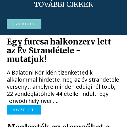
TOVÁBBI CIKKEK
BALATON
Egy furcsa halkonzerv lett
az Év Strandétele -
mutatjuk!
A Balatoni Kör idén tizenkettedik
alkalommal hirdette meg az év strandétele
versenyt, amelyre minden eddiginél több,
22 vendéglátóhely 44 étellel indult. Egy
fonyódi hely nyert...
KÖZÉLET