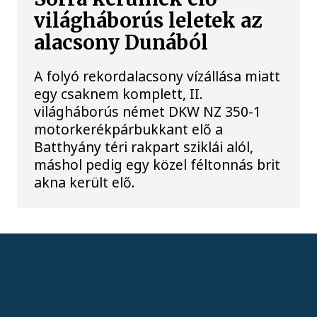
világháborús leletek az
alacsony Dunából
A folyó rekordalacsony vízállása miatt
egy csaknem komplett, II.
világháborús német DKW NZ 350-1
motorkerékpárbukkant elő a
Batthyány téri rakpart sziklái alól,
máshol pedig egy közel féltonnás brit
akna került elő.