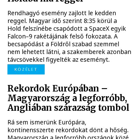
Rendhagyó esemény zajlott le kedden
reggel. Magyar idő szerint 8:35 körül a
Hold felszínébe csapódott a SpaceX egyik
Falcon–9 rakétájának felső fokozata. A
becsapódást a Földről szabad szemmel
nem lehetett látni, a szakemberek azonban
távcsövekkel figyelték az eseményt.
KÖZÉLET
Rekordok Európában –
Magyarország a legforróbb,
Angliában szárazság tombol
Rá sem ismerünk Európára,
kontinensszerte rekordokat dönt a hőség.
Magyarország a legforróbb országok közé