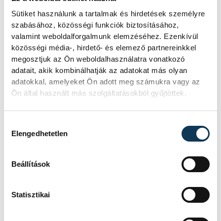
TOVÁBBI CIKKEK
Sütiket használunk a tartalmak és hirdetések személyre
KÖZÉLET
szabásához, közösségi funkciók biztosításához,
valamint weboldalforgalmunk elemzéséhez. Ezenkívül
közösségi média-, hirdető- és elemező partnereinkkel
A Tisza-frakció
megosztjuk az Ön weboldalhasználatra vonatkozó
kezdeményezte, hogy
adatait, akik kombinálhatják az adatokat más olyan
adatokkal, amelyeket Ön adott meg számukra vagy az
jövő kedden legyen az
Ön által használt más szolgáltatásokból gyűjtöttek.
államfőválasztás
Hozzájárulás kiválasztása
A Tisza-frakció kezdeményezte, hogy
Elengedhetetlen
a parlament jövő kedden válassza
meg az új köztársasági elnököt.
Beállítások
TUDOMÁNY
Statisztikai