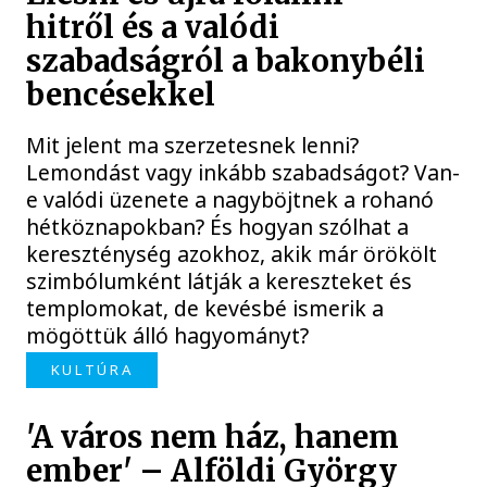
hitről és a valódi
szabadságról a bakonybéli
bencésekkel
Mit jelent ma szerzetesnek lenni?
Lemondást vagy inkább szabadságot? Van-
e valódi üzenete a nagyböjtnek a rohanó
hétköznapokban? És hogyan szólhat a
kereszténység azokhoz, akik már örökölt
szimbólumként látják a kereszteket és
templomokat, de kevésbé ismerik a
mögöttük álló hagyományt?
KULTÚRA
'A város nem ház, hanem
ember' – Alföldi György