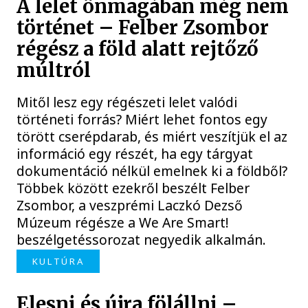
A lelet önmagában még nem
történet – Felber Zsombor
régész a föld alatt rejtőző
múltról
Mitől lesz egy régészeti lelet valódi
történeti forrás? Miért lehet fontos egy
törött cserépdarab, és miért veszítjük el az
információ egy részét, ha egy tárgyat
dokumentáció nélkül emelnek ki a földből?
Többek között ezekről beszélt Felber
Zsombor, a veszprémi Laczkó Dezső
Múzeum régésze a We Are Smart!
beszélgetéssorozat negyedik alkalmán.
KULTÚRA
Elesni és újra fölállni –