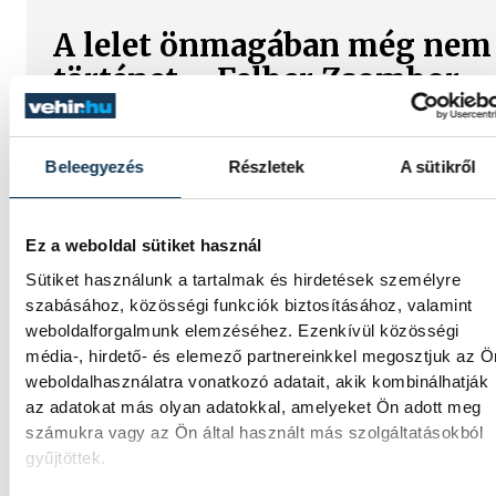
A lelet önmagában még nem
történet – Felber Zsombor
régész a föld alatt rejtőző
múltról
Beleegyezés
Részletek
A sütikről
Mitől lesz egy régészeti lelet valódi
történeti forrás? Miért lehet fontos egy
Ez a weboldal sütiket használ
törött cserépdarab, és miért veszítjük el az
információ egy részét, ha egy tárgyat
Sütiket használunk a tartalmak és hirdetések személyre
szabásához, közösségi funkciók biztosításához, valamint
dokumentáció nélkül emelnek ki a földből?
weboldalforgalmunk elemzéséhez. Ezenkívül közösségi
Többek között ezekről beszélt Felber
média-, hirdető- és elemező partnereinkkel megosztjuk az Ö
Zsombor, a veszprémi Laczkó Dezső
weboldalhasználatra vonatkozó adatait, akik kombinálhatják
Múzeum régésze a We Are Smart!
az adatokat más olyan adatokkal, amelyeket Ön adott meg
beszélgetéssorozat negyedik alkalmán.
számukra vagy az Ön által használt más szolgáltatásokból
gyűjtöttek.