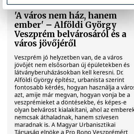
'A város nem ház, hanem
ember' – Alföldi György
Veszprém belvárosáról és a
város jövőjéről
Veszprém jó helyzetben van, de a város
jövőjét nem elsősorban új épületekben és
látványberuházásokban kell keresni. Dr.
Alföldi György építész, urbanista szerint
fontosabb kérdés, hogyan használja a váro
azt, amije már megvan, hogyan vonja be a
veszprémieket a döntésekbe, és képes-e
olyan belvárost kialakítani, ahol az embere
nemcsak áthaladnak, hanem szívesen
maradnak is. A Magyar Urbanisztikai
Társaság elnöke a Pro Bono Veszprémért