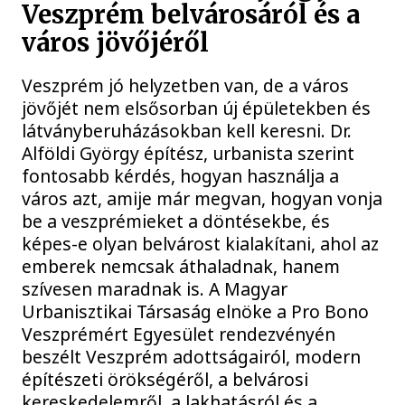
Veszprém belvárosáról és a
város jövőjéről
Veszprém jó helyzetben van, de a város
jövőjét nem elsősorban új épületekben és
látványberuházásokban kell keresni. Dr.
Alföldi György építész, urbanista szerint
fontosabb kérdés, hogyan használja a
város azt, amije már megvan, hogyan vonja
be a veszprémieket a döntésekbe, és
képes-e olyan belvárost kialakítani, ahol az
emberek nemcsak áthaladnak, hanem
szívesen maradnak is. A Magyar
Urbanisztikai Társaság elnöke a Pro Bono
Veszprémért Egyesület rendezvényén
beszélt Veszprém adottságairól, modern
építészeti örökségéről, a belvárosi
kereskedelemről, a lakhatásról és a