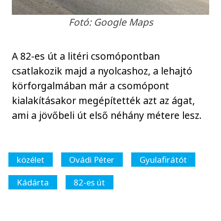
Fotó: Google Maps
A 82-es út a litéri csomópontban
csatlakozik majd a nyolcashoz, a lehajtó
körforgalmában már a csomópont
kialakításakor megépítették azt az ágat,
ami a jövőbeli út első néhány métere lesz.
közélet
Ovádi Péter
Gyulafirátót
Kádárta
82-es út