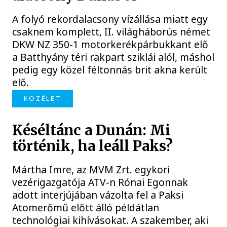
A folyó rekordalacsony vízállása miatt egy
csaknem komplett, II. világháborús német
DKW NZ 350-1 motorkerékpárbukkant elő
a Batthyány téri rakpart sziklái alól, máshol
pedig egy közel féltonnás brit akna került
elő.
KÖZÉLET
Késéltánc a Dunán: Mi
történik, ha leáll Paks?
Mártha Imre, az MVM Zrt. egykori
vezérigazgatója ATV-n Rónai Egonnak
adott interjújában vázolta fel a Paksi
Atomerőmű előtt álló példátlan
technológiai kihívásokat. A szakember, aki