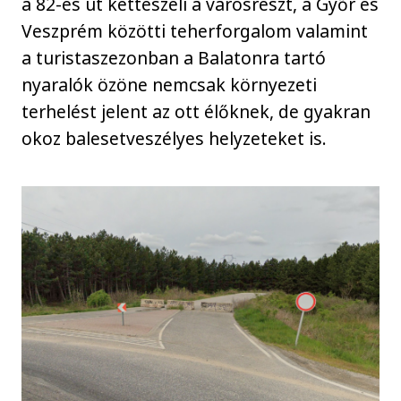
a 82-es út kettészeli a városrészt, a Győr és
Veszprém közötti teherforgalom valamint
a turistaszezonban a Balatonra tartó
nyaralók özöne nemcsak környezeti
terhelést jelent az ott élőknek, de gyakran
okoz balesetveszélyes helyzeteket is.