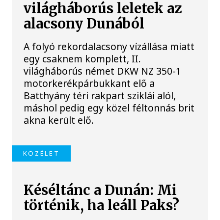
világháborús leletek az
alacsony Dunából
A folyó rekordalacsony vízállása miatt
egy csaknem komplett, II.
világháborús német DKW NZ 350-1
motorkerékpárbukkant elő a
Batthyány téri rakpart sziklái alól,
máshol pedig egy közel féltonnás brit
akna került elő.
KÖZÉLET
Késéltánc a Dunán: Mi
történik, ha leáll Paks?