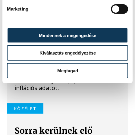
Marketing
TOVÁBBI CIKKEK
KÖZÉLET
Mindennek a megengedése
Meglepték az elemzőket
Kiválasztás engedélyezése
a júliusi inflációs adatok
Megtagad
Hatalmas meglepetésként értékelték
az elemzők a júliusi, 1,2 százalékos
inflációs adatot.
KÖZÉLET
Sorra kerülnek elő