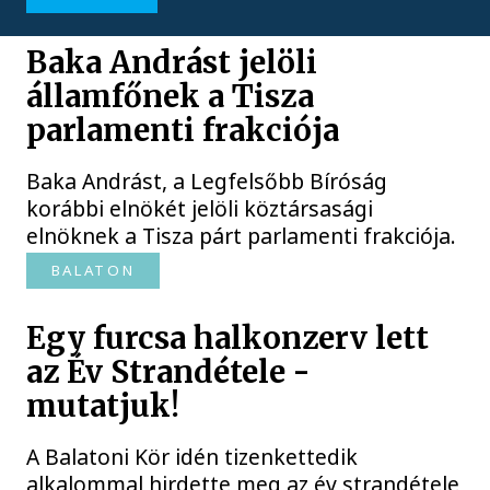
Baka Andrást jelöli
államfőnek a Tisza
parlamenti frakciója
Baka Andrást, a Legfelsőbb Bíróság
korábbi elnökét jelöli köztársasági
elnöknek a Tisza párt parlamenti frakciója.
BALATON
Egy furcsa halkonzerv lett
az Év Strandétele -
mutatjuk!
A Balatoni Kör idén tizenkettedik
alkalommal hirdette meg az év strandétele