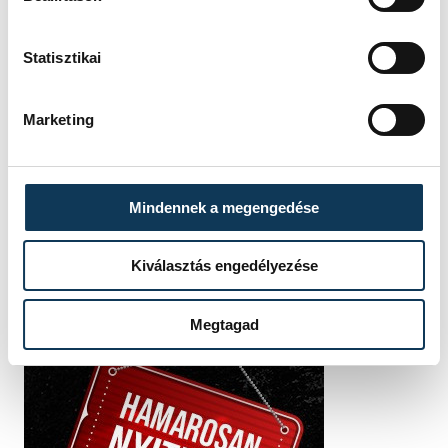
Oroszország
Ukrajna
ENSZ
Statisztikai
Marketing
SZERZŐ
vehir.hu
Mindennek a megengedése
Kiválasztás engedélyezése
Megtagad