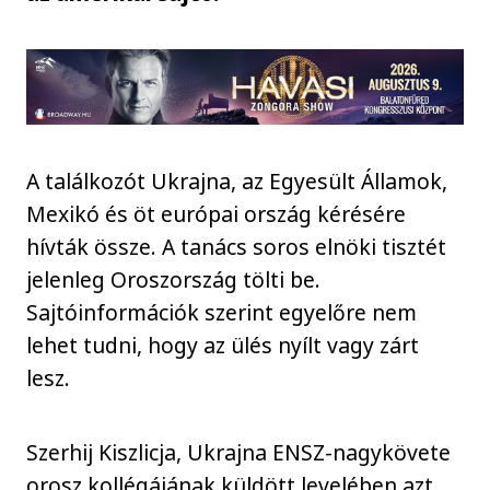
A találkozót Ukrajna, az Egyesült Államok,
Mexikó és öt európai ország kérésére
hívták össze. A tanács soros elnöki tisztét
jelenleg Oroszország tölti be.
Sajtóinformációk szerint egyelőre nem
lehet tudni, hogy az ülés nyílt vagy zárt
lesz.
Szerhij Kiszlicja, Ukrajna ENSZ-nagykövete
orosz kollégájának küldött levelében azt