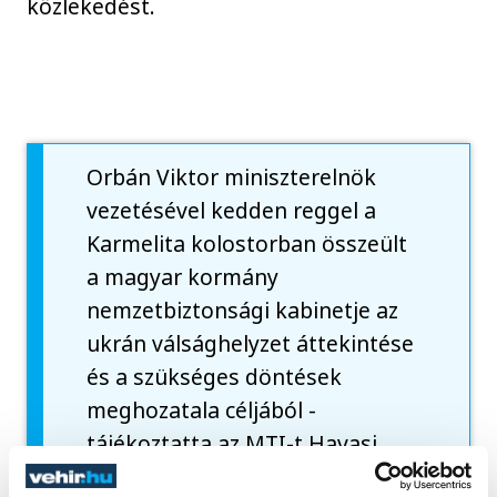
közlekedést.
Orbán Viktor miniszterelnök
vezetésével kedden reggel a
Karmelita kolostorban összeült
a magyar kormány
nemzetbiztonsági kabinetje az
ukrán válsághelyzet áttekintése
és a szükséges döntések
meghozatala céljából -
tájékoztatta az MTI-t Havasi
Bertalan, a Miniszterelnöki