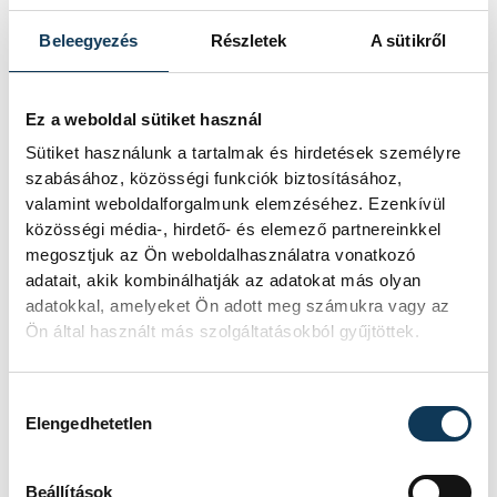
Sajtóiroda vezetője.
Beleegyezés
Részletek
A sütikről
Mint mondta, az ülésen Rogán
Antal, a miniszterelnök
Ez a weboldal sütiket használ
kabinetfőnöke, Gulyás Gergely,
Sütiket használunk a tartalmak és hirdetések személyre
a Miniszterelnökséget vezető
szabásához, közösségi funkciók biztosításához,
valamint weboldalforgalmunk elemzéséhez. Ezenkívül
miniszter, Benkő Tibor
közösségi média-, hirdető- és elemező partnereinkkel
honvédelmi miniszter és Pintér
megosztjuk az Ön weboldalhasználatra vonatkozó
Sándor belügyminiszter vesz
adatait, akik kombinálhatják az adatokat más olyan
adatokkal, amelyeket Ön adott meg számukra vagy az
részt. További tájékoztatást a
Ön által használt más szolgáltatásokból gyűjtöttek.
sajtófőnök későbbre ígért.
Hozzájárulás kiválasztása
Elengedhetetlen
közélet
külföld
ukrajnai háború
Beállítások