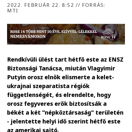
2022. FEBRUÁR 22. 8:52
//
FORRÁS:
MTI
Rendkívüli ülést tart hétfő este az ENSZ
Biztonsági Tanácsa, miután Vlagyimir
Putyin orosz elnök elismerte a kelet-
ukrajnai szeparatista régiók
függetlenségét, és elrendelte, hogy
orosz fegyveres erők biztosítsák a
békét a két "népköztársaság" területén
- jelentette helyi idő szerint hétfő este
az amerikai sajtó.