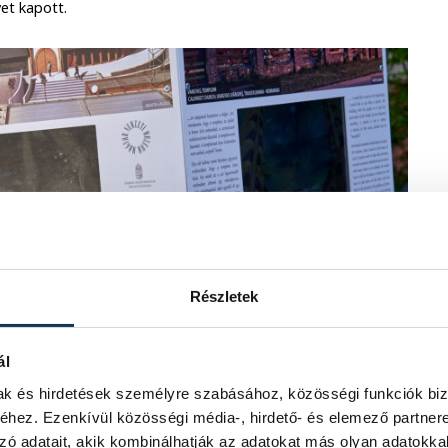
lyet kapott.
Részletek
ál
mak és hirdetések személyre szabásához, közösségi funkciók biz
hez. Ezenkívül közösségi média-, hirdető- és elemező partner
zó adatait, akik kombinálhatják az adatokat más olyan adatokka