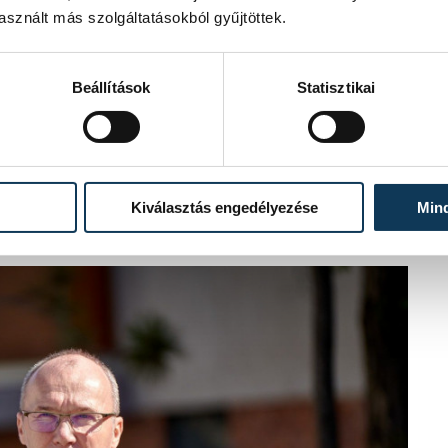
sznált más szolgáltatásokból gyűjtöttek.
Beállítások
Statisztikai
ünk van
Makovecz
: a füredi Halászkert
edi Koloska Csárda is Makovecz Imre
Kiválasztás engedélyezése
Min