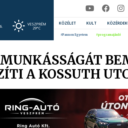
KÖZÉLET
KULT
KÖZÉRDEK
VESZPRÉM
6.
29°C
#Pannon Egyetem
#programajánló
 MUNKÁSSÁGÁT BE
ZÍTI A KOSSUTH UT