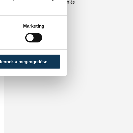
közönséget Veszprémben és
Balatonfüreden.
Marketing
dennek a megengedése