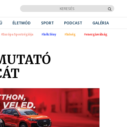
Ű
ÉLETMÓD
SPORT
PODCAST
GALÉRIA
#Európa Sportrégiója
#kék fény
#hőség
#energiaválság
MUTATÓ
CÁT