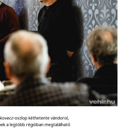
kovecz
-oszlop kéthetente vándorol,
észnek a legtöbb régióban megtalálható