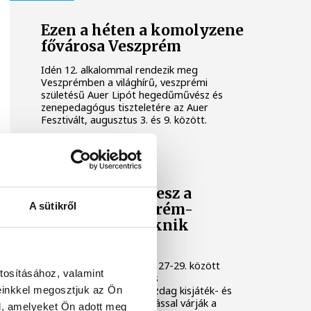
Ezen a héten a komolyzene
fővárosa Veszprém
Idén 12. alkalommal rendezik meg
Veszprémben a világhírű, veszprémi
születésű Auer Lipót hegedűművész és
zenepedagógus tiszteletére az Auer
Fesztivált, augusztus 3. és 9. között.
KULTÚRA
Osvárt Andrea lesz a
A sütikről
megújult Veszprém-
Balaton Filmpiknik
házigazdája
A Filmpikniken augusztus 27-29. között
tosításához, valamint
csaknem hatvan játék- és
einkkel megosztjuk az Ön
dokumentumfilmmel, gazdag kisjáték- és
animációs filmes válogatással várják a
l, amelyeket Ön adott meg