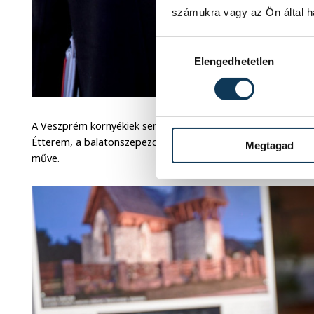
számukra vagy az Ön által ha
Hozzájárulás kiválasztása
Elengedhetetlen
A Veszprém környékiek sem biztosan tudják, mennyire közt
Étterem, a balatonszepezdi Sellő Étterem, de a szintén für
Megtagad
műve.