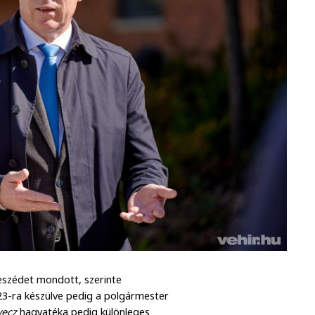
eszédet mondott, szerinte
23-ra készülve pedig a polgármester
ecz
hagyatéka pedig különleges