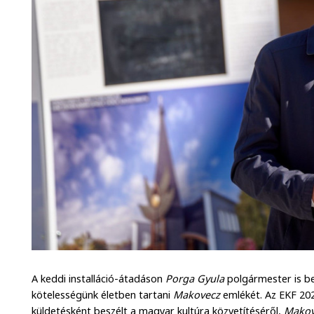
A keddi installáció-átadáson
Porga Gyula
polgármester is b
kötelességünk életben tartani
Makovecz
emlékét. Az EKF 20
küldetésként beszélt a magyar kultúra közvetítéséről,
Makov