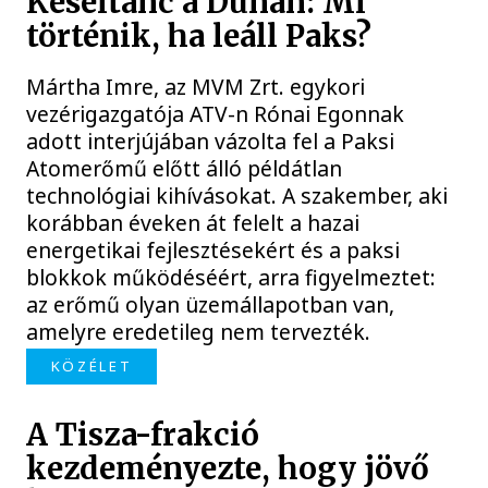
Késéltánc a Dunán: Mi
történik, ha leáll Paks?
Mártha Imre, az MVM Zrt. egykori
vezérigazgatója ATV-n Rónai Egonnak
adott interjújában vázolta fel a Paksi
Atomerőmű előtt álló példátlan
technológiai kihívásokat. A szakember, aki
korábban éveken át felelt a hazai
energetikai fejlesztésekért és a paksi
blokkok működéséért, arra figyelmeztet:
az erőmű olyan üzemállapotban van,
amelyre eredetileg nem tervezték.
KÖZÉLET
A Tisza-frakció
kezdeményezte, hogy jövő