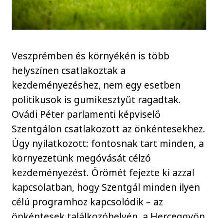
Veszprémben és környékén is több
helyszínen csatlakoztak a
kezdeményezéshez, nem egy esetben
politikusok is gumikesztyűt ragadtak.
Ovádi Péter parlamenti képviselő
Szentgálon csatlakozott az önkéntesekhez.
Úgy nyilatkozott: fontosnak tart minden, a
környezetünk megóvását célzó
kezdeményezést. Örömét fejezte ki azzal
kapcsolatban, hogy Szentgál minden ilyen
célú programhoz kapcsolódik – az
önkéntesek találkozóhelyén, a Herceggyöp