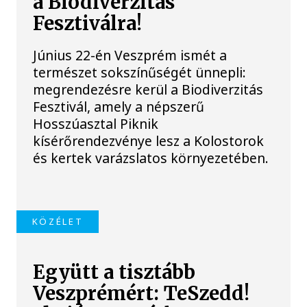
a Biodiverzitás
Fesztiválra!
Június 22-én Veszprém ismét a
természet sokszínűségét ünnepli:
megrendezésre kerül a Biodiverzitás
Fesztivál, amely a népszerű
Hosszúasztal Piknik
kísérőrendezvénye lesz a Kolostorok
és kertek varázslatos környezetében.
KÖZÉLET
Együtt a tisztább
Veszprémért: TeSzedd!