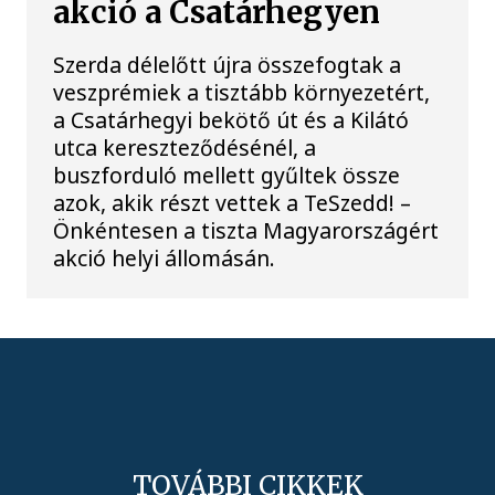
akció a Csatárhegyen
Szerda délelőtt újra összefogtak a
veszprémiek a tisztább környezetért,
a Csatárhegyi bekötő út és a Kilátó
utca kereszteződésénél, a
buszforduló mellett gyűltek össze
azok, akik részt vettek a TeSzedd! –
Önkéntesen a tiszta Magyarországért
akció helyi állomásán.
TOVÁBBI CIKKEK