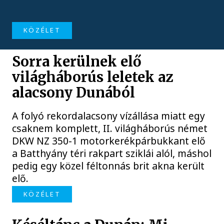
KÖZÉLET
Sorra kerülnek elő
világháborús leletek az
alacsony Dunából
A folyó rekordalacsony vízállása miatt egy
csaknem komplett, II. világháborús német
DKW NZ 350-1 motorkerékpárbukkant elő
a Batthyány téri rakpart sziklái alól, máshol
pedig egy közel féltonnás brit akna került
elő.
KÖZÉLET