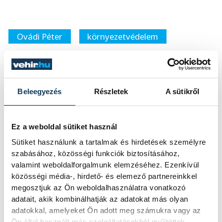
Ovádi Péter
környezetvédelem
önkéntesség
hulladék
Szentgál
Beleegyezés
Részletek
A sütikről
FOTÓS
Ez a weboldal sütiket használ
SZERZŐ
Domján
vehir.hu
Sütiket használunk a tartalmak és hirdetések személyre
Attila
szabásához, közösségi funkciók biztosításához,
valamint weboldalforgalmunk elemzéséhez. Ezenkívül
közösségi média-, hirdető- és elemező partnereinkkel
FOTÓS
megosztjuk az Ön weboldalhasználatra vonatkozó
Kovács
adatait, akik kombinálhatják az adatokat más olyan
Bálint
adatokkal, amelyeket Ön adott meg számukra vagy az
Ön által használt más szolgáltatásokból gyűjtöttek.