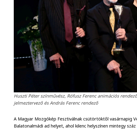
Huszti Péter színművész, Rófusz Ferenc animációs rendez
jelmeztervező és András Ferenc rendező
A Magyar Mozgókép Fesztiválnak csütörtöktől vasárnapig V
Balatonalmádi ad helyet, ahol kilenc helyszínen mintegy száz