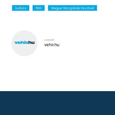
kultúra
film
Magyar Mozgókép Fesztivál
SZERZŐ
vehir.hu