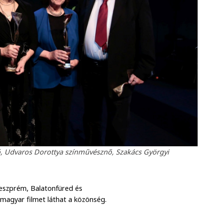
ő, Udvaros Dorottya színművésznő, Szakács Györgyi
eszprém, Balatonfüred és
 magyar filmet láthat a közönség.