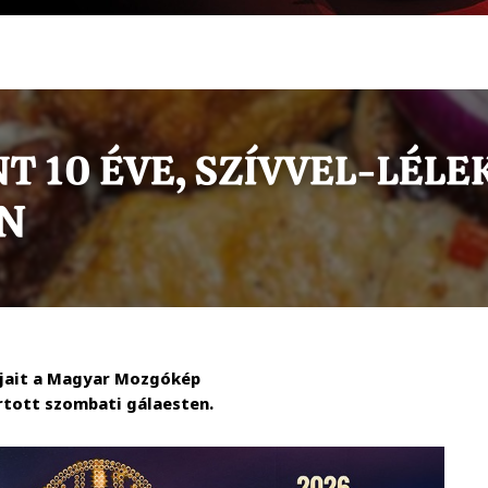
jait a Magyar Mozgókép
artott szombati gálaesten.