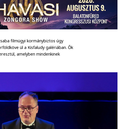
Csaba filmügyi kormánybiztos úgy
földköve ül a Kisfaludy galériában. Ők
eresztül, amelyben mindenkinek