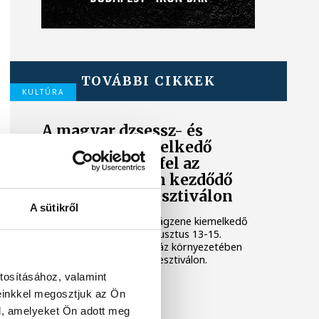
TOVÁBBI CIKKEK
KULTÚRA
A magyar dzsessz- és
világzene kiemelkedő
előadói lépnek fel az
augusztus 13-án kezdődő
Malomvölgy Fesztiválon
A sütikről
A magyar dzsessz- és világzene kiemelkedő
előadói lépnek fel az augusztus 13-15.
között, a lovasi Márffy-ház környezetében
rendezett Malomvölgy Fesztiválon.
tosításához, valamint
einkkel megosztjuk az Ön
KULTÚRA
l, amelyeket Ön adott meg