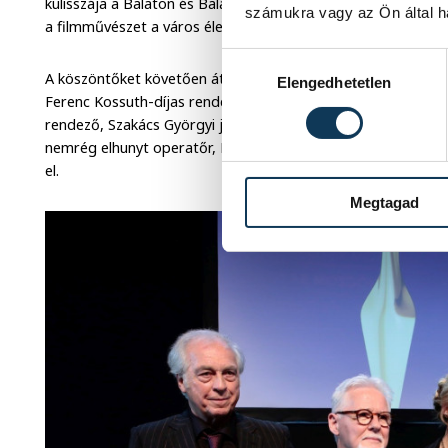
kulisszája a Balaton és Balatonfüred, de ilyen intenzíven é
számukra vagy az Ön által ha
a filmművészet a város életében - jelezte.
Hozzájárulás kiválasztása
A köszöntőket követően átadták a Magyar Filmakadémia Egy
Elengedhetetlen
Ferenc Kossuth-díjas rendező, Huszti Péter színművész, Róf
rendező, Szakács Györgyi jelmeztervező és Udvaros Dorotty
nemrég elhunyt operatőr, Hildebrand István munkásságát p
el.
Megtagad