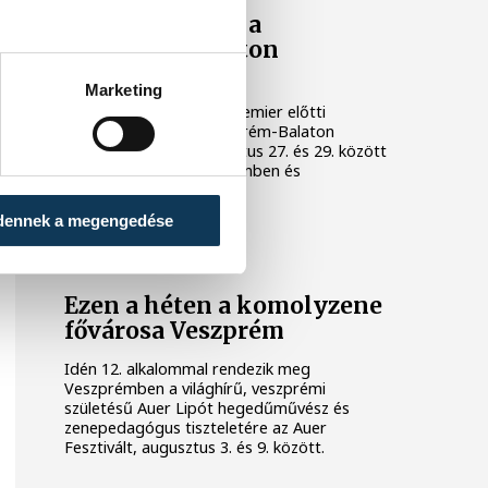
Filmpremierek a
Veszprém-Balaton
Filmpikniken
Marketing
Két premierrel és egy premier előtti
vetítéssel készül a Veszprém-Balaton
Filmpiknik, amely augusztus 27. és 29. között
várja a nézőket Veszprémben és
Balatonfüreden.
dennek a megengedése
KULTÚRA
Ezen a héten a komolyzene
fővárosa Veszprém
Idén 12. alkalommal rendezik meg
Veszprémben a világhírű, veszprémi
születésű Auer Lipót hegedűművész és
zenepedagógus tiszteletére az Auer
Fesztivált, augusztus 3. és 9. között.