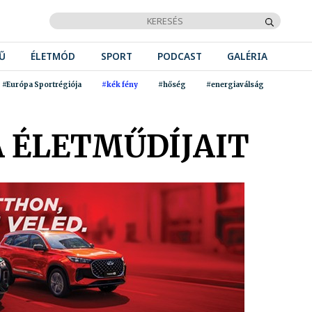
Ű
ÉLETMÓD
SPORT
PODCAST
GALÉRIA
#Európa Sportrégiója
#kék fény
#hőség
#energiaválság
 ÉLETMŰDÍJAIT