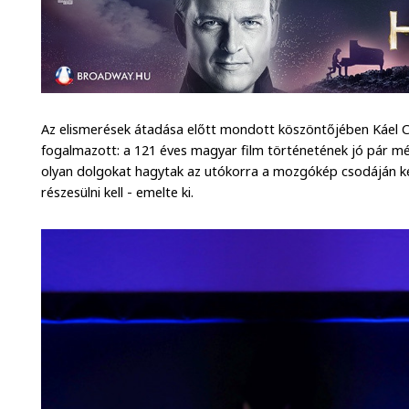
Az elismerések átadása előtt mondott köszöntőjében Káel 
fogalmazott: a 121 éves magyar film történetének jó pár mér
olyan dolgokat hagytak az utókorra a mozgókép csodáján k
részesülni kell - emelte ki.