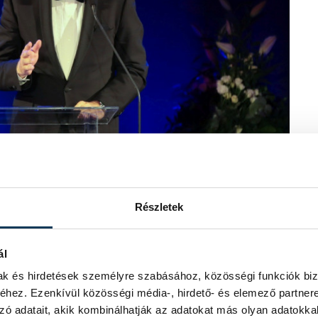
Részletek
: MTI/Mátyus Tamás)
ál
mak és hirdetések személyre szabásához, közösségi funkciók biz
evezte, hogy már második alkalommal
hez. Ezenkívül közösségi média-, hirdető- és elemező partner
 programjainak. Rengeteg filmnek volt
zó adatait, akik kombinálhatják az adatokat más olyan adatokka