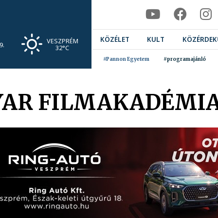
KÖZÉLET
KULT
KÖZÉRDEK
VESZPRÉM
9.
32°C
#Pannon Egyetem
#programajánló
YAR FILMAKADÉMIA