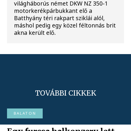
világháborús német DKW NZ 350-1
motorkerékpárbukkant elő a
Batthyány téri rakpart sziklái alól,
máshol pedig egy közel féltonnás brit
akna került elő.
TOVÁBBI CIKKEK
BALATON