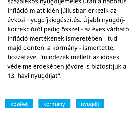
százalékos nyugdíjemelés után a háborús
infláció miatt idén júliusban érkezik az
évközi nyugdíjkiegészítés. Újabb nyugdíj-
korrekcióról pedig ősszel - az éves várható
infláció mértékének ismeretében - tud
majd dönteni a kormány - ismertette,
hozzátéve, "mindezek mellett az idősek
védelme érdekében jövőre is biztosítjuk a
13. havi nyugdíjat".
közélet
kormány
nyugdíj