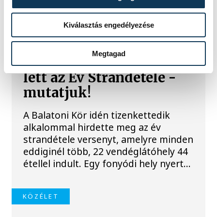
TOVÁBBI CIKKEK
Kiválasztás engedélyezése
BALATON
Megtagad
Egy furcsa halkonzerv
lett az Év Strandétele -
mutatjuk!
A Balatoni Kör idén tizenkettedik
alkalommal hirdette meg az év
strandétele versenyt, amelyre minden
eddiginél több, 22 vendéglátóhely 44
étellel indult. Egy fonyódi hely nyert...
KÖZÉLET