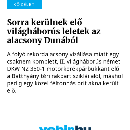
KÖZÉLET
Sorra kerülnek elő
világháborús leletek az
alacsony Dunából
A folyó rekordalacsony vízállása miatt egy
csaknem komplett, II. világháborús német
DKW NZ 350-1 motorkerékpárbukkant elő
a Batthyány téri rakpart sziklái alól, máshol
pedig egy közel féltonnás brit akna került
elő.