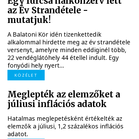
Egy furcsa halkonzerv lett
az Év Strandétele -
mutatjuk!
A Balatoni Kör idén tizenkettedik
alkalommal hirdette meg az év strandétele
versenyt, amelyre minden eddiginél több,
22 vendéglátóhely 44 étellel indult. Egy
fonyódi hely nyert...
KÖZÉLET
Meglepték az elemzőket a
júliusi inflációs adatok
Hatalmas meglepetésként értékelték az
elemzők a júliusi, 1,2 százalékos inflációs
adatot.