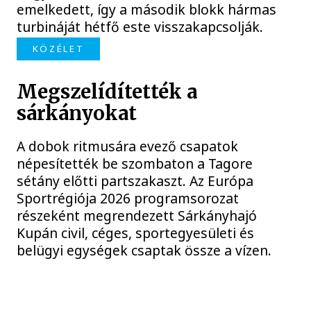
emelkedett, így a második blokk hármas
turbináját hétfő este visszakapcsolják.
KÖZÉLET
Megszelídítették a
sárkányokat
A dobok ritmusára evező csapatok
népesítették be szombaton a Tagore
sétány előtti partszakaszt. Az Európa
Sportrégiója 2026 programsorozat
részeként megrendezett Sárkányhajó
Kupán civil, céges, sportegyesületi és
belügyi egységek csaptak össze a vízen.