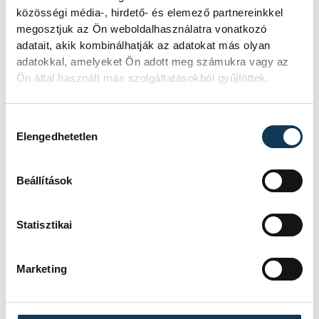
közösségi média-, hirdető- és elemező partnereinkkel
TOVÁBBI CIKKEK
megosztjuk az Ön weboldalhasználatra vonatkozó
KULTÚRA
adatait, akik kombinálhatják az adatokat más olyan
adatokkal, amelyeket Ön adott meg számukra vagy az
Ön által használt más szolgáltatásokból gyűjtöttek.
Megújult a veszprémi
várnegyed
Hozzájárulás kiválasztása
Kisszemináriuma, ahol
Elengedhetetlen
több évszázados
ősnyomtatványokat és
Beállítások
kódexeket őriznek majd
Statisztikai
Egy csaknem 230 éves feliratot rejtő,
befalazott falfülke tanúskodik a
veszprémi várnegyed
Marketing
Kisszemináriumának gazdag
múltjáról. Az elmúlt években
megújított késő barokk épület