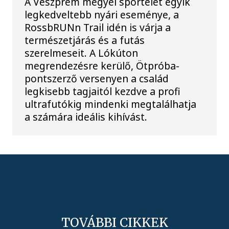
A Veszprém megyei sportélet egyik
legkedveltebb nyári eseménye, a
RossbRUNn Trail idén is várja a
természetjárás és a futás
szerelmeseit. A Lókúton
megrendezésre kerülő, Ötpróba-
pontszerző versenyen a család
legkisebb tagjaitól kezdve a profi
ultrafutókig mindenki megtalálhatja
a számára ideális kihívást.
TOVÁBBI CIKKEK