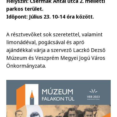
Helyszín: Csermák Antal utca 2. melletti
parkos terület.
Időpont: Július 23. 10-14 óra között.
A résztvevőket sok szeretettel, valamint
limonádéval, pogácsával és apró
ajándékkal várja a szervező Laczkó Dezső
Múzeum és Veszprém Megyei Jogú Város
Önkormányzata.