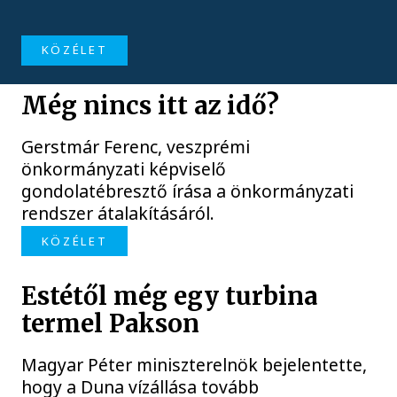
KÖZÉLET
Még nincs itt az idő?
Gerstmár Ferenc, veszprémi
önkormányzati képviselő
gondolatébresztő írása a önkormányzati
rendszer átalakításáról.
KÖZÉLET
Estétől még egy turbina
termel Pakson
Magyar Péter miniszterelnök bejelentette,
hogy a Duna vízállása tovább