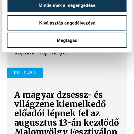
Mindennek a megengedése
hamarosan a Veszprémi
Főegyházmegyei Könyvtár és Levéltár
új otthona lesz, ahol díszes kódexek,
Kiválasztás engedélyezése
középkori oklevelek,
ősnyomtatványok és
Megtagad
felbecsülhetetlen értékű kötetek
kapnak majd helyet.
KULTÚRA
A magyar dzsessz- és
világzene kiemelkedő
előadói lépnek fel az
augusztus 13-án kezdődő
Malomvölgy Fesztiválon