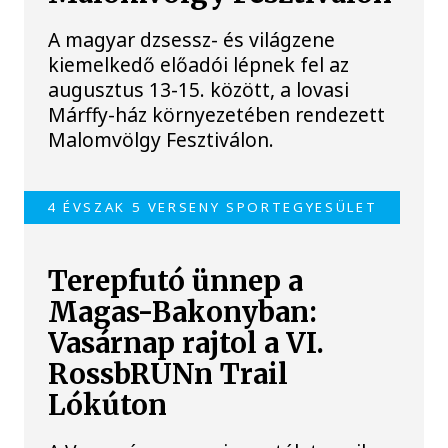
A magyar dzsessz- és világzene
kiemelkedő előadói lépnek fel az
augusztus 13-15. között, a lovasi
Márffy-ház környezetében rendezett
Malomvölgy Fesztiválon.
4 ÉVSZAK 5 VERSENY SPORTEGYESÜLET
Terepfutó ünnep a
Magas-Bakonyban:
Vasárnap rajtol a VI.
RossbRUNn Trail
Lókúton