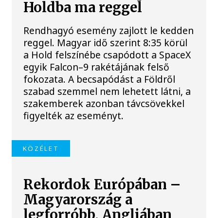
Holdba ma reggel
Rendhagyó esemény zajlott le kedden
reggel. Magyar idő szerint 8:35 körül
a Hold felszínébe csapódott a SpaceX
egyik Falcon–9 rakétájának felső
fokozata. A becsapódást a Földről
szabad szemmel nem lehetett látni, a
szakemberek azonban távcsövekkel
figyelték az eseményt.
KÖZÉLET
Rekordok Európában –
Magyarország a
legforróbb, Angliában