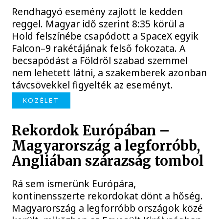
Rendhagyó esemény zajlott le kedden
reggel. Magyar idő szerint 8:35 körül a
Hold felszínébe csapódott a SpaceX egyik
Falcon–9 rakétájának felső fokozata. A
becsapódást a Földről szabad szemmel
nem lehetett látni, a szakemberek azonban
távcsövekkel figyelték az eseményt.
KÖZÉLET
Rekordok Európában –
Magyarország a legforróbb,
Angliában szárazság tombol
Rá sem ismerünk Európára,
kontinensszerte rekordokat dönt a hőség.
Magyarország a legforróbb országok közé