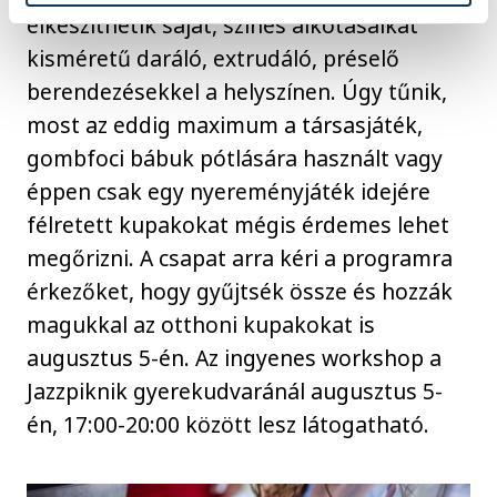
elkészíthetik saját, színes alkotásaikat
kisméretű daráló, extrudáló, préselő
berendezésekkel a helyszínen. Úgy tűnik,
most az eddig maximum a társasjáték,
gombfoci bábuk pótlására használt vagy
éppen csak egy nyereményjáték idejére
félretett kupakokat mégis érdemes lehet
megőrizni. A csapat arra kéri a programra
érkezőket, hogy gyűjtsék össze és hozzák
magukkal az otthoni kupakokat is
augusztus 5-én. Az ingyenes workshop a
Jazzpiknik gyerekudvaránál augusztus 5-
én, 17:00-20:00 között lesz látogatható.