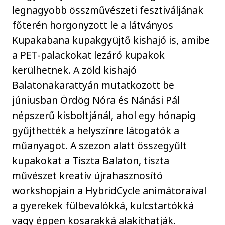
legnagyobb összművészeti fesztiváljának
főterén horgonyzott le a látványos
Kupakabana kupakgyüjtő kishajó is, amibe
a PET-palackokat lezáró kupakok
kerülhetnek. A zöld kishajó
Balatonakarattyán mutatkozott be
júniusban Ördög Nóra és Nánási Pál
népszerű kisboltjánál, ahol egy hónapig
gyűjthették a helyszínre látogatók a
műanyagot. A szezon alatt összegyűlt
kupakokat a Tiszta Balaton, tiszta
művészet kreatív újrahasznosító
workshopjain a HybridCycle animátoraival
a gyerekek fülbevalókká, kulcstartókká
vagy éppen kosarakká alakíthatják.