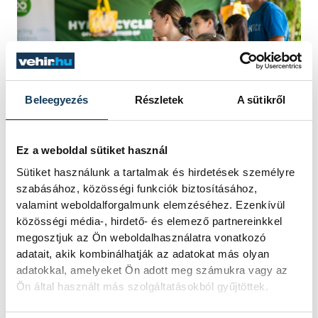
Beleegyezés
Részletek
A sütikről
Ez a weboldal sütiket használ
Sütiket használunk a tartalmak és hirdetések személyre
Hol találkozhattok még a Tiszta
szabásához, közösségi funkciók biztosításához,
Balaton, tiszta művészet
valamint weboldalforgalmunk elemzéséhez. Ezenkívül
közösségi média-, hirdető- és elemező partnereinkkel
hulladékos akcióival nyáron?
megosztjuk az Ön weboldalhasználatra vonatkozó
adatait, akik kombinálhatják az adatokat más olyan
adatokkal, amelyeket Ön adott meg számukra vagy az
Az üvegek alucsavaros zárja vagy
Ön által használt más szolgáltatásokból gyűjtöttek.
parafadugója csupán addig kap szerepet,