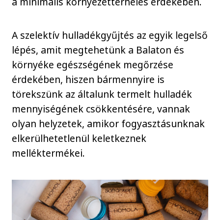
a minimális környezetterhelés érdekében.
A szelektív hulladékgyűjtés az egyik legelső
lépés, amit megtehetünk a Balaton és
környéke egészségének megőrzése
érdekében, hiszen bármennyire is
törekszünk az általunk termelt hulladék
mennyiségének csökkentésére, vannak
olyan helyzetek, amikor fogyasztásunknak
elkerülhetetlenül keletkeznek
melléktermékei.