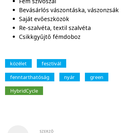
Fém szívószál
Bevásárlós vászontáska, vászonzsák
Saját evőeszközök
Re-szalvéta, textil szalvéta
Csikkgyűjtő fémdoboz
közélet
fesztivál
fenntarthatóság
nyár
green
HybridCycle
SZERZŐ