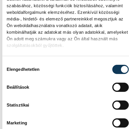
szabásához, közösségi funkciók biztosításához, valamint
weboldalforgalmunk elemzéséhez. Ezenkívül közösségi
Dr. Töreki-Vörös Ibolya
média-, hirdető- és elemező partnereinkkel megosztjuk az
megyei irányító intézményvezető főigazgató
Ön weboldalhasználatra vonatkozó adatait, akik
kombinálhatják az adatokat más olyan adatokkal, amelyeket
Ön adott meg számukra vagy az Ön által használt más
szolgáltatásokból gyűjtöttek.
közérdekű
Csolnoky Ferenc Kórház
bomba
Hozzájárulás kiválasztása
Elengedhetetlen
Beállítások
SZERZŐ
Statisztikai
vehir.hu
Marketing