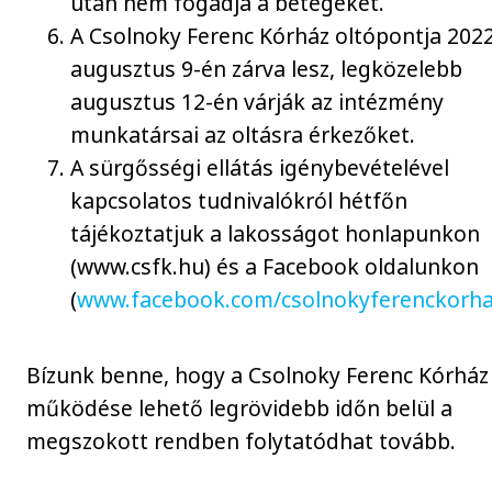
után nem fogadja a betegeket.
A Csolnoky Ferenc Kórház oltópontja 2022
augusztus 9-én zárva lesz, legközelebb
augusztus 12-én várják az intézmény
munkatársai az oltásra érkezőket.
A sürgősségi ellátás igénybevételével
kapcsolatos tudnivalókról hétfőn
tájékoztatjuk a lakosságot honlapunkon
(www.csfk.hu) és a Facebook oldalunkon
(
www.facebook.com/csolnokyferenckorh
Bízunk benne, hogy a Csolnoky Ferenc Kórház
működése lehető legrövidebb időn belül a
megszokott rendben folytatódhat tovább.