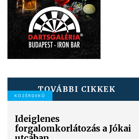
TOVÁBBI CIKKEK
KÖZÉRDEKŰ
Ideiglenes
forgalomkorlátozás a Jókai
utcában