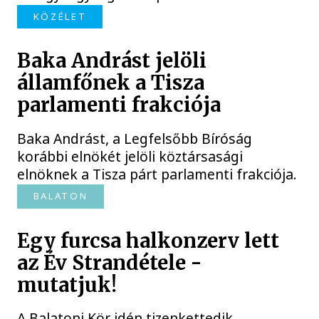
KÖZÉLET
Baka Andrást jelöli
államfőnek a Tisza
parlamenti frakciója
Baka Andrást, a Legfelsőbb Bíróság
korábbi elnökét jelöli köztársasági
elnöknek a Tisza párt parlamenti frakciója.
BALATON
Egy furcsa halkonzerv lett
az Év Strandétele -
mutatjuk!
A Balatoni Kör idén tizenkettedik