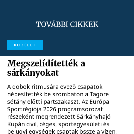
TOVÁBBI CIKKEK
KÖZÉLET
Megszelídítették a
sárkányokat
A dobok ritmusára evező csapatok
népesítették be szombaton a Tagore
sétány előtti partszakaszt. Az Európa
Sportrégiója 2026 programsorozat
részeként megrendezett Sárkányhajó
Kupán civil, céges, sportegyesületi és
belügyi egységek csaptak össze a vízen.