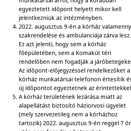
munkatársai arról, hogy a korábban
egyeztetett időpont helyett mikor kell
jelentkezniük az intézményben.
2022. augusztus 9-én a kórház valamenny
szakrendelése és ambulanciája zárva lesz
Ez azt jelenti, hogy sem a kórház
főépületében, sem a Komakút téri
rendelőben nem fogadják a járóbetegeke
Az időpont-előjegyzéssel rendelkezőket a
kórház munkatársai telefonon értesítik é
új időpontot egyeztetnek az érintettekkel
A kórház területének lezárása miatt az
alapellátást biztosító háziorvosi ügyelet
(mely szervezetileg nem a kórházhoz
tartozik) 2022. augusztus 9-én reggel 7 ó