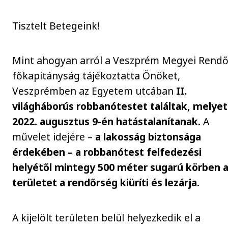
Tisztelt Betegeink!
Mint ahogyan arról a Veszprém Megyei Rendő
főkapitányság tájékoztatta Önöket,
Veszprémben az Egyetem utcában
II.
világháborús robbanótestet találtak, melyet
2022. augusztus 9-én hatástalanítanak.
A
művelet idejére –
a lakosság biztonsága
érdekében – a robbanótest felfedezési
helyétől mintegy 500 méter sugarú körben 
területet a rendőrség kiüríti és lezárja.
A kijelölt területen belül helyezkedik el a