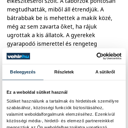
elkészítéséről szólt. A táborzók pontosan
megtudhatták, miből áll étrendjük. A
bátrabbak be is mehettek a makik közé,
még az sem zavarta őket, ha rájuk
ugrottak a kis állatok. A gyerekek
gyarapodó ismerettel és rengeteg
élménnyel térhetnek haza az ötnapos
tábor végeztével.
Beleegyezés
Részletek
A sütikről
Veszprémi Állatkert
nyári tábor
Ez a weboldal sütiket használ
Török László
Sütiket használunk a tartalmak és hirdetések személyre
szabásához, közösségi funkciók biztosításához,
valamint weboldalforgalmunk elemzéséhez. Ezenkívül
közösségi média-, hirdető- és elemező partnereinkkel
megosztjuk az Ön weboldalhasználatra vonatkozó