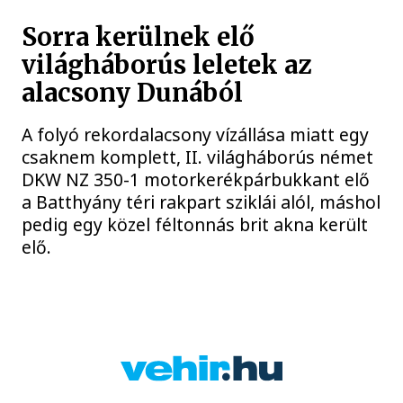
Sorra kerülnek elő
világháborús leletek az
alacsony Dunából
A folyó rekordalacsony vízállása miatt egy
csaknem komplett, II. világháborús német
DKW NZ 350-1 motorkerékpárbukkant elő
a Batthyány téri rakpart sziklái alól, máshol
pedig egy közel féltonnás brit akna került
elő.