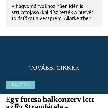
A hagyományokhoz hűen idén is
strucctojásokkal díszítették a húsvéti
tojásfákat a Veszprémi Állatkertben.
TOVÁBBI CIKKEK
BALATON
Egy furcsa halkonzerv lett
az Év Strandétele -