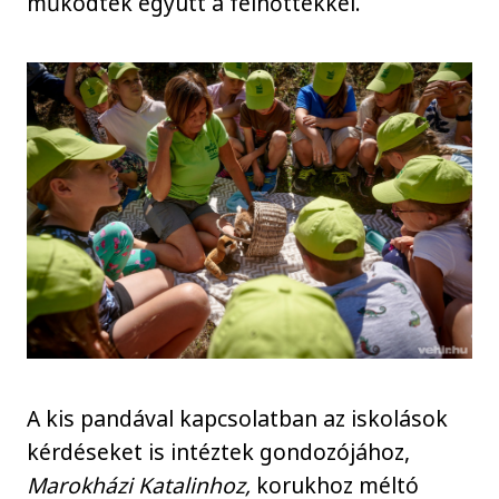
működtek együtt a felnőttekkel.
A kis pandával kapcsolatban az iskolások
kérdéseket is intéztek gondozójához,
Marokházi Katalinhoz,
korukhoz méltó