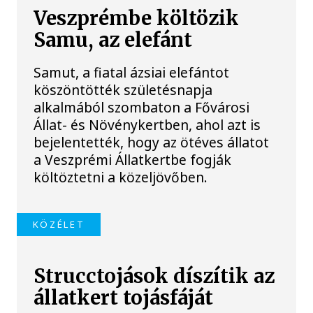
Veszprémbe költözik
Samu, az elefánt
Samut, a fiatal ázsiai elefántot
köszöntötték születésnapja
alkalmából szombaton a Fővárosi
Állat- és Növénykertben, ahol azt is
bejelentették, hogy az ötéves állatot
a Veszprémi Állatkertbe fogják
költöztetni a közeljövőben.
KÖZÉLET
Strucctojások díszítik az
állatkert tojásfáját