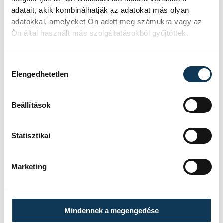
adatait, akik kombinálhatják az adatokat más olyan
SZERZŐ
FOTÓS
adatokkal, amelyeket Ön adott meg számukra vagy az
Szabó
Domján
Ön által használt más szolgáltatásokból gyűjtöttek.
Eszter
Attila
Hozzájárulás kiválasztása
Elengedhetetlen
Beállítások
Statisztikai
Marketing
Mindennek a megengedése