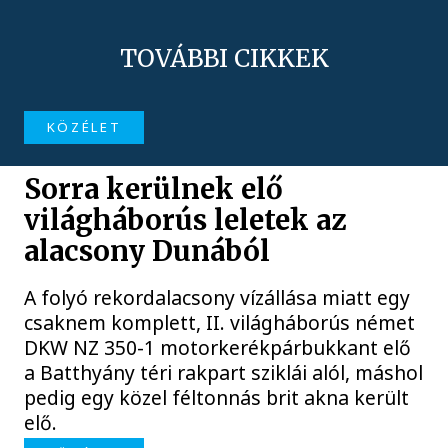
TOVÁBBI CIKKEK
KÖZÉLET
Sorra kerülnek elő
világháborús leletek az
alacsony Dunából
A folyó rekordalacsony vízállása miatt egy
csaknem komplett, II. világháborús német
DKW NZ 350-1 motorkerékpárbukkant elő
a Batthyány téri rakpart sziklái alól, máshol
pedig egy közel féltonnás brit akna került
elő.