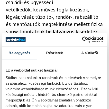
családi- és ügyességi
vetélkedők, kézműves foglalkozások,
légvár, vásár, tűzoltó-, rendőr-, rabszállító
és mentőautók megtekintése mellett fizika
show-t mutatnak be látványos kísérletek
tűzzel, vízzel és levegővel gyerekeknek.
17:15-től a Foot Notes, Orsolya Fashion
Line, Ezerarcú, Arany díjas Bónusz
Beleegyezés
Részletek
A sütikről
Nyugdíjasklub, Kangatraining, Kung fusok
mutatkoznak be, 19 órától pedig a Fláre
Ez a weboldal sütiket használ
Beás Együttes lép színpadra.
Sütiket használunk a tartalmak és hirdetések személyre
szabásához, közösségi funkciók biztosításához,
valamint weboldalforgalmunk elemzéséhez. Ezenkívül
közösségi média-, hirdető- és elemező partnereinkkel
kultúra
Haszkovó
Agóra
megosztjuk az Ön weboldalhasználatra vonatkozó
adatait, akik kombinálhatják az adatokat más olyan