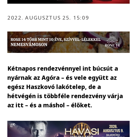
2022. AUGUSZTUS 25. 15:09
Kétnapos rendezvénnyel int búcsút a
nyárnak az Agóra – és vele együtt az
egész Haszkovó lakótelep, de a
hétvégén is többféle rendezvény várja
az itt – és a máshol – élőket.