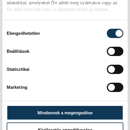
adatokkal, amelyeket Ön adott meg számukra vagy az
Ön által használt más szolgáltatásokból gyűjtöttek.
FOTÓS
SZERZŐ
Hozzájárulás kiválasztása
Szalai
vehir.hu
Elengedhetetlen
Csaba
Beállítások
Statisztikai
Marketing
Mindennek a megengedése
Kiválasztás engedélyezése