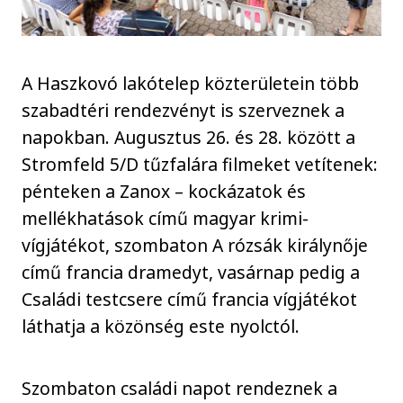
A Haszkovó lakótelep közterületein több
szabadtéri rendezvényt is szerveznek a
napokban. Augusztus 26. és 28. között a
Stromfeld 5/D tűzfalára filmeket vetítenek:
pénteken a Zanox – kockázatok és
mellékhatások című magyar krimi-
vígjátékot, szombaton A rózsák királynője
című francia dramedyt, vasárnap pedig a
Családi testcsere című francia vígjátékot
láthatja a közönség este nyolctól.
Szombaton családi napot rendeznek a