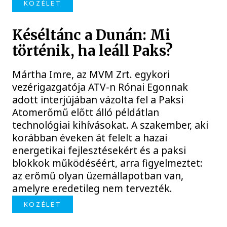
KÖZÉLET
Késéltánc a Dunán: Mi
történik, ha leáll Paks?
Mártha Imre, az MVM Zrt. egykori
vezérigazgatója ATV-n Rónai Egonnak
adott interjújában vázolta fel a Paksi
Atomerőmű előtt álló példátlan
technológiai kihívásokat. A szakember, aki
korábban éveken át felelt a hazai
energetikai fejlesztésekért és a paksi
blokkok működéséért, arra figyelmeztet:
az erőmű olyan üzemállapotban van,
amelyre eredetileg nem tervezték.
KÖZÉLET