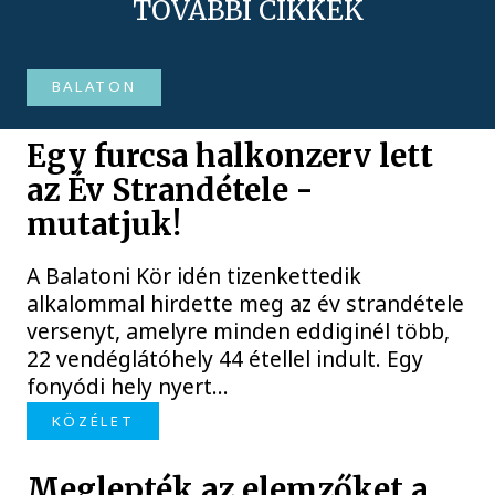
TOVÁBBI CIKKEK
BALATON
Egy furcsa halkonzerv lett
az Év Strandétele -
mutatjuk!
A Balatoni Kör idén tizenkettedik
alkalommal hirdette meg az év strandétele
versenyt, amelyre minden eddiginél több,
22 vendéglátóhely 44 étellel indult. Egy
fonyódi hely nyert...
KÖZÉLET
Meglepték az elemzőket a