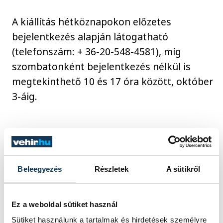
A kiállítás hétköznapokon előzetes
bejelentkezés alapján látogatható
(telefonszám: + 36-20-548-4581), míg
szombatonként bejelentkezés nélkül is
megtekinthető 10 és 17 óra között, október
3-áig.
kultúra
kiállítás
Brányi Mária
Laczkó Dezső Múzeum
Sági Magdolna
Beleegyezés
Részletek
A sütikről
Lackovits Emőke
Ez a weboldal sütiket használ
Sütiket használunk a tartalmak és hirdetések személyre