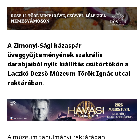
A Zimonyi-Sági házaspár
üveggyűjteményének szakrális
darabjaiból nyílt kiállítás csütörtökön a
Laczkó Dezső Múzeum Török Ignác utcai
raktárában.
A múzeum tanulmányi raktárában