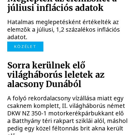
júliusi inflációs adatok
Hatalmas meglepetésként értékelték az
elemzők a júliusi, 1,2 százalékos inflációs
adatot.
KÖZÉLET
Sorra kerülnek elő
világháborús leletek az
alacsony Dunából
A folyó rekordalacsony vízállása miatt egy
csaknem komplett, II. világháborús német
DKW NZ 350-1 motorkerékpárbukkant elő
a Batthyány téri rakpart sziklái alól, máshol
pedig egy közel féltonnás brit akna került