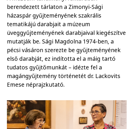
berendezett tárlaton a Zimonyi-Sági
házaspár gyűjteményének szakrális
tematikájú darabjait a múzeum
üveggyűjteményének darabjaival kiegészítve
mutatják be. Sági Magdolna 1974-ben, a
pécsi vásáron szerezte be gyűjteményének
első darabját, ez indította el a máig tartó
tudatos gyűjtőmunkát – idézte fel a
magángyűjtemény történetét dr. Lackovits
Emese néprajzkutató.