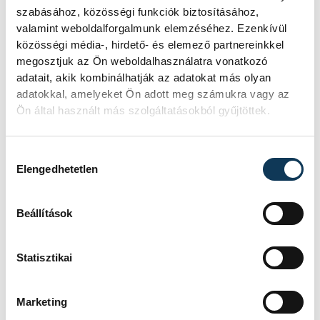
szabásához, közösségi funkciók biztosításához,
valamint weboldalforgalmunk elemzéséhez. Ezenkívül
SZERZŐ
FOTÓS
közösségi média-, hirdető- és elemező partnereinkkel
Schöngrundtner
Szalai
megosztjuk az Ön weboldalhasználatra vonatkozó
Tamás
Csaba
adatait, akik kombinálhatják az adatokat más olyan
adatokkal, amelyeket Ön adott meg számukra vagy az
Ön által használt más szolgáltatásokból gyűjtöttek.
Hozzájárulás kiválasztása
Elengedhetetlen
Beállítások
Statisztikai
Marketing