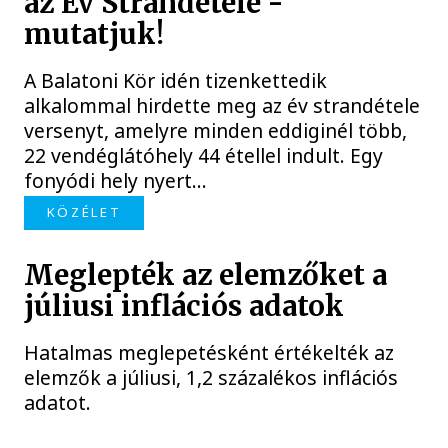
az Év Strandétele -
mutatjuk!
A Balatoni Kör idén tizenkettedik
alkalommal hirdette meg az év strandétele
versenyt, amelyre minden eddiginél több,
22 vendéglátóhely 44 étellel indult. Egy
fonyódi hely nyert...
KÖZÉLET
Meglepték az elemzőket a
júliusi inflációs adatok
Hatalmas meglepetésként értékelték az
elemzők a júliusi, 1,2 százalékos inflációs
adatot.