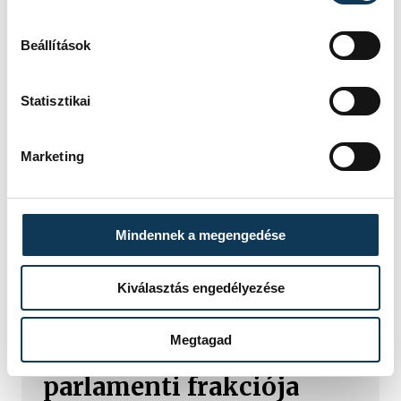
Beállítások
Statisztikai
Marketing
Mindennek a megengedése
TOVÁBBI CIKKEK
KÖZÉLET
Kiválasztás engedélyezése
Baka Andrást jelöli
Megtagad
államfőnek a Tisza
parlamenti frakciója