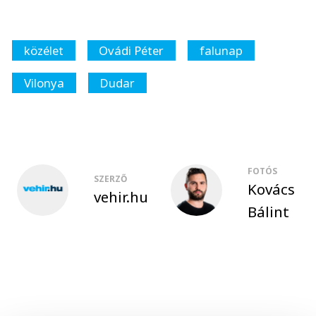
közélet
Ovádi Péter
falunap
Vilonya
Dudar
FOTÓS
SZERZŐ
Kovács
vehir.hu
Bálint