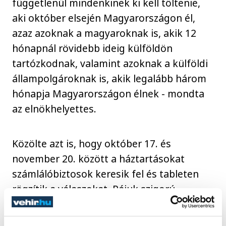
függetlenül mindenkinek ki kell töltenie,
aki október elsején Magyarországon él,
azaz azoknak a magyaroknak is, akik 12
hónapnál rövidebb ideig külföldön
tartózkodnak, valamint azoknak a külföldi
állampolgároknak is, akik legalább három
hónapja Magyarországon élnek - mondta
az elnökhelyettes.
Közölte azt is, hogy október 17. és
november 20. között a háztartásokat
számlálóbiztosok keresik fel és tableten
rögzítik a válaszokat. Rájuk szigorú
biztonsági előírások vonatkoznak, egyedi
sorszámmal ellátott igazolványt viselnek a