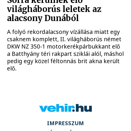
Sorra kerülnek elő
világháborús leletek az
alacsony Dunából
A folyó rekordalacsony vízállása miatt egy
csaknem komplett, II. világháborús német
DKW NZ 350-1 motorkerékpárbukkant elő
a Batthyány téri rakpart sziklái alól, máshol
pedig egy közel féltonnás brit akna került
elő.
IMPRESSZUM