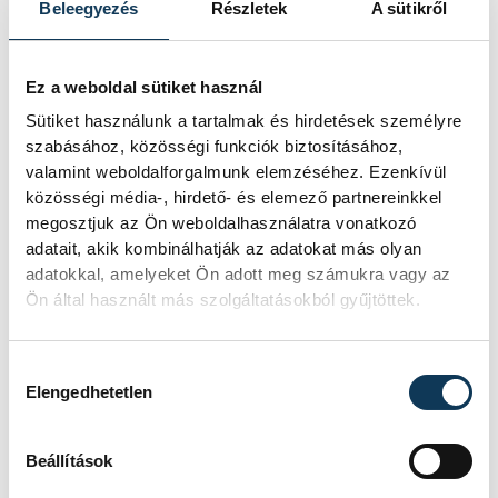
Beleegyezés
Részletek
A sütikről
beazonosíthatóság érdekében. Akiket nem
érnek el a számlálóbiztosok, azok a
pótösszeírás idején, november 20. és 28.
Ez a weboldal sütiket használ
között a polgármesteri hivatalokban
Sütiket használunk a tartalmak és hirdetések személyre
tehetnek eleget adatszolgáltatási
szabásához, közösségi funkciók biztosításához,
valamint weboldalforgalmunk elemzéséhez. Ezenkívül
kötelezettségüknek - fűzte hozzá.
közösségi média-, hirdető- és elemező partnereinkkel
megosztjuk az Ön weboldalhasználatra vonatkozó
adatait, akik kombinálhatják az adatokat más olyan
adatokkal, amelyeket Ön adott meg számukra vagy az
közélet
népszámlálás
Ön által használt más szolgáltatásokból gyűjtöttek.
Hozzájárulás kiválasztása
Elengedhetetlen
SZERZŐ
vehir.hu
Beállítások